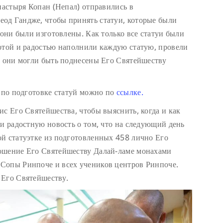
настыря Копан (Непал) отправились в
од Гандже, чтобы принять статуи, которые были
 они были изготовлены. Как только все статуи были
отой и радостью наполнили каждую статую, провели
ы они могли быть поднесены Его Святейшеству
т по подготовке статуй можно по
ссылке.
ис Его Святейшества, чтобы выяснить, когда и как
ли радостную новость о том, что на следующий день
й статуэтке из подготовленных 458 лично Его
ошение Его Святейшеству Далай-ламе монахами
Сопы Ринпоче и всех учеников центров Ринпоче.
 Его Святейшеству.