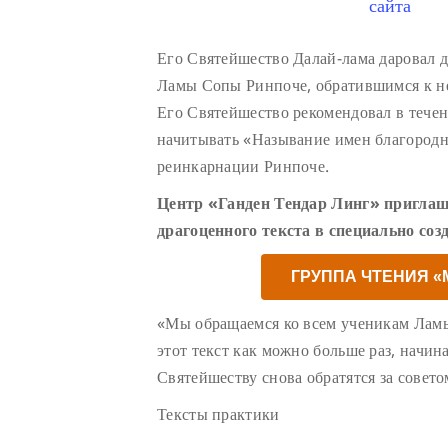
сайта
Его Святейшество Далай-лама даровал 
Ламы Сопы Ринпоче, обратившимся к н
Его Святейшество рекомендовал в тече
начитывать «Называние имен благород
реинкарнации Ринпоче.
Центр «Ганден Тендар Линг» приглаш
драгоценного текста в специально соз
ГРУППА ЧТЕНИЯ 
«Мы обращаемся ко всем ученикам Лам
этот текст как можно больше раз, начин
Святейшеству снова обратятся за совето
Тексты практики