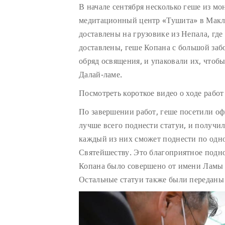
В начале сентября несколько геше из мо
медитационный центр «Тушита» в Макле
доставлены на грузовике из Непала, где
доставлены, геше Копана с большой заб
обряд освящения, и упаковали их, чтоб
Далай-ламе.
Посмотреть короткое видео о ходе рабо
По завершении работ, геше посетили оф
лучше всего поднести статуи, и получи
каждый из них сможет поднести по одно
Святейшеству. Это благоприятное подн
Копана было совершено от имени Ламы 
Остальные статуи также были переданы