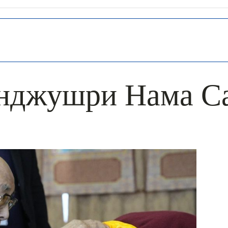
нджушри Нама С