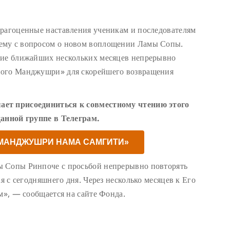
драгоценные наставления ученикам и последователям
ему с вопросом о новом воплощении Ламы Сопы.
ние ближайших нескольких месяцев непрерывно
ного Манджушри» для скорейшего возвращения
ает присоединиться к совместному чтению этого
данной группе в Телеграм.
«МАНДЖУШРИ НАМА САМГИТИ»
ы Сопы Ринпоче с просьбой непрерывно повторять
ая с сегодняшнего дня. Через несколько месяцев к Его
м», — сообщается на сайте Фонда.