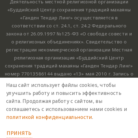
Деятельность местной религиозной организации
«Буддийский Центр сохранения традиций махаяны
«Ганден Тендар Линг» осуществляется в
соответствии со ст. 24.1, ст. 24.2 Федерального
закона от 26.09.1997 №125-ФЗ «О свободе совести и
о религиозных объединениях». Свидетельство о
регистрации некоммерческой организации Местная
религиозная организация «Буддийский Центр
сохранения традиций махаяны «Ганден Тендар Линг»
номер 77013586144 выдано «13» мая 2010 г. Запись о
некоммерческой организации внесена в ЕГРЮЛ «13»
Наш сайт использует файлы cookies, чтобы
марта 2010 г. за основным государственным
улучшить работу и повысить эффективность
регистрационным номером 1107799015708.
сайта. Продолжая работу с сайтом, вы
Ганден Тендар Линг © 2020 Все права защищены
соглашаетесь с использованием нами cookies и
Наш адрес : г. Москва, Нахимовский проспект, 32.
политикой конфиденциальности
.
Этаж 10, каб.1023,
ПРИНЯТЬ