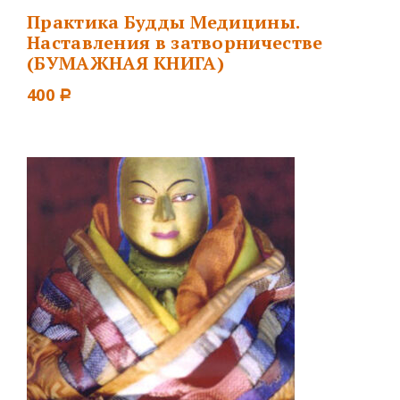
Практика Будды Медицины.
Наставления в затворничестве
(БУМАЖНАЯ КНИГА)
400
Р