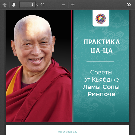
of 44
Previous
Next
Zoom
Zoom
Too
Out
In
ПРАКТИК А  
ЦА-ЦА
Советы 
от Кьябдже 
Ламы Сопы 
Ринпоче
Практика ца-ца ■ 