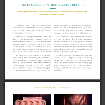
СОВЕТ ОТ КЬЯБДЖЕ ЛАМЫ СОПЫ РИНПОЧЕ
Мои самые дорогие, самые драгоценные, самые добрые, исполняющие 
желания ученики в Москве.
Я очень рад, что столько россиян занима
-
верситет, кажется, 
в Мэдисоне, в универси
-
ются практикой изготовления ца-ца, которую 
тет  геше  Сопы,  и  одновременно  работала 
я просил выполнять, и что они так хотят по
-
в ресторане официанткой, чтобы зарабаты
-
могать другим в мире.
вать деньги и платить за своё образование.
Первая ца-ца, которую я сделал в Тибете 
и в 
Она много лет жила в Дхарамсале и обыч
-
Солу Кумбу, была ца-ца Митрукпы. Митрукпа 
но  меня  слушала.  Она  иногда  приходила 
выглядит так же, как и Будда, но в правой руке 
меня навестить, хотя большую часть време
-
держит ваджру. Возможно, у вас уже есть ца-
ни она проводила в затворе. Она подарила 
ца Митрукпы, (см. его изображение ниже), и 
мне реликвию Будды из Тибета и статую Пад
-
так как вы знаете, как делать ца-ца, вы можете 
масамбхавы,  сделанную  наподобие  ца-ца, 
её сделать. Делать такие ца-ца очень хорошо.
очень красиво раскрашенную.
Что касается ца-ца Митрукпы, изначаль
-
Не знаю, как она отыскала такую хорошую 
ную форму для него мне дала австралий
-
форму  ца-ца  Митрукпы,  которая  сейчас  у 
ская монахиня по имени Бонни. Она учи
-
меня.  Они  теперь  все  расставлены  вокруг 
лась     
в  университете,  получила  западное 
ступы во дворе дома в Аптосе, вокруг двух 
образование, а после этого я хотел, чтобы 
ступ. В общем, вокруг той ступы стоит множе
-
она изучила санскрит и преподавала Дхар
-
ство ца-ца Митрукпы. Это очень, очень краси
-
му индийцам. Поэтому она  поступила в уни
-
вый будда.
2
Советы от Кьябдже ламы Сопы Ринпоче ■ 