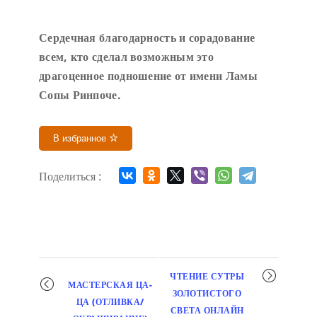
Сердечн
ая благодарность и сорадование
всем, кто сделал возможным это
драгоценное подношение от имени Ламы
Сопы Ринпоче
.
В избранное
Поделиться :
Мероприятие
ЧТЕНИЕ СУТРЫ
МАСТЕРСКАЯ ЦА-
навигация
ЗОЛОТИСТОГО
ЦА (ОТЛИВКА/
СВЕТА ОНЛАЙН