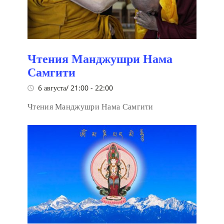
Чтения Манджушри Нама
Самгити
6 августа/ 21:00
-
22:00
Чтения Манджушри Нама Самгити