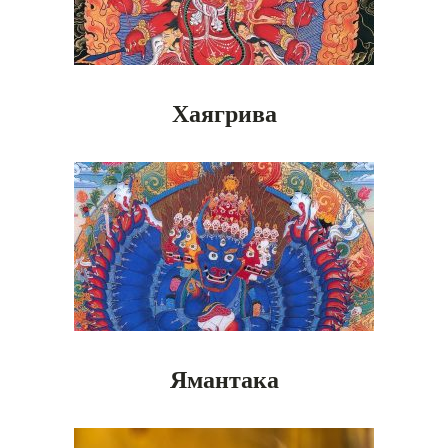
Хаягрива
Ямантака