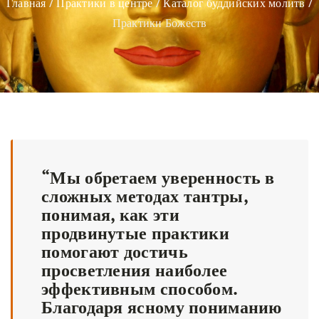
Главная
/
Практики в центре
/
Каталог буддийских молитв
/
Практики Божеств
“Мы обретаем уверенность в
сложных методах тантры,
понимая, как эти
продвинутые практики
помогают достичь
просветления наиболее
эффективным способом.
Благодаря ясному пониманию