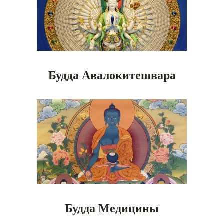
Будда Авалокитешвара
Будда Медицины