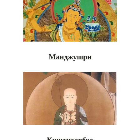
Манджушри
Кшитигарбха