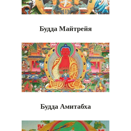
Будда Майтрейя
Будда Амитабха