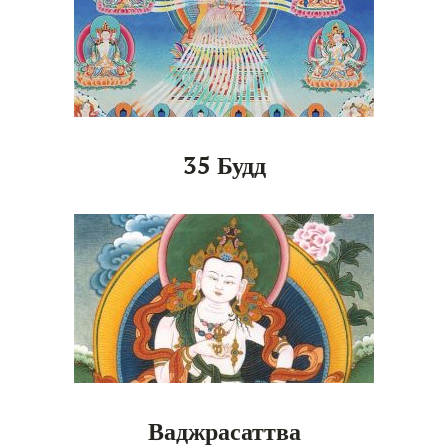
35 Будд
Ваджрасаттва