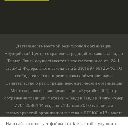
Деятельность местной религиозной организации
«Буддийский Центр сохранения традиций махаяны «Ганден
Тендар Линг» осуществляется в соответствии со ст. 24.1,
ст. 24.2 Федерального закона от 26.09.1997 №125-ФЗ «О
свободе совести и о религиозных объединениях».
Свидетельство о регистрации некоммерческой организации
Местная религиозная организация «Буддийский Центр
сохранения традиций махаяны «Ганден Тендар Линг» номер
77013586144 выдано «13» мая 2010 г. Запись о
некоммерческой организации внесена в ЕГРЮЛ «13» марта
2010 г. за основным государственным регистрационным
Наш сайт использует файлы cookies, чтобы улучшить
номером 1107799015708.