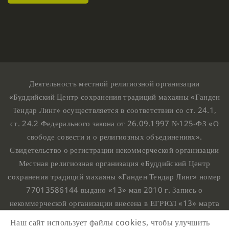
Деятельность местной религиозной организации
«Буддийский Центр сохранения традиций махаяны «Ганден
Тендар Линг» осуществляется в соответствии со ст. 24.1,
ст. 24.2 Федерального закона от 26.09.1997 №125-ФЗ «О
свободе совести и о религиозных объединениях».
Свидетельство о регистрации некоммерческой организации
Местная религиозная организация «Буддийский Центр
сохранения традиций махаяны «Ганден Тендар Линг» номер
77013586144 выдано «13» мая 2010 г. Запись о
некоммерческой организации внесена в ЕГРЮЛ «13» марта
2010 г. за основным государственным регистрационным
Наш сайт использует файлы cookies, чтобы улучшить