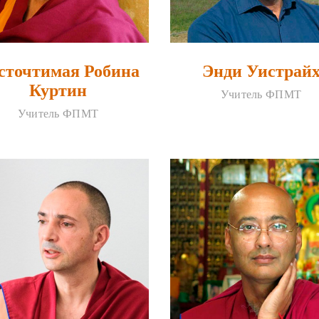
сточтимая Робина
Энди Уистрай
Куртин
Учитель ФПМТ
Учитель ФПМТ