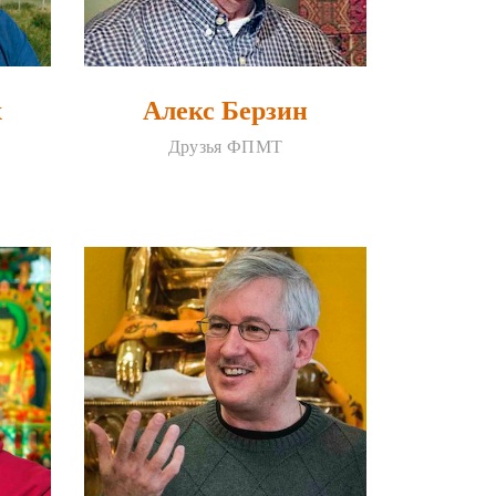
х
Алекс Берзин
Друзья ФПМТ