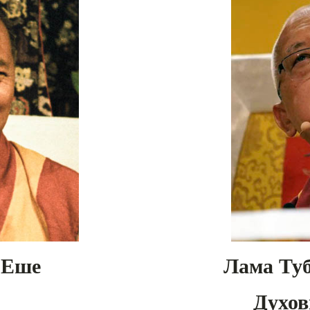
 Еше
Лама Туб
Духов