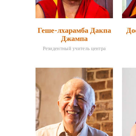
Геше-лхарамба Дакпа
До
Джампа
Резидентный учитель центра