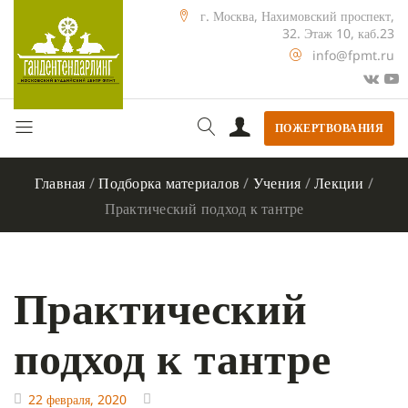
г. Москва, Нахимовский проспект,
32. Этаж 10, каб.23
info@fpmt.ru
ПОЖЕРТВОВАНИЯ
Главная
/
Подборка материалов
/
Учения
/
Лекции
/
Практический подход к тантре
Практический
подход к тантре
22 февраля, 2020