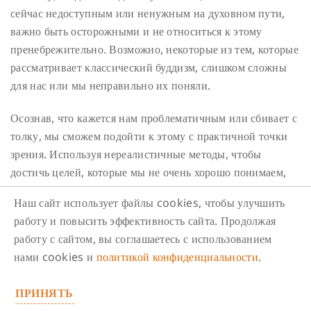
сейчас недоступным или ненужным на духовном пути,
важно быть осторожными и не относиться к этому
пренебрежительно. Возможно, некоторые из тем, которые
рассматривает классический буддизм, слишком сложны
для нас или мы неправильно их поняли.
Осознав, что кажется нам проблематичным или сбивает с
толку, мы сможем подойти к этому с практичной точки
зрения. Используя нереалистичные методы, чтобы
достичь целей, которые мы не очень хорошо понимаем,
мы можем легко запутаться и бросить буддизм. Но если
Наш сайт использует файлы cookies, чтобы улучшить
мы будем применять практичные и реалистичные методы,
работу и повысить эффективность сайта. Продолжая
соответствующие нашему текущему уровню, то сможем
работу с сайтом, вы соглашаетесь с использованием
достичь реалистичных результатов. Нужно, чтобы
нами cookies и
политикой конфиденциальности
.
воздушный шарик наших фантазий о буддийском учении
лопнул, и тогда оно станет практичным.
ПРИНЯТЬ