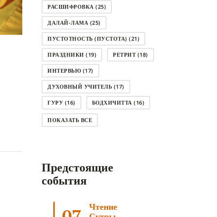
РАСШИФРОВКА
(25)
ДАЛАЙ-ЛАМА
(25)
ПУСТОТНОСТЬ (ПУСТОТА)
(21)
ПРАЗДНИКИ
(19)
РЕТРИТ
(18)
ИНТЕРВЬЮ
(17)
ДУХОВНЫЙ УЧИТЕЛЬ
(17)
ГУРУ
(16)
БОДХИЧИТТА
(16)
ЛОДЖОНГ
(15)
СМЕРТЬ
(14)
ПОКАЗАТЬ ВСЕ
КНИГА
(14)
САГА ДАВА
(13)
НЬЮНГНЕ
(12)
КАРМА
(11)
Предстоящие
ЧЕТЫРЕ БЛАГОРОДНЫЕ ИСТИНЫ
(11)
события
КАЛАЧАКРА
(11)
Чтение
ПРИРОДА УМА
(11)
07
Сутры