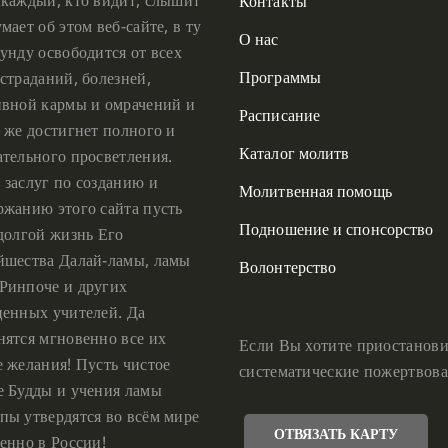
Контакты
мает об этом веб-сайте, в ту
О нас
унду освободится от всех
Программы
страданий, болезней,
ивной кармы и омрачений и
Расписание
 же достигнет полного и
Каталог молитв
ательного просветления.
 заслуг по созданию и
Молитвенная помощь
ржанию этого сайта пусть
Подношение и спонсорство
 долгой жизнь Его
йшества Далай-ламы, ламы
Волонтерство
Ринпоче и других
ценных учителей. Да
нятся мгновенно все их
Если Вы хотите приостанови
е желания! Пусть чистое
систематические пожертвова
е Будды и учения ламы
пы утвердятся во всём мире
ОТВЯЗАТЬ КАРТУ
енно в России!