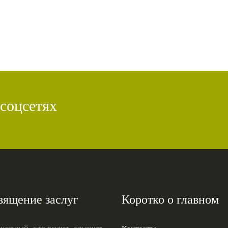
 соцсетях
вящение заслуг
Коротко о главном
 каждый, кто видит, слышит