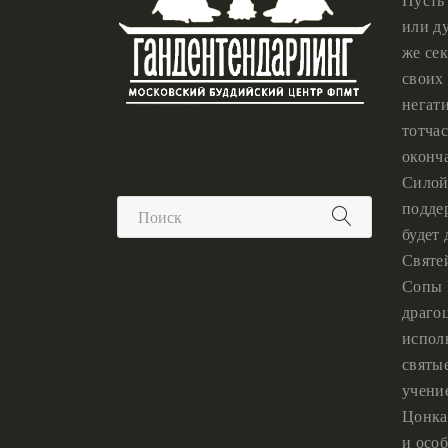
или ду
же сек
своих 
негат
тотчас
оконч
Силой
подде
будет
Святе
Сопы 
драго
испол
святы
учени
Цонка
и особ