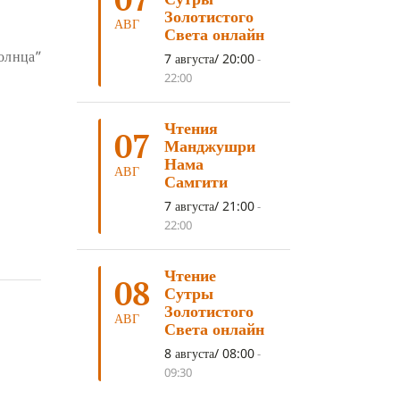
ДНИ ПРЕУМНОЖЕНИЯ
(10)
Золотистого
АВГ
Света онлайн
СОВЕТ
(10)
НЁНДРО
(8)
олнца”
7 августа/ 20:00
-
САНСАРА
(8)
ДНИ ЧУДЕС
(8)
22:00
СТРАДАНИЕ
(7)
Чтения
КОРОНАВИРУС COVID-19
(7)
07
Манджушри
ЛОСАР
(7)
Нама
АВГ
Самгити
АНАЛИТИЧЕСКАЯ МЕДИТАЦИЯ
(7)
7 августа/ 21:00
-
КАК МЕДИТИРОВАТЬ
(6)
22:00
ЦА-ЦА
(6)
ДХАРМА
(6)
Чтение
ДОСТ. САНГЬЕ КХАНДРО
(6)
08
Сутры
ТРИ ОСНОВЫ ПУТИ
(5)
Золотистого
АВГ
Света онлайн
ЛХАБАБ ДУЧЕН
(5)
8 августа/ 08:00
-
ОЧИСТИТЕЛЬНЫЕ ПРАКТИКИ
(5)
09:30
САМ СЕБЕ ПСИХОЛОГ
(5)