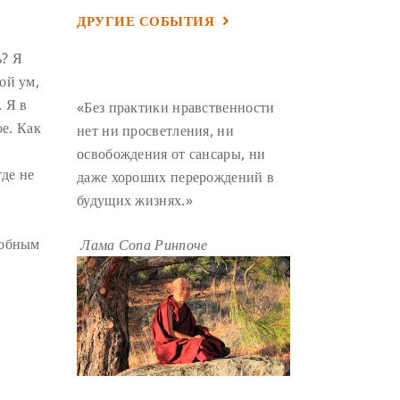
ДРУГИЕ СОБЫТИЯ
УМ И ЕГО ПОТЕНЦИАЛ
(4)
САДХАНА
(4)
ОТРЕЧЕНИЕ
(4)
ь? Я
ой ум,
ВОСЕМЬ ОБЕТОВ
(4)
. Я в
«Без практики нравственности
ПОДНОШЕНИЯ
(4)
ое. Как
нет ни просветления, ни
ВОСЕМЬ СТРОФ
(4)
освобождения от сансары, ни
ГАНДЕН ЛХАГЬЯМА
(3)
где не
даже хороших перерождений в
будущих жизнях.»
РАВНОСТНОСТЬ
(3)
ШАМАТХА
(3)
НИРВАНА
(3)
добным
Лама Сопа Ринпоче
СХЕМЫ ЛАМРИМА
(3)
ТРЕНИРОВКА УМА
(3)
МОНАШЕСТВО
(3)
ПРЕДВАРИТЕЛЬНЫЕ ПРАКТИКИ
(3)
МУДРОСТЬ
(3)