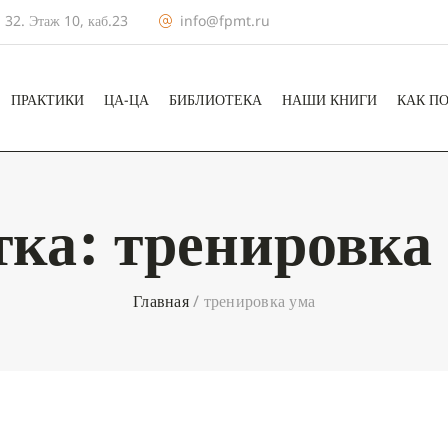
 32. Этаж 10, каб.23
info@fpmt.ru
ПРАКТИКИ
ЦА-ЦА
БИБЛИОТЕКА
НАШИ КНИГИ
КАК П
тка:
тренировка
Главная
/
тренировка ума