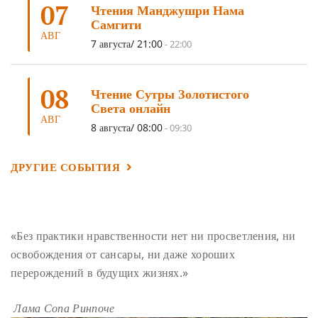
07
Чтения Манджушри Нама
ПОДНОШЕНИЯ
(4)
ВОСЕМЬ СТРОФ
(4)
Самгити
АВГ
ГАНДЕН ЛХАГЬЯМА
(3)
РАВНОСТНОСТЬ
(3)
7 августа/ 21:00
-
22:00
ШАМАТХА
(3)
НИРВАНА
(3)
СХЕМЫ ЛАМРИМА
(3)
08
ТРЕНИРОВКА УМА
(3)
МОНАШЕСТВО
(3)
Чтение Сутры Золотистого
Света онлайн
ПРЕДВАРИТЕЛЬНЫЕ ПРАКТИКИ
(3)
МУДРОСТЬ
(3)
АВГ
8 августа/ 08:00
-
09:30
ЧОКОР ДЮЧЕН
(3)
ПОСВЯЩЕНИЕ
(2)
ГНЕВ
(2)
ПРОСТИРАНИЯ
(2)
ДАГРИ РИНПОЧЕ
(2)
ДРУГИЕ СОБЫТИЯ
ГРУППОВАЯ ПРАКТИКА
(2)
ДЕПРЕССИЯ
(2)
СОСТРАДАНИЕ
(2)
СИНГХАНАДА
(2)
ДВЕНАДЦАТЬ ЗВЕНЬЕВ ВЗАИМОЗАВИСИМОГО
«Без практики нравственности нет ни просветления, ни
ПРОИСХОЖДЕНИЯ
(2)
освобождения от сансары, ни даже хороших
ПАМЯТКА
(2)
ПРАДЖНЯПАРАМИТА
(2)
перерождений в будущих жизнях.»
СУТРА СЕРДЦА
(2)
САНГХА
(2)
Лама Сопа Ринпоче
ЧЕТЫРЕ БЕЗМЕРНЫХ
(2)
ТЕРПЕНИЕ
(2)