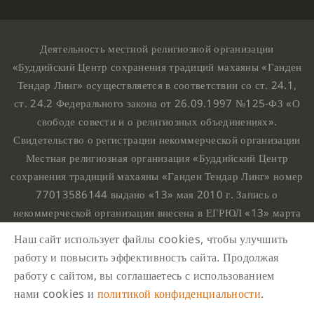
Деятельность местной религиозной организации
«Буддийский Центр сохранения традиций махаяны «Ганден
Тендар Линг» осуществляется в соответствии со ст. 24.1,
ст. 24.2 Федерального закона от 26.09.1997 №125-ФЗ «О
свободе совести и о религиозных объединениях».
Свидетельство о регистрации некоммерческой организации
Местная религиозная организация «Буддийский Центр
сохранения традиций махаяны «Ганден Тендар Линг» номер
77013586144 выдано «13» мая 2010 г. Запись о
некоммерческой организации внесена в ЕГРЮЛ «13» марта
2010 г. за основным государственным регистрационным
Наш сайт использует файлы cookies, чтобы улучшить
номером 1107799015708.
работу и повысить эффективность сайта. Продолжая
Ганден Тендар Линг © 2020 Все права защищены
работу с сайтом, вы соглашаетесь с использованием
Наш адрес : г. Москва, Нахимовский проспект, 32. Этаж
нами cookies и
политикой конфиденциальности
.
10, каб.1023,