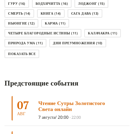
ГУРУ
(16)
БОДХИЧИТТА
(16)
ЛОДЖОНГ
(15)
СМЕРТЬ
(14)
КНИГА
(14)
САГА ДАВА
(13)
НЬЮНГНЕ
(12)
КАРМА
(11)
ЧЕТЫРЕ БЛАГОРОДНЫЕ ИСТИНЫ
(11)
КАЛАЧАКРА
(11)
ПРИРОДА УМА
(11)
ДНИ ПРЕУМНОЖЕНИЯ
(10)
СОВЕТ
(10)
НЁНДРО
(8)
САНСАРА
(8)
ПОКАЗАТЬ ВСЕ
ДНИ ЧУДЕС
(8)
СТРАДАНИЕ
(7)
КОРОНАВИРУС COVID-19
(7)
ЛОСАР
(7)
Предстоящие события
АНАЛИТИЧЕСКАЯ МЕДИТАЦИЯ
(7)
КАК МЕДИТИРОВАТЬ
(6)
ЦА-ЦА
(6)
ДХАРМА
(6)
ДОСТ. САНГЬЕ КХАНДРО
(6)
07
Чтение Сутры Золотистого
ТРИ ОСНОВЫ ПУТИ
(5)
ЛХАБАБ ДУЧЕН
(5)
Света онлайн
ОЧИСТИТЕЛЬНЫЕ ПРАКТИКИ
(5)
САМ СЕБЕ ПСИХОЛОГ
(5)
АВГ
7 августа/ 20:00
-
22:00
УМ И ЕГО ПОТЕНЦИАЛ
(4)
САДХАНА
(4)
ОТРЕЧЕНИЕ
(4)
ВОСЕМЬ ОБЕТОВ
(4)