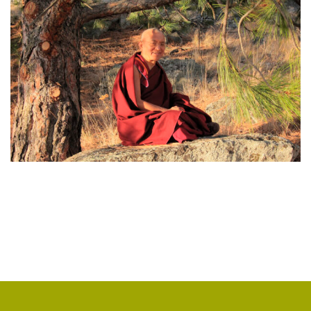
ЯНГСИ РИНПОЧЕ
(2)
ТИБЕТ
(2)
ЛАМА ЧОПА
(2)
КОПАН
(2)
СУТРА ЗОЛОТИСТОГО СВЕТА
(2)
ЧАКРАСАМВАРА
(2)
ПРИРОДА БУДДЫ
(2)
КОНФЛИКТ
(2)
ДНИ БУДДЫ
(2)
НРАВСТВЕННОСТЬ
(2)
УТРЕННИЕ ПРАКТИКИ
(2)
АМИТАЮС
(2)
РАССТАВАНИЕ С ЧЕТЫРЬМЯ ПРИВЯЗАННОСТЯМИ
(2)
СЕНГХЕ ДРА
(2)
ВЗАИМОЗАВИСИМОСТЬ
(2)
ПРАКТИКА СОРАДОВАНИЯ
(2)
РЕЛИГИЯ
(1)
АТИША
(1)
ДЕНЬ ЧУДЕС
(1)
ИТОГИ
(1)
КРИЗИС
(1)
УДОВОЛЬСТВИЕ
(1)
СУТРА ВАДЖРНОГО ОТСЕЧЕНИЯ
(1)
ТХАНГТОНГ ГЬЯЛПО
(1)
ТОНГЛЕН
(1)
ГЕШЕ ТЕНЗИН СОПА
(1)
БОЛЬ
(1)
МИЛАРЕПА
(1)
КИРТИ ЦЕНШАБ РИНПОЧЕ
(1)
ДВОЙНАЯ СУТРА
(1)