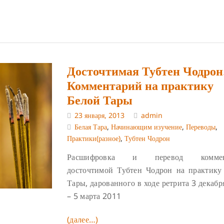
Досточтимая Тубтен Чодрон
Комментарий на практику
Белой Тары
23 января, 2013
admin
Белая Тара
,
Начинающим изучение
,
Переводы
,
Практики(разное)
,
Тубтен Чодрон
Расшифровка и перевод коммен
досточтимой Тубтен Чодрон на практику
Тары, дарованного в ходе ретрита 3 декаб
– 5 марта 2011
(далее…)