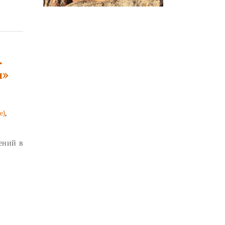
ЧОКОР ДЮЧЕН
(3)
ПОСВЯЩЕНИЕ
(2)
ГНЕВ
(2)
ПРОСТИРАНИЯ
(2)
.
ДАГРИ РИНПОЧЕ
(2)
я»
ГРУППОВАЯ ПРАКТИКА
(2)
ДЕПРЕССИЯ
(2)
СОСТРАДАНИЕ
(2)
е)
,
СИНГХАНАДА
(2)
ений в
ДВЕНАДЦАТЬ ЗВЕНЬЕВ
ВЗАИМОЗАВИСИМОГО
ПРОИСХОЖДЕНИЯ
(2)
ПАМЯТКА
(2)
ПРАДЖНЯПАРАМИТА
(2)
СУТРА СЕРДЦА
(2)
САНГХА
(2)