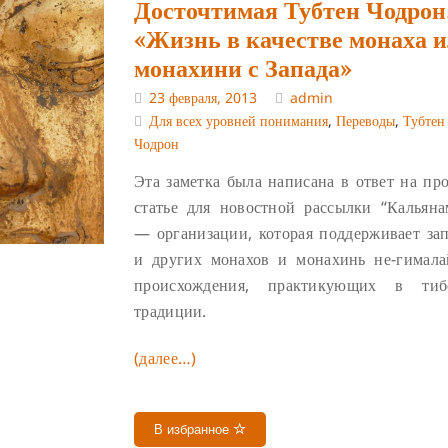
Досточтимая Тубтен Чодрон
«Жизнь в качестве монаха 
монахини с Запада»
23 февраля, 2013
admin
Для всех уровней понимания
,
Переводы
,
Тубтен
Чодрон
Эта заметка была написана в ответ на про
статье для новостной рассылки “Кальяна
— организации, которая поддерживает за
и других монахов и монахинь не-гимала
происхождения, практикующих в тибе
традиции.
(далее…)
В избранное