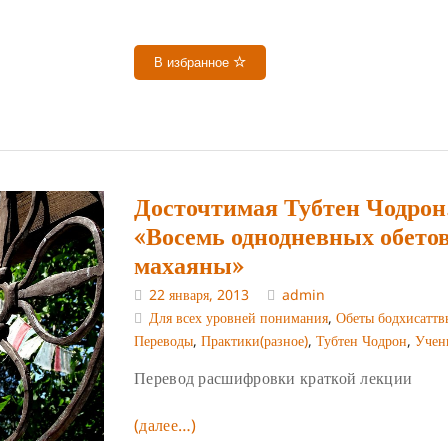
В избранное
Досточтимая Тубтен Чодрон
«Восемь однодневных обето
махаяны»
22 января, 2013
admin
Для всех уровней понимания
,
Обеты бодхисаттв
Переводы
,
Практики(разное)
,
Тубтен Чодрон
,
Учен
Перевод расшифровки краткой лекции
(далее…)