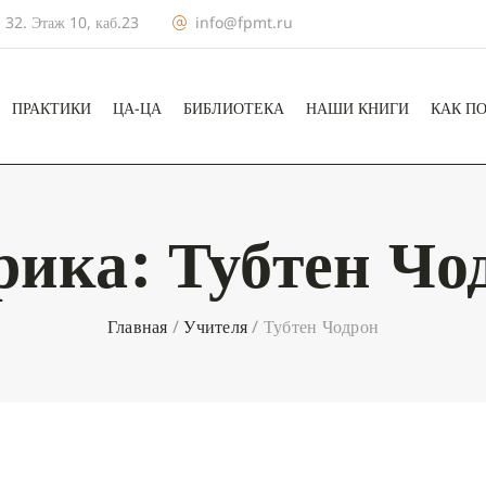
 32. Этаж 10, каб.23
info@fpmt.ru
ПРАКТИКИ
ЦА-ЦА
БИБЛИОТЕКА
НАШИ КНИГИ
КАК П
рика:
Тубтен Чо
Главная
/
Учителя
/
Тубтен Чодрон