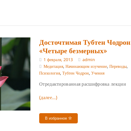
Досточтимая Тубтен Чодрон
«Четыре безмерных»
1 февраля, 2013
admin
Медитация
,
Начинающим изучение
,
Переводы
,
Психология
,
Тубтен Чодрон
,
Учения
Отредактированная расшифровка лекции
(далее…)
В избранное