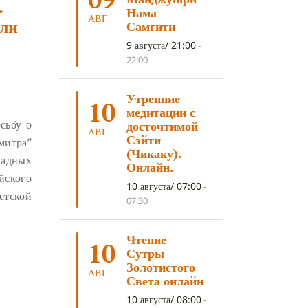
.
ДНИ ПРЕУМНОЖЕНИЯ
(10)
Нама
АВГ
или
Самгити
СОВЕТ
(10)
НЁНДРО
(8)
9 августа/ 21:00
-
САНСАРА
(8)
ДНИ ЧУДЕС
(8)
22:00
СТРАДАНИЕ
(7)
Утренние
КОРОНАВИРУС COVID-19
(7)
10
медитации с
ЛОСАР
(7)
сьбу о
досточтимой
АВГ
Сэйти
митра”
АНАЛИТИЧЕСКАЯ МЕДИТАЦИЯ
(7)
(Чикаку).
падных
Онлайн.
КАК МЕДИТИРОВАТЬ
(6)
йского
10 августа/ 07:00
-
ЦА-ЦА
(6)
ДХАРМА
(6)
тской
07:30
ДОСТ. САНГЬЕ КХАНДРО
(6)
ТРИ ОСНОВЫ ПУТИ
(5)
Чтение
10
Сутры
ЛХАБАБ ДУЧЕН
(5)
Золотистого
АВГ
Света онлайн
ОЧИСТИТЕЛЬНЫЕ ПРАКТИКИ
(5)
10 августа/ 08:00
-
САМ СЕБЕ ПСИХОЛОГ
(5)