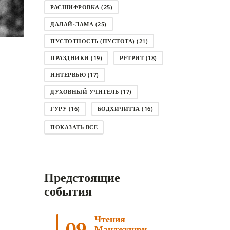
РАСШИФРОВКА
(25)
ДАЛАЙ-ЛАМА
(25)
ПУСТОТНОСТЬ (ПУСТОТА)
(21)
ПРАЗДНИКИ
(19)
РЕТРИТ
(18)
ИНТЕРВЬЮ
(17)
ДУХОВНЫЙ УЧИТЕЛЬ
(17)
ГУРУ
(16)
БОДХИЧИТТА
(16)
ЛОДЖОНГ
(15)
СМЕРТЬ
(14)
ПОКАЗАТЬ ВСЕ
КНИГА
(14)
САГА ДАВА
(13)
НЬЮНГНЕ
(12)
КАРМА
(11)
Предстоящие
ЧЕТЫРЕ БЛАГОРОДНЫЕ ИСТИНЫ
(11)
события
КАЛАЧАКРА
(11)
Чтения
ПРИРОДА УМА
(11)
09
Манджушри