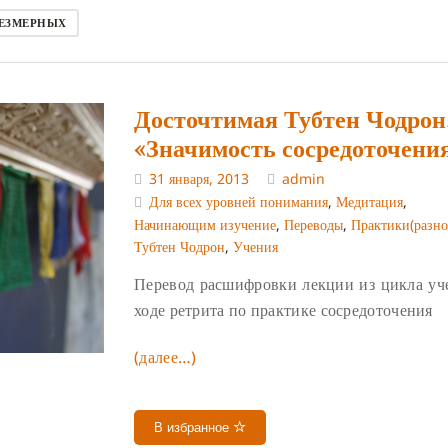
БЕЗМЕРНЫХ
Досточтимая Тубтен Чодрон
«Значимость сосредоточени
31 января, 2013
admin
Для всех уровней понимания
,
Медитация
,
Начинающим изучение
,
Переводы
,
Практики(разно
Тубтен Чодрон
,
Учения
Перевод расшифровки лекции из цикла уч
ходе ретрита по практике сосредоточения
(далее…)
В избранное