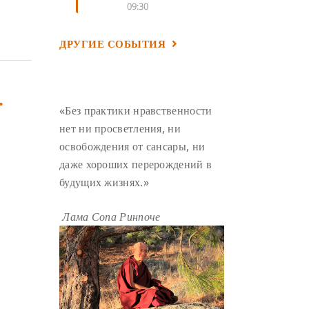
09:30
УМ И ЕГО ПОТЕНЦИАЛ
(4)
САДХАНА
(4)
ОТРЕЧЕНИЕ
(4)
ДРУГИЕ СОБЫТИЯ
ВОСЕМЬ ОБЕТОВ
(4)
ПОДНОШЕНИЯ
(4)
.
«Без практики нравственности
ВОСЕМЬ СТРОФ
(4)
нет ни просветления, ни
ГАНДЕН ЛХАГЬЯМА
(3)
освобождения от сансары, ни
РАВНОСТНОСТЬ
(3)
даже хороших перерождений в
ШАМАТХА
(3)
НИРВАНА
(3)
будущих жизнях.»
СХЕМЫ ЛАМРИМА
(3)
Лама Сопа Ринпоче
ТРЕНИРОВКА УМА
(3)
МОНАШЕСТВО
(3)
ПРЕДВАРИТЕЛЬНЫЕ ПРАКТИКИ
(3)
МУДРОСТЬ
(3)