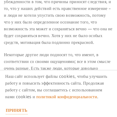
убежденности в том, что причины приносят следствия, и
то, что у наших действий есть нравственное измерение –
и люди не хотели упустить свою возможность, потому
что у них было определенное осознание того, что
возможность эта может и сохраняться вечно — что она не
будет сохраняться вечно. Хотя у них не было особых
средств, мотивация была подлинно прекрасной.
Некоторые другие люди подносят то, что имеют, в
соответствии со своими ощущениями; все в этом смысле
очень разные. Есть также люди, которые довольно
зажиточны, но… Тибетцы рассказывают такую историю.
Наш сайт использует файлы cookies, чтобы улучшить
Обычно, после того, как лама передает учения и
работу и повысить эффективность сайта. Продолжая
посвящения, люди к нему подходят и совершают
работу с сайтом, вы соглашаетесь с использованием
подношения; однако когда вы принимаете посвщение,
нами cookies и
политикой конфиденциальности
.
ламы говорят: «Представляйте это, представляйте то…» –
ведь это посвящение: «Представяйте Ченрези… свет
ПРИНЯТЬ
исходит от Ченрези к вам… представляйте это, это и