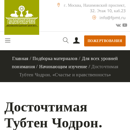
г. Москва, Нахимовский проспект,
32. Этаж 10, каб.23
info@fpmt.ru
ПОЖЕРТВОВАНИЯ
Главная
/
Подборка материалов
/
Для всех уровней
понимания
/
Начинающим изучение
/
Досточтимая
Тубтен Чодрон. «Счастье и нравственность»
Досточтимая
Тубтен Чодрон.