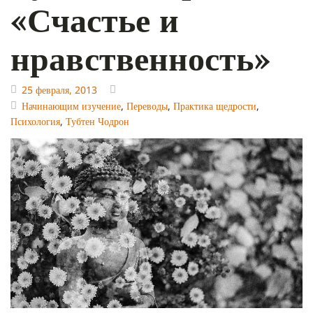
«Счастье и
нравственность»
25 февраля, 2013
Начинающим изучение
,
Переводы
,
Практика щедрости
,
Психология
,
Тубтен Чодрон