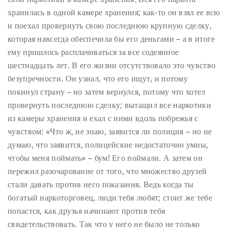
хранилась в одной камере хранения; как-то он взял ее всю
и поехал провернуть свою последнюю крупную сделку,
которая навсегда обеспечила бы его деньгами – а в итоге
ему пришлось расплачиваться за все содеянное
шестнадцать лет. В его жизни отсутствовало это чувство
безупречности. Он узнал, что его ищут, и потому
покинул страну – но затем вернулся, потому что хотел
провернуть последнюю сделку; вытащил все наркотики
из камеры хранения и ехал с ними вдоль побрежья с
чувством: «Что ж, не знаю, заявится ли полиция – но не
думаю, что заявится, полицейские недостаточно умны,
чтобы меня поймать» – бум! Его поймали. А затем он
пережил разочарование от того, что множество друзей
стали давать против него показания. Ведь когда ты
богатый наркоторговец, люди тебя любят; стоит же тебе
попастся, как друзья начинают против тебя
свидетельствовать. Так что у него не было не только