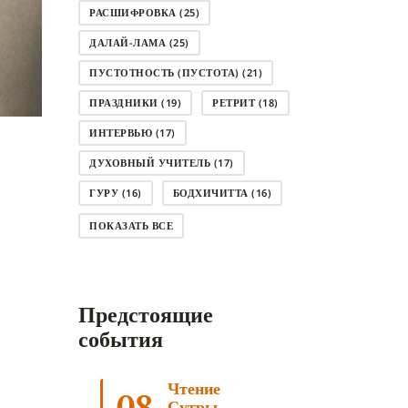
РАСШИФРОВКА
(25)
ДАЛАЙ-ЛАМА
(25)
ПУСТОТНОСТЬ (ПУСТОТА)
(21)
ПРАЗДНИКИ
(19)
РЕТРИТ
(18)
ИНТЕРВЬЮ
(17)
ДУХОВНЫЙ УЧИТЕЛЬ
(17)
ГУРУ
(16)
БОДХИЧИТТА
(16)
ЛОДЖОНГ
(15)
СМЕРТЬ
(14)
ПОКАЗАТЬ ВСЕ
КНИГА
(14)
САГА ДАВА
(13)
НЬЮНГНЕ
(12)
КАРМА
(11)
Предстоящие
ЧЕТЫРЕ БЛАГОРОДНЫЕ ИСТИНЫ
(11)
события
КАЛАЧАКРА
(11)
Чтение
ПРИРОДА УМА
(11)
08
Сутры