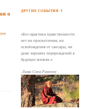
УМ И ЕГО ПОТЕНЦИАЛ
(4)
ДРУГИЕ СОБЫТИЯ
ия о
САДХАНА
(4)
ОТРЕЧЕНИЕ
(4)
ВОСЕМЬ ОБЕТОВ
(4)
ПОДНОШЕНИЯ
(4)
ющим
«Без практики нравственности
ВОСЕМЬ СТРОФ
(4)
нет ни просветления, ни
освобождения от сансары, ни
ГАНДЕН ЛХАГЬЯМА
(3)
даже хороших перерождений в
РАВНОСТНОСТЬ
(3)
будущих жизнях.»
ШАМАТХА
(3)
НИРВАНА
(3)
СХЕМЫ ЛАМРИМА
(3)
Лама Сопа Ринпоче
ТРЕНИРОВКА УМА
(3)
МОНАШЕСТВО
(3)
ПРЕДВАРИТЕЛЬНЫЕ ПРАКТИКИ
(3)
МУДРОСТЬ
(3)