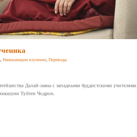
ученика
а
,
Начинающим изучение
,
Переводы
вятейшества Далай-ламы с западными буддистскими учителями
бхикшуни Тубтен Чодрон.