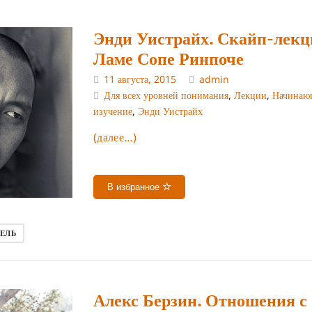
Энди Уистрайх. Скайп-лекц
Ламе Сопе Ринпоче
11 августа, 2015
admin
Для всех уровней понимания
,
Лекции
,
Начина
изучение
,
Энди Уистрайх
(далее…)
В избранное
ЕЛЬ
Алекс Берзин. Отношения с