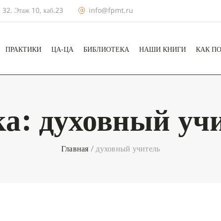
 32. Этаж 10, каб.23
info@fpmt.ru
ПРАКТИКИ
ЦА-ЦА
БИБЛИОТЕКА
НАШИ КНИГИ
КАК П
ка:
духовный уч
Главная
/
духовный учитель