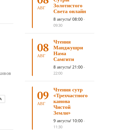
ДНИ ПРЕУМНОЖЕНИЯ
(10)
Золотистого
АВГ
Света онлайн
СОВЕТ
(10)
НЁНДРО
(8)
8 августа/ 08:00
-
САНСАРА
(8)
ДНИ ЧУДЕС
(8)
09:30
СТРАДАНИЕ
(7)
Чтения
КОРОНАВИРУС COVID-19
(7)
08
Манджушри
ЛОСАР
(7)
Нама
АВГ
Самгити
АНАЛИТИЧЕСКАЯ МЕДИТАЦИЯ
(7)
8 августа/ 21:00
-
КАК МЕДИТИРОВАТЬ
(6)
хивов
22:00
ЦА-ЦА
(6)
ДХАРМА
(6)
Чтения сутр
ДОСТ. САНГЬЕ КХАНДРО
(6)
09
«Трехчастного
А
ТРИ ОСНОВЫ ПУТИ
(5)
канона
АВГ
Чистой
ЛХАБАБ ДУЧЕН
(5)
Земли»
ОЧИСТИТЕЛЬНЫЕ ПРАКТИКИ
(5)
9 августа/ 10:00
-
11:30
САМ СЕБЕ ПСИХОЛОГ
(5)