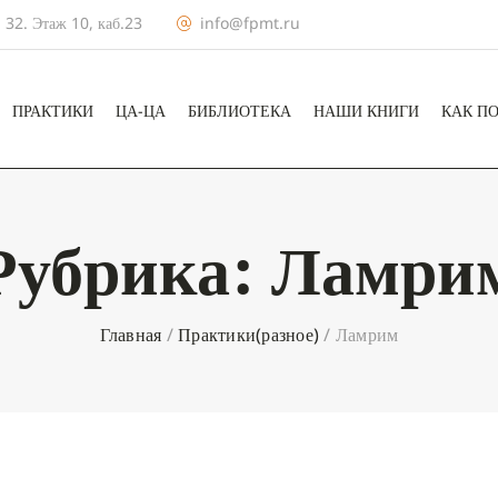
 32. Этаж 10, каб.23
info@fpmt.ru
ПРАКТИКИ
ЦА-ЦА
БИБЛИОТЕКА
НАШИ КНИГИ
КАК П
Рубрика:
Ламри
Главная
/
Практики(разное)
/
Ламрим