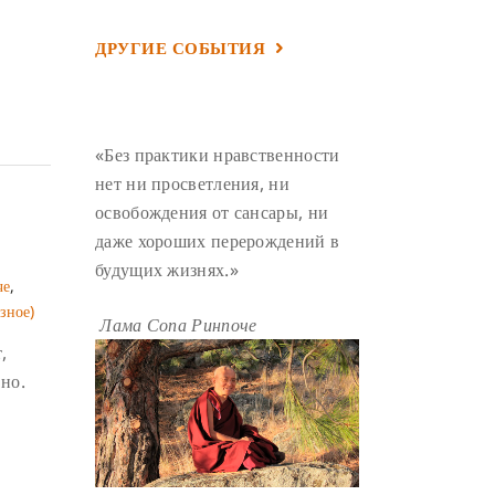
УМ И ЕГО ПОТЕНЦИАЛ
(4)
ДРУГИЕ СОБЫТИЯ
САДХАНА
(4)
ОТРЕЧЕНИЕ
(4)
ВОСЕМЬ ОБЕТОВ
(4)
ПОДНОШЕНИЯ
(4)
«Без практики нравственности
ВОСЕМЬ СТРОФ
(4)
нет ни просветления, ни
освобождения от сансары, ни
ГАНДЕН ЛХАГЬЯМА
(3)
даже хороших перерождений в
РАВНОСТНОСТЬ
(3)
будущих жизнях.»
ШАМАТХА
(3)
НИРВАНА
(3)
че
,
зное)
СХЕМЫ ЛАМРИМА
(3)
Лама Сопа Ринпоче
,
ТРЕНИРОВКА УМА
(3)
но.
МОНАШЕСТВО
(3)
ПРЕДВАРИТЕЛЬНЫЕ ПРАКТИКИ
(3)
МУДРОСТЬ
(3)