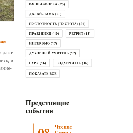
РАСШИФРОВКА
(25)
ДАЛАЙ-ЛАМА
(25)
ПУСТОТНОСТЬ (ПУСТОТА)
(21)
ПРАЗДНИКИ
(19)
РЕТРИТ
(18)
ище
ИНТЕРВЬЮ
(17)
и даже
ДУХОВНЫЙ УЧИТЕЛЬ
(17)
ись, и
ГУРУ
(16)
БОДХИЧИТТА
(16)
нание-
ЛОДЖОНГ
(15)
СМЕРТЬ
(14)
ПОКАЗАТЬ ВСЕ
КНИГА
(14)
САГА ДАВА
(13)
НЬЮНГНЕ
(12)
КАРМА
(11)
Предстоящие
ЧЕТЫРЕ БЛАГОРОДНЫЕ ИСТИНЫ
(11)
события
КАЛАЧАКРА
(11)
Чтение
ПРИРОДА УМА
(11)
08
Сутры