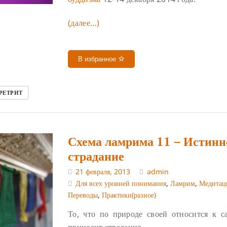
(далее…)
В избранное
РЕТРИТ
Схема ламрима 11 – Истинн
страдание
21 февраля, 2013
admin
Для всех уровней понимания
,
Ламрим
,
Медитац
Переводы
,
Практики(разное)
То, что по природе своей относится к са
приносит страдания.