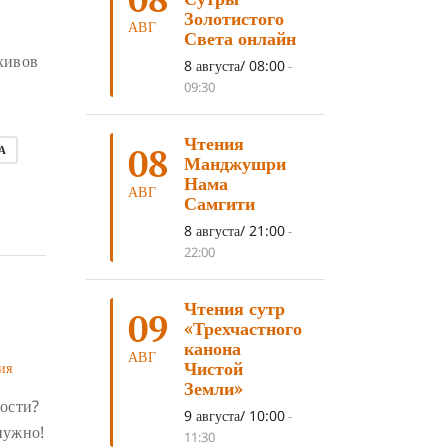
ДНИ ПРЕУМНОЖЕНИЯ
(10)
Золотистого
АВГ
Света онлайн
СОВЕТ
(10)
НЁНДРО
(8)
хивов
8 августа/ 08:00
-
САНСАРА
(8)
ДНИ ЧУДЕС
(8)
09:30
СТРАДАНИЕ
(7)
Чтения
КОРОНАВИРУС COVID-19
(7)
08
А
Манджушри
ЛОСАР
(7)
Нама
АВГ
Самгити
АНАЛИТИЧЕСКАЯ МЕДИТАЦИЯ
(7)
8 августа/ 21:00
-
КАК МЕДИТИРОВАТЬ
(6)
22:00
ЦА-ЦА
(6)
ДХАРМА
(6)
Чтения сутр
ДОСТ. САНГЬЕ КХАНДРО
(6)
09
«Трехчастного
ТРИ ОСНОВЫ ПУТИ
(5)
канона
АВГ
Чистой
ия
ЛХАБАБ ДУЧЕН
(5)
Земли»
ности?
ОЧИСТИТЕЛЬНЫЕ ПРАКТИКИ
(5)
9 августа/ 10:00
-
нужно!
11:30
САМ СЕБЕ ПСИХОЛОГ
(5)