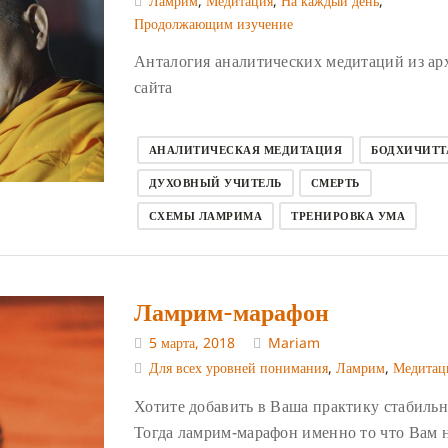
Ламрим
,
Медитация
,
На каждый день
,
Продолжающим изучение
Анталогия аналитических медитаций из ар
сайта
АНАЛИТИЧЕСКАЯ МЕДИТАЦИЯ
БОДХИЧИТТ
ДУХОВНЫЙ УЧИТЕЛЬ
СМЕРТЬ
СХЕМЫ ЛАМРИМА
ТРЕНИРОВКА УМА
Ламрим-марафон
5 марта, 2018
Mariam
Для всех уровней понимания
,
Ламрим
,
Медитац
Хотите добавить в Ваша практику стабиль
Тогда ламрим-марафон именно то что Вам 