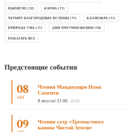
НЬЮНГНЕ
(12)
КАРМА
(11)
ЧЕТЫРЕ БЛАГОРОДНЫЕ ИСТИНЫ
(11)
КАЛАЧАКРА
(11)
ПРИРОДА УМА
(11)
ДНИ ПРЕУМНОЖЕНИЯ
(10)
СОВЕТ
(10)
НЁНДРО
(8)
САНСАРА
(8)
ПОКАЗАТЬ ВСЕ
ДНИ ЧУДЕС
(8)
СТРАДАНИЕ
(7)
КОРОНАВИРУС COVID-19
(7)
ЛОСАР
(7)
Предстоящие события
АНАЛИТИЧЕСКАЯ МЕДИТАЦИЯ
(7)
КАК МЕДИТИРОВАТЬ
(6)
ЦА-ЦА
(6)
ДХАРМА
(6)
ДОСТ. САНГЬЕ КХАНДРО
(6)
08
Чтения Манджушри Нама
ТРИ ОСНОВЫ ПУТИ
(5)
ЛХАБАБ ДУЧЕН
(5)
Самгити
ОЧИСТИТЕЛЬНЫЕ ПРАКТИКИ
(5)
САМ СЕБЕ ПСИХОЛОГ
(5)
АВГ
8 августа/ 21:00
-
22:00
УМ И ЕГО ПОТЕНЦИАЛ
(4)
САДХАНА
(4)
ОТРЕЧЕНИЕ
(4)
ВОСЕМЬ ОБЕТОВ
(4)
09
Чтения сутр «Трехчастного
ПОДНОШЕНИЯ
(4)
ВОСЕМЬ СТРОФ
(4)
канона Чистой Земли»
АВГ