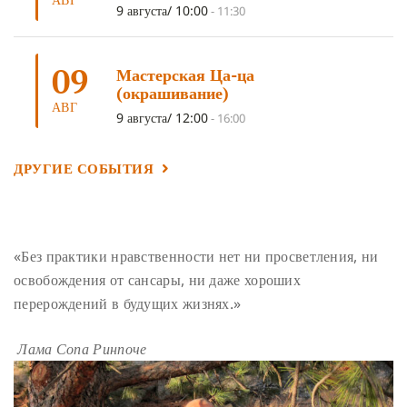
ГАНДЕН ЛХАГЬЯМА
(3)
РАВНОСТНОСТЬ
(3)
9 августа/ 10:00
-
11:30
ШАМАТХА
(3)
НИРВАНА
(3)
СХЕМЫ ЛАМРИМА
(3)
09
ТРЕНИРОВКА УМА
(3)
МОНАШЕСТВО
(3)
Мастерская Ца-ца
(окрашивание)
ПРЕДВАРИТЕЛЬНЫЕ ПРАКТИКИ
(3)
МУДРОСТЬ
(3)
АВГ
9 августа/ 12:00
-
16:00
ЧОКОР ДЮЧЕН
(3)
ПОСВЯЩЕНИЕ
(2)
ГНЕВ
(2)
ПРОСТИРАНИЯ
(2)
ДАГРИ РИНПОЧЕ
(2)
ДРУГИЕ СОБЫТИЯ
ГРУППОВАЯ ПРАКТИКА
(2)
ДЕПРЕССИЯ
(2)
СОСТРАДАНИЕ
(2)
СИНГХАНАДА
(2)
ДВЕНАДЦАТЬ ЗВЕНЬЕВ ВЗАИМОЗАВИСИМОГО
«Без практики нравственности нет ни просветления, ни
ПРОИСХОЖДЕНИЯ
(2)
освобождения от сансары, ни даже хороших
ПАМЯТКА
(2)
ПРАДЖНЯПАРАМИТА
(2)
перерождений в будущих жизнях.»
СУТРА СЕРДЦА
(2)
САНГХА
(2)
Лама Сопа Ринпоче
ЧЕТЫРЕ БЕЗМЕРНЫХ
(2)
ТЕРПЕНИЕ
(2)
ЯНГСИ РИНПОЧЕ
(2)
ТИБЕТ
(2)
ЛАМА ЧОПА
(2)