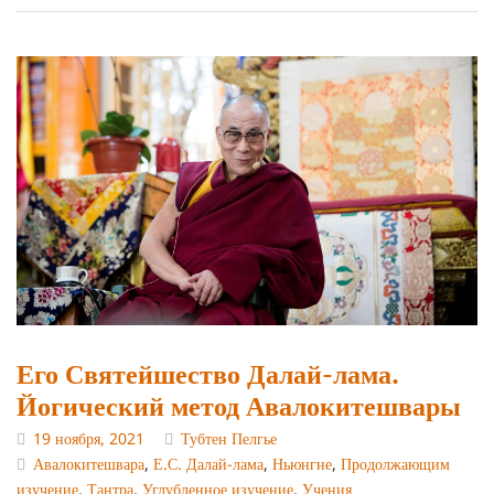
Его Святейшество Далай-лама.
Йогический метод Авалокитешвары
19 ноября, 2021
Тубтен Пелгье
Авалокитешвара
,
Е.С. Далай-лама
,
Ньюнгне
,
Продолжающим
изучение
,
Тантра
,
Углубленное изучение
,
Учения