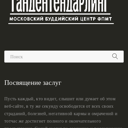
Посвящение заслуг
Пусть каждый, кто видит, слышит или думает об этом
веб-сайте, в ту же секунду освободится от всех своих
страданий, болезней, негативной кармы и омрачений и
тотчас же достигнет полного и окончательного