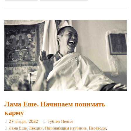
Лама Еше. Начинаем понимать
карму
27 января, 2022
Тубтен Пелгье
Лама Еше
,
Лекции
,
Начинающим изучение
,
Переводы
,