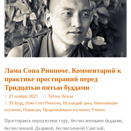
Лама Сопа Ринпоче. Комментарий к
практике простираний перед
Тридцатью пятью буддами
21 ноября, 2021
Тубтен Пелгье
35 Будд
,
Лама Сопа Ринпоче
,
На каждый день
,
Начинающим
изучение
,
Переводы
,
Продолжающим изучение
,
Учения
Простираясь перед всеми гуру, бесчисленными буддами,
бесчисленной Дхармой, бесчисленной Сангхой,