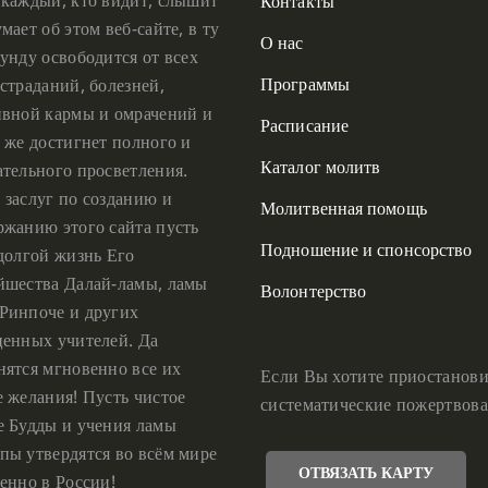
Контакты
мает об этом веб-сайте, в ту
О нас
унду освободится от всех
Программы
страданий, болезней,
ивной кармы и омрачений и
Расписание
 же достигнет полного и
Каталог молитв
ательного просветления.
 заслуг по созданию и
Молитвенная помощь
ржанию этого сайта пусть
Подношение и спонсорство
 долгой жизнь Его
йшества Далай-ламы, ламы
Волонтерство
Ринпоче и других
ценных учителей. Да
нятся мгновенно все их
Если Вы хотите приостанови
е желания! Пусть чистое
систематические пожертвова
е Будды и учения ламы
пы утвердятся во всём мире
ОТВЯЗАТЬ КАРТУ
енно в России!