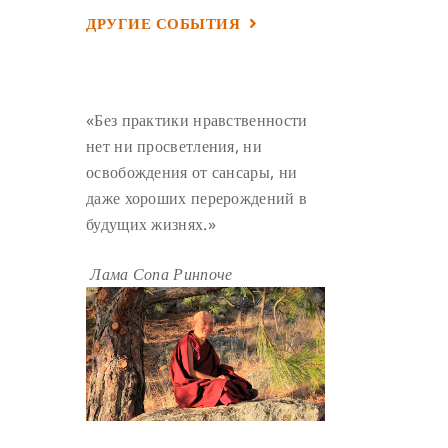
ДРУГИЕ СОБЫТИЯ
УМ И ЕГО ПОТЕНЦИАЛ
(4)
САДХАНА
(4)
ОТРЕЧЕНИЕ
(4)
ВОСЕМЬ ОБЕТОВ
(4)
«Без практики нравственности
ПОДНОШЕНИЯ
(4)
нет ни просветления, ни
ВОСЕМЬ СТРОФ
(4)
освобождения от сансары, ни
ГАНДЕН ЛХАГЬЯМА
(3)
даже хороших перерождений в
будущих жизнях.»
РАВНОСТНОСТЬ
(3)
ШАМАТХА
(3)
НИРВАНА
(3)
Лама Сопа Ринпоче
СХЕМЫ ЛАМРИМА
(3)
ТРЕНИРОВКА УМА
(3)
МОНАШЕСТВО
(3)
ПРЕДВАРИТЕЛЬНЫЕ ПРАКТИКИ
(3)
МУДРОСТЬ
(3)