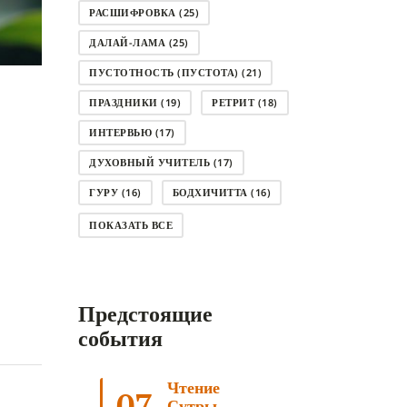
РАСШИФРОВКА
(25)
ДАЛАЙ-ЛАМА
(25)
ПУСТОТНОСТЬ (ПУСТОТА)
(21)
ПРАЗДНИКИ
(19)
РЕТРИТ
(18)
ИНТЕРВЬЮ
(17)
ДУХОВНЫЙ УЧИТЕЛЬ
(17)
ГУРУ
(16)
БОДХИЧИТТА
(16)
ЛОДЖОНГ
(15)
СМЕРТЬ
(14)
ПОКАЗАТЬ ВСЕ
КНИГА
(14)
САГА ДАВА
(13)
НЬЮНГНЕ
(12)
КАРМА
(11)
Предстоящие
ЧЕТЫРЕ БЛАГОРОДНЫЕ ИСТИНЫ
(11)
события
КАЛАЧАКРА
(11)
Чтение
ПРИРОДА УМА
(11)
07
Сутры