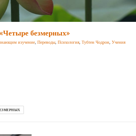
 «Четыре безмерных»
инающим изучение
,
Переводы
,
Психология
,
Тубтен Чодрон
,
Учения
БЕЗМЕРНЫХ