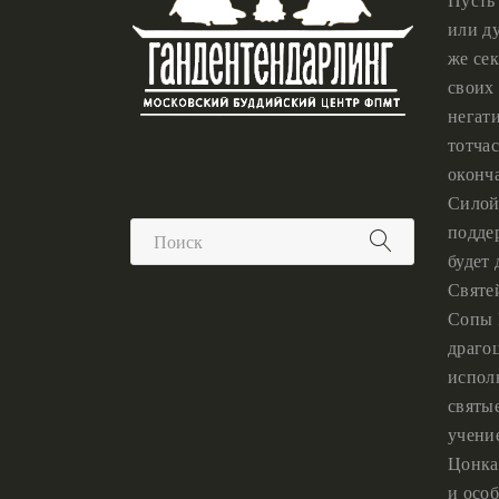
или ду
же сек
своих 
негат
тотчас
оконч
Силой
подде
будет
Святе
Сопы 
драго
испол
святы
учени
Цонка
и особ