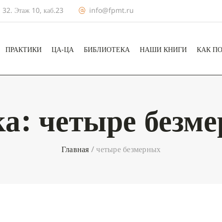
 32. Этаж 10, каб.23
info@fpmt.ru
ПРАКТИКИ
ЦА-ЦА
БИБЛИОТЕКА
НАШИ КНИГИ
КАК П
ка:
четыре безм
Главная
/
четыре безмерных