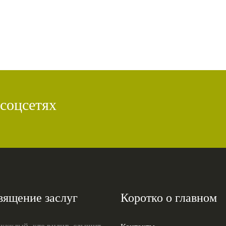
 соцсетях
вящение заслуг
Коротко о главном
 каждый, кто видит, слышит