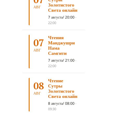
ДНИ ПРЕУМНОЖЕНИЯ
(10)
Золотистого
АВГ
Света онлайн
СОВЕТ
(10)
НЁНДРО
(8)
7 августа/ 20:00
-
САНСАРА
(8)
ДНИ ЧУДЕС
(8)
22:00
СТРАДАНИЕ
(7)
Чтения
КОРОНАВИРУС COVID-19
(7)
07
Манджушри
ЛОСАР
(7)
Нама
АВГ
Самгити
АНАЛИТИЧЕСКАЯ МЕДИТАЦИЯ
(7)
7 августа/ 21:00
-
КАК МЕДИТИРОВАТЬ
(6)
22:00
ЦА-ЦА
(6)
ДХАРМА
(6)
Чтение
ДОСТ. САНГЬЕ КХАНДРО
(6)
08
Сутры
ТРИ ОСНОВЫ ПУТИ
(5)
Золотистого
АВГ
Света онлайн
ЛХАБАБ ДУЧЕН
(5)
8 августа/ 08:00
-
ОЧИСТИТЕЛЬНЫЕ ПРАКТИКИ
(5)
09:30
САМ СЕБЕ ПСИХОЛОГ
(5)