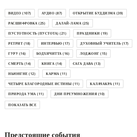
ВИДЕО
(107)
АУДИО
(87)
ОТКРЫТИЕ БУДДИЗМА
(39)
РАСШИФРОВКА
(25)
ДАЛАЙ-ЛАМА
(25)
ПУСТОТНОСТЬ (ПУСТОТА)
(21)
ПРАЗДНИКИ
(19)
РЕТРИТ
(18)
ИНТЕРВЬЮ
(17)
ДУХОВНЫЙ УЧИТЕЛЬ
(17)
ГУРУ
(16)
БОДХИЧИТТА
(16)
ЛОДЖОНГ
(15)
СМЕРТЬ
(14)
КНИГА
(14)
САГА ДАВА
(13)
НЬЮНГНЕ
(12)
КАРМА
(11)
ЧЕТЫРЕ БЛАГОРОДНЫЕ ИСТИНЫ
(11)
КАЛАЧАКРА
(11)
ПРИРОДА УМА
(11)
ДНИ ПРЕУМНОЖЕНИЯ
(10)
СОВЕТ
(10)
НЁНДРО
(8)
САНСАРА
(8)
ПОКАЗАТЬ ВСЕ
ДНИ ЧУДЕС
(8)
СТРАДАНИЕ
(7)
КОРОНАВИРУС COVID-19
(7)
ЛОСАР
(7)
Предстоящие события
АНАЛИТИЧЕСКАЯ МЕДИТАЦИЯ
(7)
КАК МЕДИТИРОВАТЬ
(6)