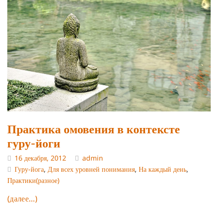
Практика омовения в контексте
гуру-йоги
16 декабря, 2012
admin
Гуру-йога
,
Для всех уровней понимания
,
На каждый день
,
Практики(разное)
(далее…)