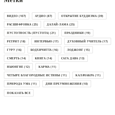
ВИДЕО
(107)
АУДИО
(87)
ОТКРЫТИЕ БУДДИЗМА
(39)
РАСШИФРОВКА
(25)
ДАЛАЙ-ЛАМА
(25)
ПУСТОТНОСТЬ (ПУСТОТА)
(21)
ПРАЗДНИКИ
(19)
РЕТРИТ
(18)
ИНТЕРВЬЮ
(17)
ДУХОВНЫЙ УЧИТЕЛЬ
(17)
ГУРУ
(16)
БОДХИЧИТТА
(16)
ЛОДЖОНГ
(15)
СМЕРТЬ
(14)
КНИГА
(14)
САГА ДАВА
(13)
НЬЮНГНЕ
(12)
КАРМА
(11)
ЧЕТЫРЕ БЛАГОРОДНЫЕ ИСТИНЫ
(11)
КАЛАЧАКРА
(11)
ПРИРОДА УМА
(11)
ДНИ ПРЕУМНОЖЕНИЯ
(10)
СОВЕТ
(10)
НЁНДРО
(8)
САНСАРА
(8)
ПОКАЗАТЬ ВСЕ
ДНИ ЧУДЕС
(8)
СТРАДАНИЕ
(7)
КОРОНАВИРУС COVID-19
(7)
ЛОСАР
(7)