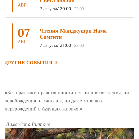
Света онлайн
АВГ
ГАНДЕН ЛХАГЬЯМА
(3)
РАВНОСТНОСТЬ
(3)
7 августа/ 20:00
-
22:00
ШАМАТХА
(3)
НИРВАНА
(3)
СХЕМЫ ЛАМРИМА
(3)
07
ТРЕНИРОВКА УМА
(3)
МОНАШЕСТВО
(3)
Чтения Манджушри Нама
Самгити
ПРЕДВАРИТЕЛЬНЫЕ ПРАКТИКИ
(3)
МУДРОСТЬ
(3)
АВГ
7 августа/ 21:00
-
22:00
ЧОКОР ДЮЧЕН
(3)
ПОСВЯЩЕНИЕ
(2)
ГНЕВ
(2)
ПРОСТИРАНИЯ
(2)
ДАГРИ РИНПОЧЕ
(2)
ДРУГИЕ СОБЫТИЯ
ГРУППОВАЯ ПРАКТИКА
(2)
ДЕПРЕССИЯ
(2)
СОСТРАДАНИЕ
(2)
СИНГХАНАДА
(2)
ДВЕНАДЦАТЬ ЗВЕНЬЕВ ВЗАИМОЗАВИСИМОГО
«Без практики нравственности нет ни просветления, ни
ПРОИСХОЖДЕНИЯ
(2)
освобождения от сансары, ни даже хороших
ПАМЯТКА
(2)
ПРАДЖНЯПАРАМИТА
(2)
перерождений в будущих жизнях.»
СУТРА СЕРДЦА
(2)
САНГХА
(2)
Лама Сопа Ринпоче
ЧЕТЫРЕ БЕЗМЕРНЫХ
(2)
ТЕРПЕНИЕ
(2)
ЯНГСИ РИНПОЧЕ
(2)
ТИБЕТ
(2)
ЛАМА ЧОПА
(2)