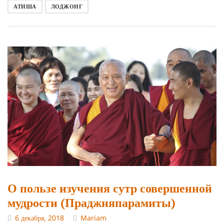
АТИША
ЛОДЖОНГ
О пользе изучения сутр совершенной
мудрости (Праджняпарамиты)
6 декабря, 2018
Mariam