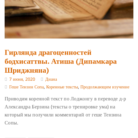
Гирлянда драгоценностей
бодхисаттвы. Атиша (Дипамкара
Шриджняна)
7 июня, 2020
Диана
Геше Тензин Сопа
,
Коренные тексты
,
Продолжающим изучение
Приводим коренной текст по Лоджонгу в переводе д-р
Александра Берзина (тексты о тренировке ума) на
который мы получили комментарий от геше Тензина
Сопы.