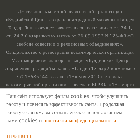
Деятельность местной религиозной организации
«Буддийский Центр сохранения традиций махаяны «Ганден
Тендар Линг» осуществляется в соответствии со ст. 24.1,
ст. 24.2 Федерального закона от 26.09.1997 №125-ФЗ «О
свободе совести и о религиозных объединениях».
Свидетельство о регистрации некоммерческой организации
Местная религиозная организация «Буддийский Центр
сохранения традиций махаяны «Ганден Тендар Линг» номер
77013586144 выдано «13» мая 2010 г. Запись о
некоммерческой организации внесена в ЕГРЮЛ «13» марта
2010 г. за основным государственным регистрационным
Наш сайт использует файлы cookies, чтобы улучшить
номером 1107799015708.
работу и повысить эффективность сайта. Продолжая
Ганден Тендар Линг © 2020 Все права защищены
работу с сайтом, вы соглашаетесь с использованием
Наш адрес : г. Москва, Нахимовский проспект, 32. Этаж
нами cookies и
политикой конфиденциальности
.
10, каб.1023,
ПРИНЯТЬ