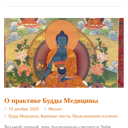
О практике Будды Медицины
19 декабря, 2020
Михаил
Будда Медицины
,
Коренные тексты
,
Продолжающим изучение
Восьмой лунный день традиционно считается Днём