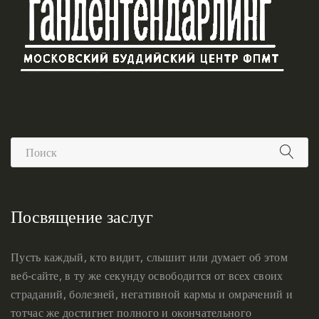
Посвящение заслуг
Пусть каждый, кто видит, слышит или думает об этом
веб-сайте, в ту же секунду освободится от всех своих
страданий, болезней, негативной кармы и омрачений и
тотчас же достигнет полного и окончательного