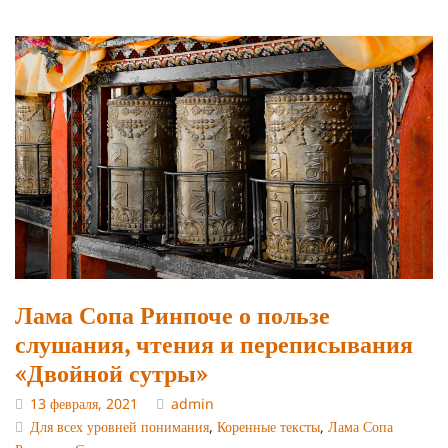
Лама Сопа Ринпоче о пользе
слушания, чтения и переписывания
«Двойной сутры»
13 февраля, 2021
admin
Для всех уровней понимания
,
Коренные тексты
,
Лама Сопа