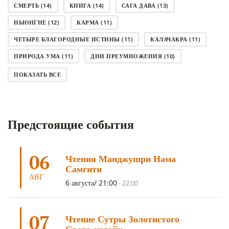
СМЕРТЬ
(14)
КНИГА
(14)
САГА ДАВА
(13)
НЬЮНГНЕ
(12)
КАРМА
(11)
ЧЕТЫРЕ БЛАГОРОДНЫЕ ИСТИНЫ
(11)
КАЛАЧАКРА
(11)
ПРИРОДА УМА
(11)
ДНИ ПРЕУМНОЖЕНИЯ
(10)
СОВЕТ
(10)
НЁНДРО
(8)
САНСАРА
(8)
ПОКАЗАТЬ ВСЕ
ДНИ ЧУДЕС
(8)
СТРАДАНИЕ
(7)
КОРОНАВИРУС COVID-19
(7)
ЛОСАР
(7)
Предстоящие события
АНАЛИТИЧЕСКАЯ МЕДИТАЦИЯ
(7)
КАК МЕДИТИРОВАТЬ
(6)
ЦА-ЦА
(6)
ДХАРМА
(6)
ДОСТ. САНГЬЕ КХАНДРО
(6)
06
Чтения Манджушри Нама
ТРИ ОСНОВЫ ПУТИ
(5)
ЛХАБАБ ДУЧЕН
(5)
Самгити
ОЧИСТИТЕЛЬНЫЕ ПРАКТИКИ
(5)
САМ СЕБЕ ПСИХОЛОГ
(5)
АВГ
6 августа/ 21:00
-
22:00
УМ И ЕГО ПОТЕНЦИАЛ
(4)
САДХАНА
(4)
ОТРЕЧЕНИЕ
(4)
ВОСЕМЬ ОБЕТОВ
(4)
07
Чтение Сутры Золотистого
ПОДНОШЕНИЯ
(4)
ВОСЕМЬ СТРОФ
(4)