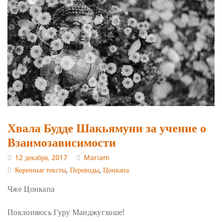
Хвала Будде Шакьямуни за учение о
Взаимозависимости
12 декабря, 2017
Mariam
Коренные тексты
,
Переводы
,
Цонкапа
Чже Цонкапа
Поклоняюсь Гуру Манджугхоше!