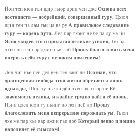
Йон тен кюн гьи щир гьюр дрин чен дже
Основа всех
достоинств — добрейший, совершенный гуру,
Цхюл
щин тен па лам гьи ца ва ру
А правильное следование
гуру — корень пути.
Лег пар тхонг не бе па ду ма йи
Ясно увидев это и прилагая великие усилия,
Гю па
чхен пё тен пар джин гьи лоб
Прошу благословить меня
вверить себя гуру с великим почтением!
Лен чиг нье пей дел вей тен занг ди
Осознав, что
драгоценная свобода этой жизни обретается лишь
однажды,
Шин ту нье ка дён чхен ше гьюр не
Её
значимость велика, и крайне трудно найти её вновь,
Ньин цхен кюн ту ньинг по лен пей ло
Прошу
благословить меня непрерывно порождать ум,
Гьюн
чхе ме пар кье вар джин гьи лоб
Который денно и нощно
наполняет её смыслом!