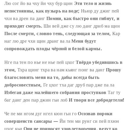
Лю сог йо ва чху йи чху бур щин
Эти тело и жизнь
непостоянны, как пузырь на воде;
Ньюр ду джиг пей
чхи ва дрен па данг
Помни, как быстро они гибнут, и
приходит смерть.
Ши вей дже су лю данг дриб ма щин
После смерти, словно тень, следующая за телом,
Кар
наг лю дре чхи щин дранг ва ла
Меня будут
сопровождать плоды чёрной и белой кармы.
Нге па тен по нье не нье пей цхог
Твёрдо убедившись в
этом,
Тхра щинг тхра ва нам кьянг понг ва данг
Прошу
благословить меня на то, дабы всегда быть
добросовестным,
Ге цхог тха даг друб пар дже па ла
Избегая даже малейшего собрания проступков
Таг ту
баг данг ден пар джин гьи лоб
И творя все добродетели!
Че пе ми нгом дуг нгел кюн гьи го
Осознав пороки
совершенств сансары —
Йи тен ми рунг си пей пхюн
цхог кьи
Они не приносят удовлетворения, ведут ко