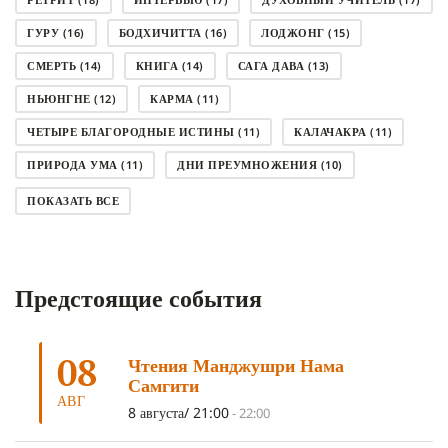
ГУРУ
(16)
БОДХИЧИТТА
(16)
ЛОДЖОНГ
(15)
СМЕРТЬ
(14)
КНИГА
(14)
САГА ДАВА
(13)
НЬЮНГНЕ
(12)
КАРМА
(11)
ЧЕТЫРЕ БЛАГОРОДНЫЕ ИСТИНЫ
(11)
КАЛАЧАКРА
(11)
ПРИРОДА УМА
(11)
ДНИ ПРЕУМНОЖЕНИЯ
(10)
СОВЕТ
(10)
НЁНДРО
(8)
САНСАРА
(8)
ПОКАЗАТЬ ВСЕ
ДНИ ЧУДЕС
(8)
СТРАДАНИЕ
(7)
КОРОНАВИРУС COVID-19
(7)
ЛОСАР
(7)
Предстоящие события
АНАЛИТИЧЕСКАЯ МЕДИТАЦИЯ
(7)
КАК МЕДИТИРОВАТЬ
(6)
ЦА-ЦА
(6)
ДХАРМА
(6)
ДОСТ. САНГЬЕ КХАНДРО
(6)
08
Чтения Манджушри Нама
ТРИ ОСНОВЫ ПУТИ
(5)
ЛХАБАБ ДУЧЕН
(5)
Самгити
ОЧИСТИТЕЛЬНЫЕ ПРАКТИКИ
(5)
САМ СЕБЕ ПСИХОЛОГ
(5)
АВГ
8 августа/ 21:00
-
22:00
УМ И ЕГО ПОТЕНЦИАЛ
(4)
САДХАНА
(4)