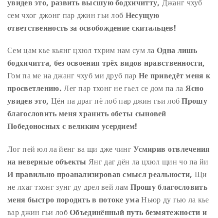
увидев это, развить высшую бодхичитту,
Джанг чхуб
сем чхог джонг пар джин гьи лоб
Несущую
ответственность за освобождение скитальцев!
Сем цам кье кьянг цхюл тхрим нам сум ла
Одна лишь
бодхичитта, без освоения трёх видов нравственности,
Гом па ме на джанг чхуб ми друб пар
Не приведёт меня к
просветлению.
Лег пар тхонг не гьел се дом па ла
Ясно
увидев это,
Цён па драг пё лоб пар джин гьи лоб
Прошу
благословить меня хранить обеты сыновей
Победоносных с великим усердием!
Лог пей юл ла йенг ва щи дже чинг
Усмирив отвлечения
на неверные объекты
Янг даг дён ла цхюл щин чо па йи
И правильно проанализировав смысл реальности,
Щи
не лхаг тхонг зунг ду дрел вей лам
Прошу благословить
меня быстро породить в потоке ума
Ньюр ду гью ла кье
вар джин гьи лоб
Объединённый путь безмятежности и