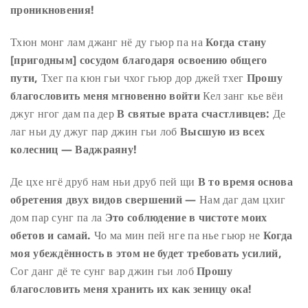
проникновения!
Тхюн монг лам джанг нё ду гьюр па на
Когда стану
[пригодным] сосудом благодаря освоению общего
пути,
Тхег па кюн гьи чхог гьюр дор джей тхег
Прошу
благословить меня мгновенно войти
Кел занг кье вёи
джуг нгог дам па дер
В святые врата счастливцев:
Де
лаг ньи ду джуг пар джин гьи лоб
Высшую из всех
колесниц — Ваджраяну!
Де цхе нгё друб нам ньи друб пей щи
В то время основа
обретения двух видов свершений —
Нам даг дам цхиг
дом пар сунг па ла
Это соблюдение в чистоте моих
обетов и самай.
Чо ма мин пей нге па нье гьюр не
Когда
моя убеждённость в этом не будет требовать усилий,
Сог данг дё те сунг вар джин гьи лоб
Прошу
благословить меня хранить их как зеницу ока!