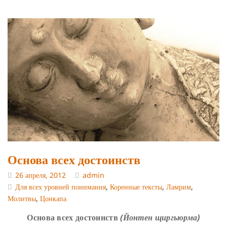
Основа всех достоинств
26 апреля, 2012
admin
Для всех уровней понимания
,
Коренные тексты
,
Ламрим
,
Молитвы
,
Цонкапа
Основа всех достоинств
(Йонтен щиргьюрма)