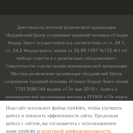
Деятельность местной религиозной организации
«Буддийский Центр сохранения традиций махаяны «Ганден
Тендар Линг» осуществляется в соответствии со ст. 24.1,
ст. 24.2 Федерального закона от 26.09.1997 №125-ФЗ «О
свободе совести и о религиозных объединениях».
Свидетельство о регистрации некоммерческой организации
Местная религиозная организация «Буддийский Центр
сохранения традиций махаяны «Ганден Тендар Линг» номер
77013586144 выдано «13» мая 2010 г. Запись о
некоммерческой организации внесена в ЕГРЮЛ «13» марта
2010 г. за основным государственным регистрационным
Наш сайт использует файлы cookies, чтобы улучшить
номером 1107799015708.
работу и повысить эффективность сайта. Продолжая
Ганден Тендар Линг © 2020 Все права защищены
работу с сайтом, вы соглашаетесь с использованием
Наш адрес : г. Москва, Нахимовский проспект, 32. Этаж
нами cookies и
политикой конфиденциальности
.