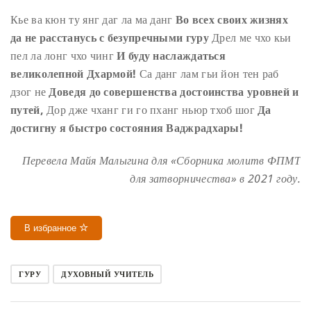
Кье ва кюн ту янг даг ла ма данг
Во всех своих жизнях
да не расстанусь с безупречными гуру
Дрел ме чхо кьи
пел ла лонг чхо чинг
И буду наслаждаться
великолепной Дхармой!
Са данг лам гьи йон тен раб
дзог не
Доведя до совершенства достоинства уровней и
путей,
Дор дже чханг ги го пханг ньюр тхоб шог
Да
достигну я быстро состояния Ваджрадхары!
Перевела Майя Малыгина для «Сборника молитв ФПМТ
для затворничества» в 2021 году.
В избранное
ГУРУ
ДУХОВНЫЙ УЧИТЕЛЬ