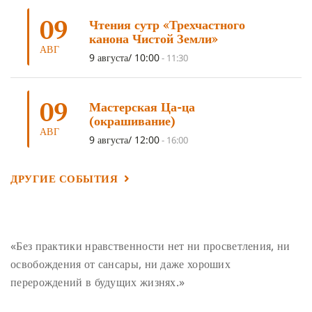
ОТРЕЧЕНИЕ
(4)
ВОСЕМЬ ОБЕТОВ
(4)
09
Чтения сутр «Трехчастного
ПОДНОШЕНИЯ
(4)
ВОСЕМЬ СТРОФ
(4)
канона Чистой Земли»
АВГ
ГАНДЕН ЛХАГЬЯМА
(3)
РАВНОСТНОСТЬ
(3)
9 августа/ 10:00
-
11:30
ШАМАТХА
(3)
НИРВАНА
(3)
СХЕМЫ ЛАМРИМА
(3)
09
ТРЕНИРОВКА УМА
(3)
МОНАШЕСТВО
(3)
Мастерская Ца-ца
(окрашивание)
ПРЕДВАРИТЕЛЬНЫЕ ПРАКТИКИ
(3)
МУДРОСТЬ
(3)
АВГ
9 августа/ 12:00
-
16:00
ЧОКОР ДЮЧЕН
(3)
ПОСВЯЩЕНИЕ
(2)
ГНЕВ
(2)
ПРОСТИРАНИЯ
(2)
ДАГРИ РИНПОЧЕ
(2)
ДРУГИЕ СОБЫТИЯ
ГРУППОВАЯ ПРАКТИКА
(2)
ДЕПРЕССИЯ
(2)
СОСТРАДАНИЕ
(2)
СИНГХАНАДА
(2)
ДВЕНАДЦАТЬ ЗВЕНЬЕВ ВЗАИМОЗАВИСИМОГО
«Без практики нравственности нет ни просветления, ни
ПРОИСХОЖДЕНИЯ
(2)
освобождения от сансары, ни даже хороших
ПАМЯТКА
(2)
ПРАДЖНЯПАРАМИТА
(2)
перерождений в будущих жизнях.»
СУТРА СЕРДЦА
(2)
САНГХА
(2)