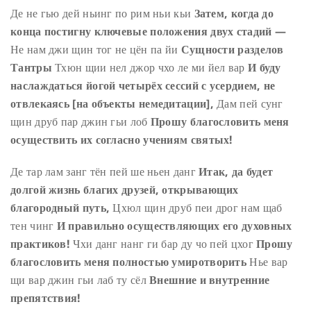
Де не гью дей ньинг по рим ньи кьи
Затем, когда до
конца постигну ключевые положения двух стадий —
Не нам джи щин тог не цён па йи
Сущности разделов
Тантры
Тхюн щии нел джор чхо ле ми йел вар
И буду
наслаждаться йогой четырёх сессий с усердием, не
отвлекаясь [на объекты немедитации],
Дам пей сунг
щин друб пар джин гьи лоб
Прошу благословить меня
осуществить их согласно учениям святых!
Де тар лам занг тён пей ше ньен данг
Итак, да будет
долгой жизнь благих друзей, открывающих
благородный путь,
Цхюл щин друб пеи дрог нам щаб
тен чинг
И правильно осуществляющих его духовных
практиков!
Чхи данг нанг ги бар ду чо пей цхог
Прошу
благословить меня полностью умиротворить
Нье вар
щи вар джин гьи лаб ту сёл
Внешние и внутренние
препятствия!