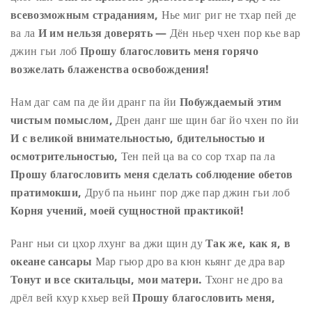
всевозможным страданиям,
Нье миг риг не тхар пей де
ва ла
И им нельзя доверять —
Дён ньер чхен пор кье вар
джин гьи лоб
Прошу благословить меня горячо
возжелать блаженства освобождения!
Нам даг сам па де йи дранг па йи
Побуждаемый этим
чистым помыслом,
Дрен данг ше щин баг йо чхен по йи
И с великой внимательностью, бдительностью и
осмотрительностью,
Тен пей ца ва со сор тхар па ла
Прошу благословить меня сделать соблюдение обетов
пратимокши,
Друб па ньинг пор дже пар джин гьи лоб
Корня учений, моей сущностной практикой!
Ранг ньи си цхор лхунг ва джи щин ду
Так же, как я, в
океане сансары
Мар гьюр дро ва кюн кьянг де дра вар
Тонут и все скитальцы, мои матери.
Тхонг не дро ва
дрёл вей кхур кхьер вей
Прошу благословить меня,