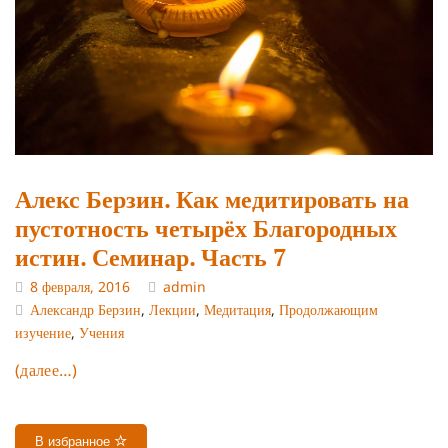
Алекс Берзин. Как медитировать на
пустотность четырёх Благородных
истин. Семинар. Часть 7
8 февраля, 2016
admin
Александр Берзин
,
Лекции
,
Медитация
,
Продолжающим
изучение
,
Учения
(далее…)
В избранное