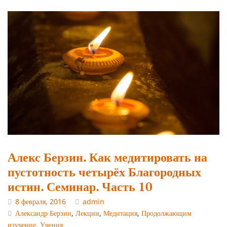
Алекс Берзин. Как медитировать на
пустотность четырёх Благородных
истин. Семинар. Часть 10
8 февраля, 2016
admin
Александр Берзин
,
Лекции
,
Медитация
,
Продолжающим
изучение
,
Учения