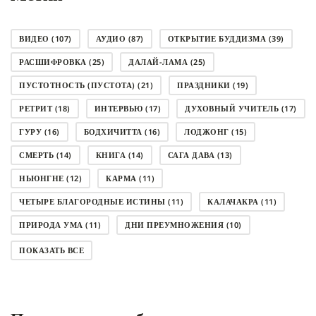
ВИДЕО
(107)
АУДИО
(87)
ОТКРЫТИЕ БУДДИЗМА
(39)
РАСШИФРОВКА
(25)
ДАЛАЙ-ЛАМА
(25)
ПУСТОТНОСТЬ (ПУСТОТА)
(21)
ПРАЗДНИКИ
(19)
РЕТРИТ
(18)
ИНТЕРВЬЮ
(17)
ДУХОВНЫЙ УЧИТЕЛЬ
(17)
ГУРУ
(16)
БОДХИЧИТТА
(16)
ЛОДЖОНГ
(15)
СМЕРТЬ
(14)
КНИГА
(14)
САГА ДАВА
(13)
НЬЮНГНЕ
(12)
КАРМА
(11)
ЧЕТЫРЕ БЛАГОРОДНЫЕ ИСТИНЫ
(11)
КАЛАЧАКРА
(11)
ПРИРОДА УМА
(11)
ДНИ ПРЕУМНОЖЕНИЯ
(10)
СОВЕТ
(10)
НЁНДРО
(8)
САНСАРА
(8)
ПОКАЗАТЬ ВСЕ
ДНИ ЧУДЕС
(8)
СТРАДАНИЕ
(7)
КОРОНАВИРУС COVID-19
(7)
ЛОСАР
(7)