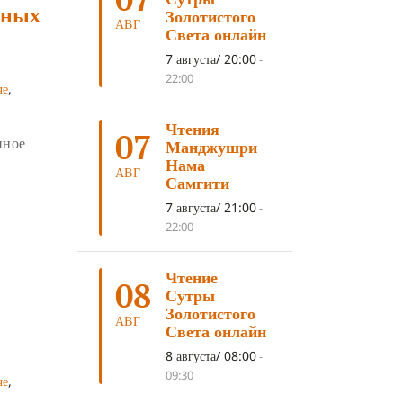
рных
ДНИ ПРЕУМНОЖЕНИЯ
(10)
Золотистого
АВГ
Света онлайн
СОВЕТ
(10)
НЁНДРО
(8)
7 августа/ 20:00
-
САНСАРА
(8)
ДНИ ЧУДЕС
(8)
22:00
че
,
СТРАДАНИЕ
(7)
Чтения
КОРОНАВИРУС COVID-19
(7)
07
иное
Манджушри
ЛОСАР
(7)
Нама
АВГ
Самгити
АНАЛИТИЧЕСКАЯ МЕДИТАЦИЯ
(7)
7 августа/ 21:00
-
КАК МЕДИТИРОВАТЬ
(6)
22:00
ЦА-ЦА
(6)
ДХАРМА
(6)
Чтение
ДОСТ. САНГЬЕ КХАНДРО
(6)
08
Сутры
ТРИ ОСНОВЫ ПУТИ
(5)
Золотистого
АВГ
Света онлайн
ЛХАБАБ ДУЧЕН
(5)
8 августа/ 08:00
-
ОЧИСТИТЕЛЬНЫЕ ПРАКТИКИ
(5)
09:30
че
,
САМ СЕБЕ ПСИХОЛОГ
(5)