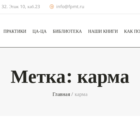
 32. Этаж 10, каб.23
info@fpmt.ru
ПРАКТИКИ
ЦА-ЦА
БИБЛИОТЕКА
НАШИ КНИГИ
КАК П
Метка:
карма
Главная
/
карма