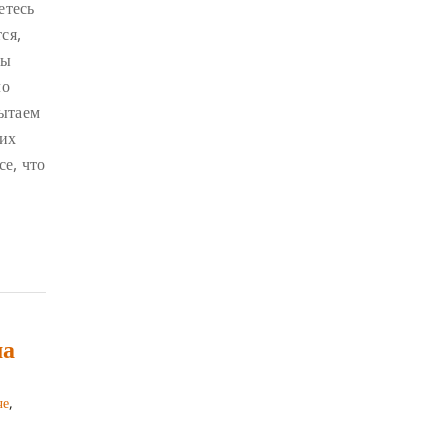
ЧЕТЫРЕ БЕЗМЕРНЫХ
(2)
етесь
ся,
ТЕРПЕНИЕ
(2)
Мы
ЯНГСИ РИНПОЧЕ
(2)
ло
ТИБЕТ
(2)
ЛАМА ЧОПА
(2)
ытаем
КОПАН
(2)
них
се, что
СУТРА ЗОЛОТИСТОГО СВЕТА
(2)
ЧАКРАСАМВАРА
(2)
ПРИРОДА БУДДЫ
(2)
КОНФЛИКТ
(2)
ДНИ БУДДЫ
(2)
НРАВСТВЕННОСТЬ
(2)
ма
УТРЕННИЕ ПРАКТИКИ
(2)
АМИТАЮС
(2)
че
,
РАССТАВАНИЕ С ЧЕТЫРЬМЯ
ПРИВЯЗАННОСТЯМИ
(2)