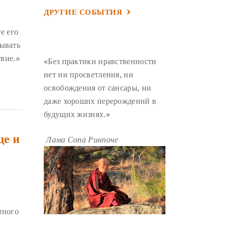
ДРУГИЕ СОБЫТИЯ
УМ И ЕГО ПОТЕНЦИАЛ
(4)
САДХАНА
(4)
ОТРЕЧЕНИЕ
(4)
е его
сывать
ВОСЕМЬ ОБЕТОВ
(4)
вие.»
«Без практики нравственности
ПОДНОШЕНИЯ
(4)
нет ни просветления, ни
ВОСЕМЬ СТРОФ
(4)
освобождения от сансары, ни
ГАНДЕН ЛХАГЬЯМА
(3)
даже хороших перерождений в
будущих жизнях.»
РАВНОСТНОСТЬ
(3)
ШАМАТХА
(3)
НИРВАНА
(3)
ще и
Лама Сопа Ринпоче
СХЕМЫ ЛАМРИМА
(3)
ТРЕНИРОВКА УМА
(3)
МОНАШЕСТВО
(3)
ПРЕДВАРИТЕЛЬНЫЕ ПРАКТИКИ
(3)
тного
МУДРОСТЬ
(3)