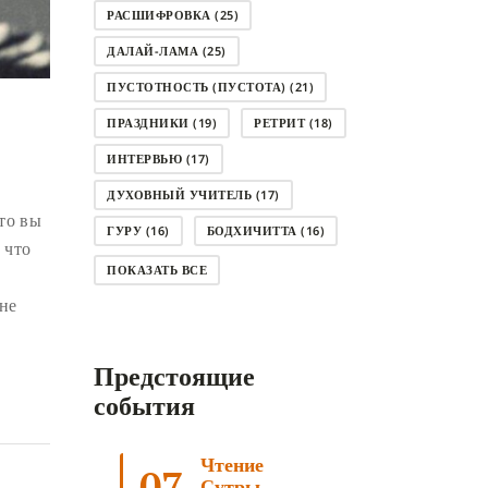
РАСШИФРОВКА
(25)
ДАЛАЙ-ЛАМА
(25)
ПУСТОТНОСТЬ (ПУСТОТА)
(21)
ПРАЗДНИКИ
(19)
РЕТРИТ
(18)
ИНТЕРВЬЮ
(17)
ДУХОВНЫЙ УЧИТЕЛЬ
(17)
что вы
ГУРУ
(16)
БОДХИЧИТТА
(16)
 что
ЛОДЖОНГ
(15)
СМЕРТЬ
(14)
ПОКАЗАТЬ ВСЕ
 не
КНИГА
(14)
САГА ДАВА
(13)
НЬЮНГНЕ
(12)
КАРМА
(11)
Предстоящие
ЧЕТЫРЕ БЛАГОРОДНЫЕ ИСТИНЫ
(11)
события
КАЛАЧАКРА
(11)
Чтение
ПРИРОДА УМА
(11)
07
Сутры