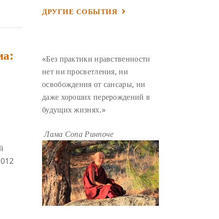
ДРУГИЕ СОБЫТИЯ
УМ И ЕГО ПОТЕНЦИАЛ
(4)
САДХАНА
(4)
ОТРЕЧЕНИЕ
(4)
ВОСЕМЬ ОБЕТОВ
(4)
ма:
«Без практики нравственности
ПОДНОШЕНИЯ
(4)
нет ни просветления, ни
ВОСЕМЬ СТРОФ
(4)
освобождения от сансары, ни
ГАНДЕН ЛХАГЬЯМА
(3)
даже хороших перерождений в
будущих жизнях.»
РАВНОСТНОСТЬ
(3)
ШАМАТХА
(3)
НИРВАНА
(3)
Лама Сопа Ринпоче
СХЕМЫ ЛАМРИМА
(3)
й
ТРЕНИРОВКА УМА
(3)
2012
МОНАШЕСТВО
(3)
ПРЕДВАРИТЕЛЬНЫЕ ПРАКТИКИ
(3)
МУДРОСТЬ
(3)