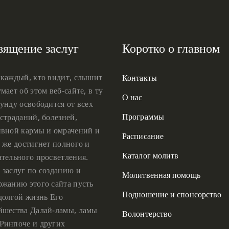
вящение заслуг
Коротко о главном
 каждый, кто видит, слышит
Контакты
мает об этом веб-сайте, в ту
О нас
унду освободится от всех
Программы
страданий, болезней,
ивной кармы и омрачений и
Расписание
 же достигнет полного и
Каталог молитв
ательного просветления.
 заслуг по созданию и
Молитвенная помощь
ржанию этого сайта пусть
Подношение и спонсорство
 долгой жизнь Его
йшества Далай-ламы, ламы
Волонтерство
Ринпоче и других