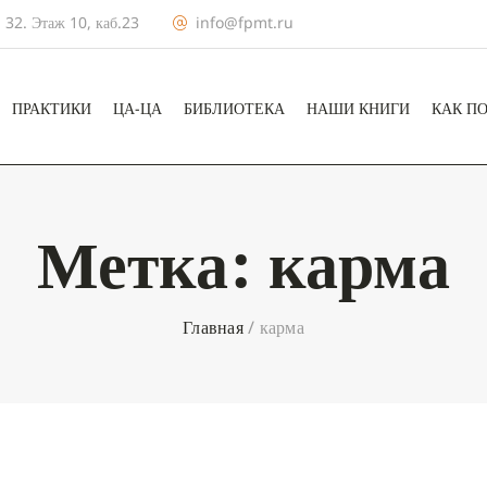
 32. Этаж 10, каб.23
info@fpmt.ru
ПРАКТИКИ
ЦА-ЦА
БИБЛИОТЕКА
НАШИ КНИГИ
КАК П
Метка:
карма
Главная
/
карма