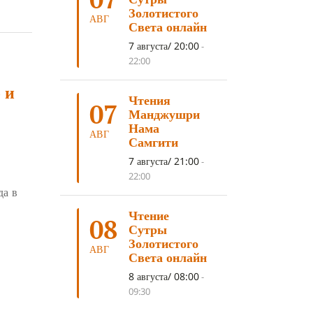
ДНИ ПРЕУМНОЖЕНИЯ
(10)
Золотистого
АВГ
Света онлайн
СОВЕТ
(10)
НЁНДРО
(8)
7 августа/ 20:00
-
САНСАРА
(8)
ДНИ ЧУДЕС
(8)
22:00
СТРАДАНИЕ
(7)
 и
Чтения
КОРОНАВИРУС COVID-19
(7)
07
Манджушри
ЛОСАР
(7)
Нама
АВГ
Самгити
АНАЛИТИЧЕСКАЯ МЕДИТАЦИЯ
(7)
7 августа/ 21:00
-
КАК МЕДИТИРОВАТЬ
(6)
22:00
да в
ЦА-ЦА
(6)
ДХАРМА
(6)
Чтение
ДОСТ. САНГЬЕ КХАНДРО
(6)
08
Сутры
ТРИ ОСНОВЫ ПУТИ
(5)
Золотистого
АВГ
Света онлайн
ЛХАБАБ ДУЧЕН
(5)
8 августа/ 08:00
-
ОЧИСТИТЕЛЬНЫЕ ПРАКТИКИ
(5)
09:30
САМ СЕБЕ ПСИХОЛОГ
(5)