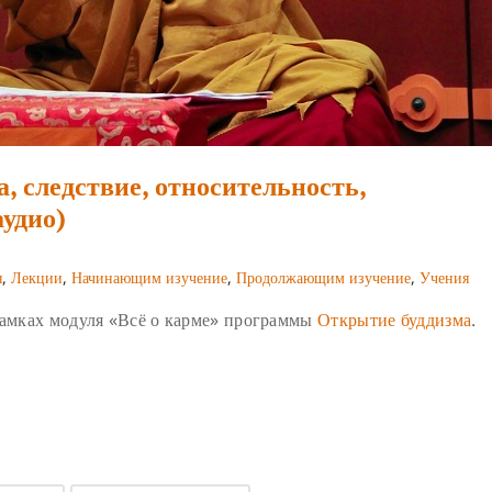
, следствие, относительность,
аудио)
я
,
Лекции
,
Начинающим изучение
,
Продолжающим изучение
,
Учения
 рамках модуля «Всё о карме» программы
Открытие буддизма
.