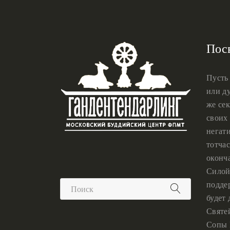
Пос
Пусть
или ду
же сек
своих 
негат
тотчас
оконч
Силой
подде
будет
Святе
Сопы 