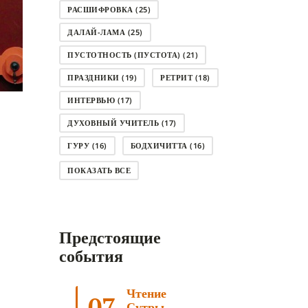
РАСШИФРОВКА
(25)
ДАЛАЙ-ЛАМА
(25)
ПУСТОТНОСТЬ (ПУСТОТА)
(21)
ПРАЗДНИКИ
(19)
РЕТРИТ
(18)
ИНТЕРВЬЮ
(17)
ДУХОВНЫЙ УЧИТЕЛЬ
(17)
ГУРУ
(16)
БОДХИЧИТТА
(16)
ЛОДЖОНГ
(15)
СМЕРТЬ
(14)
ПОКАЗАТЬ ВСЕ
КНИГА
(14)
САГА ДАВА
(13)
НЬЮНГНЕ
(12)
КАРМА
(11)
Предстоящие
ЧЕТЫРЕ БЛАГОРОДНЫЕ ИСТИНЫ
(11)
события
КАЛАЧАКРА
(11)
Чтение
ПРИРОДА УМА
(11)
07
Сутры