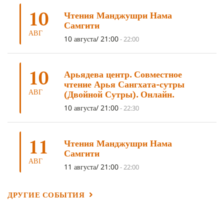
10
Чтения Манджушри Нама
ТРИ ОСНОВЫ ПУТИ
(5)
ЛХАБАБ ДУЧЕН
(5)
Самгити
ОЧИСТИТЕЛЬНЫЕ ПРАКТИКИ
(5)
САМ СЕБЕ ПСИХОЛОГ
(5)
АВГ
10 августа/ 21:00
-
22:00
УМ И ЕГО ПОТЕНЦИАЛ
(4)
САДХАНА
(4)
ОТРЕЧЕНИЕ
(4)
ВОСЕМЬ ОБЕТОВ
(4)
10
Арьядева центр. Совместное
ПОДНОШЕНИЯ
(4)
ВОСЕМЬ СТРОФ
(4)
чтение Арья Сангхата-сутры
АВГ
(Двойной Сутры). Онлайн.
ГАНДЕН ЛХАГЬЯМА
(3)
РАВНОСТНОСТЬ
(3)
10 августа/ 21:00
-
22:30
ШАМАТХА
(3)
НИРВАНА
(3)
СХЕМЫ ЛАМРИМА
(3)
ТРЕНИРОВКА УМА
(3)
МОНАШЕСТВО
(3)
11
Чтения Манджушри Нама
ПРЕДВАРИТЕЛЬНЫЕ ПРАКТИКИ
(3)
МУДРОСТЬ
(3)
Самгити
АВГ
ЧОКОР ДЮЧЕН
(3)
ПОСВЯЩЕНИЕ
(2)
ГНЕВ
(2)
11 августа/ 21:00
-
22:00
ПРОСТИРАНИЯ
(2)
ДАГРИ РИНПОЧЕ
(2)
ДРУГИЕ СОБЫТИЯ
ГРУППОВАЯ ПРАКТИКА
(2)
ДЕПРЕССИЯ
(2)
СОСТРАДАНИЕ
(2)
СИНГХАНАДА
(2)