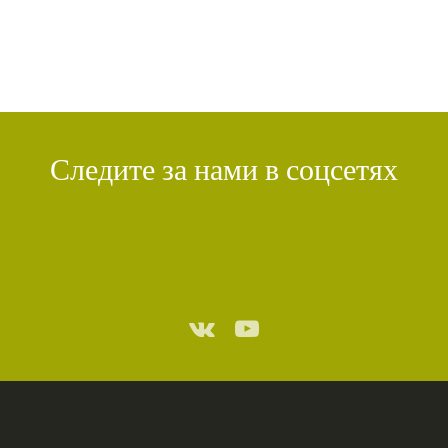
УДОВОЛЬСТВИЕ
(1)
СУТРА ВАДЖРНОГО ОТСЕЧЕНИЯ
(1)
ТХАНГТОНГ ГЬЯЛПО
(1)
ТОНГЛЕН
(1)
ГЕШЕ ТЕНЗИН СОПА
(1)
БОЛЬ
(1)
МИЛАРЕПА
(1)
КИРТИ ЦЕНШАБ РИНПОЧЕ
(1)
ДВОЙНАЯ СУТРА
(1)
СТИХИЙНЫЕ БЕДСТВИЯ
(1)
Следите за нами в соцсетях