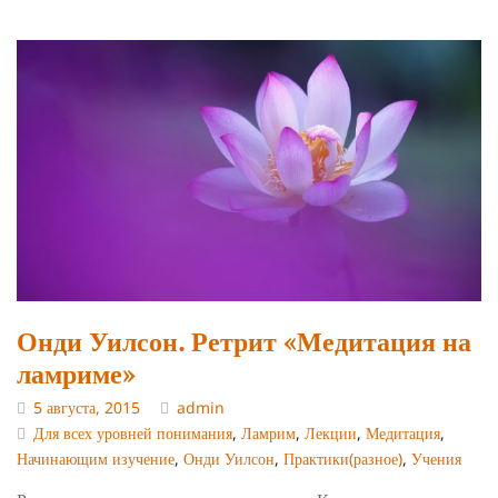
Онди Уилсон. Ретрит «Медитация на
ламриме»
5 августа, 2015
admin
Для всех уровней понимания
,
Ламрим
,
Лекции
,
Медитация
,
Начинающим изучение
,
Онди Уилсон
,
Практики(разное)
,
Учения