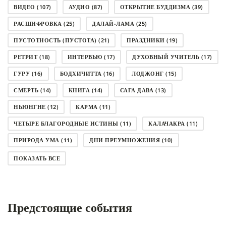
ВИДЕО
(107)
АУДИО
(87)
ОТКРЫТИЕ БУДДИЗМА
(39)
РАСШИФРОВКА
(25)
ДАЛАЙ-ЛАМА
(25)
ПУСТОТНОСТЬ (ПУСТОТА)
(21)
ПРАЗДНИКИ
(19)
РЕТРИТ
(18)
ИНТЕРВЬЮ
(17)
ДУХОВНЫЙ УЧИТЕЛЬ
(17)
ГУРУ
(16)
БОДХИЧИТТА
(16)
ЛОДЖОНГ
(15)
СМЕРТЬ
(14)
КНИГА
(14)
САГА ДАВА
(13)
НЬЮНГНЕ
(12)
КАРМА
(11)
ЧЕТЫРЕ БЛАГОРОДНЫЕ ИСТИНЫ
(11)
КАЛАЧАКРА
(11)
ПРИРОДА УМА
(11)
ДНИ ПРЕУМНОЖЕНИЯ
(10)
СОВЕТ
(10)
НЁНДРО
(8)
САНСАРА
(8)
ПОКАЗАТЬ ВСЕ
ДНИ ЧУДЕС
(8)
СТРАДАНИЕ
(7)
КОРОНАВИРУС COVID-19
(7)
ЛОСАР
(7)
Предстоящие события
АНАЛИТИЧЕСКАЯ МЕДИТАЦИЯ
(7)
КАК МЕДИТИРОВАТЬ
(6)
ЦА-ЦА
(6)
ДХАРМА
(6)
ДОСТ. САНГЬЕ КХАНДРО
(6)