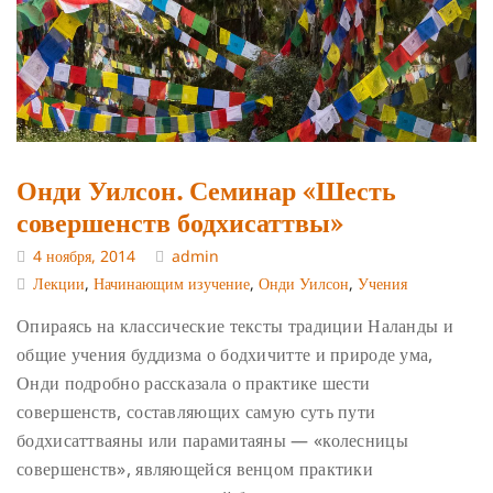
Онди Уилсон. Семинар «Шесть
совершенств бодхисаттвы»
4 ноября, 2014
admin
Лекции
,
Начинающим изучение
,
Онди Уилсон
,
Учения
Опираясь на классические тексты традиции Наланды и
общие учения буддизма о бодхичитте и природе ума,
Онди подробно рассказала о практике шести
совершенств, составляющих самую суть пути
бодхисаттваяны или парамитаяны — «колесницы
совершенств», являющейся венцом практики