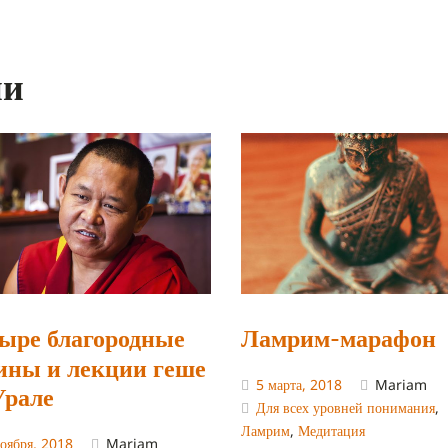
ии
ыре благородные
Ламрим-марафон
ины и лекции геше
5 марта, 2018
Mariam
Урале
Для всех уровней понимания
,
Ламрим
,
Медитация
оября, 2018
Mariam