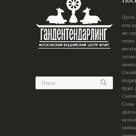
Пусть
или ду
же сек
своих 
негат
тотчас
оконч
Силой
подде
будет
Святе
Сопы 
драго
испол
святы
учени