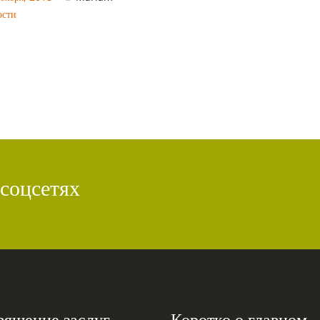
ости
 соцсетях
вящение заслуг
Коротко о главном