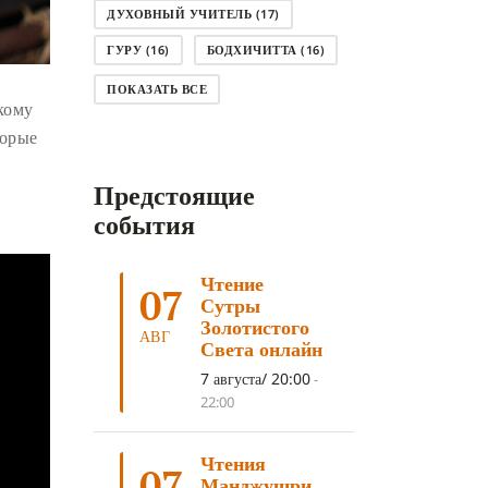
ДУХОВНЫЙ УЧИТЕЛЬ
(17)
ГУРУ
(16)
БОДХИЧИТТА
(16)
ЛОДЖОНГ
(15)
СМЕРТЬ
(14)
ПОКАЗАТЬ ВСЕ
кому
КНИГА
(14)
САГА ДАВА
(13)
торые
НЬЮНГНЕ
(12)
КАРМА
(11)
Предстоящие
ЧЕТЫРЕ БЛАГОРОДНЫЕ ИСТИНЫ
(11)
события
КАЛАЧАКРА
(11)
Чтение
ПРИРОДА УМА
(11)
07
Сутры
ДНИ ПРЕУМНОЖЕНИЯ
(10)
Золотистого
АВГ
Света онлайн
СОВЕТ
(10)
НЁНДРО
(8)
7 августа/ 20:00
-
САНСАРА
(8)
ДНИ ЧУДЕС
(8)
22:00
СТРАДАНИЕ
(7)
Чтения
КОРОНАВИРУС COVID-19
(7)
07
Манджушри