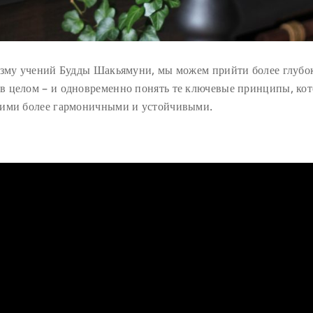
ризму учений Будды Шакьямуни, мы можем прийти более глубо
в целом – и одновременно понять те ключевые принципы, ко
гими более гармоничными и устойчивыми.