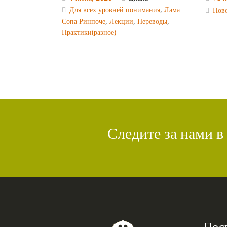
Для всех уровней понимания
,
Лама
Нов
Сопа Ринпоче
,
Лекции
,
Переводы
,
Практики(разное)
Следите за нами в
Пос