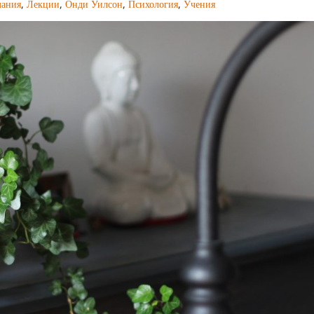
мания
,
Лекции
,
Онди Уилсон
,
Психология
,
Учения