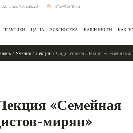
 32. Этаж 10, каб.23
info@fpmt.ru
ПРАКТИКИ
ЦА-ЦА
БИБЛИОТЕКА
НАШИ КНИГИ
КАК П
иалов
/
Учения
/
Лекции
/
Онди Уилсон. Лекция «Семейная жи
 Лекция «Семейная
дистов-мирян»