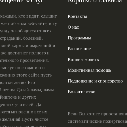
 каждый, кто видит, слышит
Контакты
мает об этом веб-сайте, в ту
О нас
унду освободится от всех
Программы
страданий, болезней,
ивной кармы и омрачений и
Расписание
 же достигнет полного и
Каталог молитв
ательного просветления.
 заслуг по созданию и
Молитвенная помощь
ржанию этого сайта пусть
Подношение и спонсорство
 долгой жизнь Его
йшества Далай-ламы, ламы
Волонтерство
Ринпоче и других
ценных учителей. Да
нятся мгновенно все их
Если Вы хотите приостанови
е желания! Пусть чистое
систематические пожертвова
е Будды и учения ламы