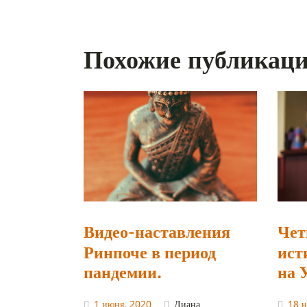
Похожие публикац
Видео-наставления
Чет
Ринпоче в период
ист
пандемии.
на 
1 июня, 2020
Диана
18 н