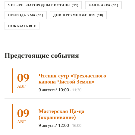
ЧЕТЫРЕ БЛАГОРОДНЫЕ ИСТИНЫ
(11)
КАЛАЧАКРА
(11)
ПРИРОДА УМА
(11)
ДНИ ПРЕУМНОЖЕНИЯ
(10)
СОВЕТ
(10)
НЁНДРО
(8)
САНСАРА
(8)
ПОКАЗАТЬ ВСЕ
ДНИ ЧУДЕС
(8)
СТРАДАНИЕ
(7)
КОРОНАВИРУС COVID-19
(7)
ЛОСАР
(7)
Предстоящие события
АНАЛИТИЧЕСКАЯ МЕДИТАЦИЯ
(7)
КАК МЕДИТИРОВАТЬ
(6)
ЦА-ЦА
(6)
ДХАРМА
(6)
ДОСТ. САНГЬЕ КХАНДРО
(6)
09
Чтения сутр «Трехчастного
ТРИ ОСНОВЫ ПУТИ
(5)
ЛХАБАБ ДУЧЕН
(5)
канона Чистой Земли»
ОЧИСТИТЕЛЬНЫЕ ПРАКТИКИ
(5)
САМ СЕБЕ ПСИХОЛОГ
(5)
АВГ
9 августа/ 10:00
-
11:30
УМ И ЕГО ПОТЕНЦИАЛ
(4)
САДХАНА
(4)
ОТРЕЧЕНИЕ
(4)
ВОСЕМЬ ОБЕТОВ
(4)
09
Мастерская Ца-ца
ПОДНОШЕНИЯ
(4)
ВОСЕМЬ СТРОФ
(4)
(окрашивание)
АВГ
ГАНДЕН ЛХАГЬЯМА
(3)
РАВНОСТНОСТЬ
(3)
9 августа/ 12:00
-
16:00
ШАМАТХА
(3)
НИРВАНА
(3)
СХЕМЫ ЛАМРИМА
(3)