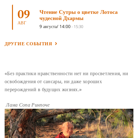
09
ТРЕНИРОВКА УМА
(3)
МОНАШЕСТВО
(3)
Чтение Сутры о цветке Лотоса
чудесной Дхармы
ПРЕДВАРИТЕЛЬНЫЕ ПРАКТИКИ
(3)
МУДРОСТЬ
(3)
АВГ
9 августа/ 14:00
-
15:30
ЧОКОР ДЮЧЕН
(3)
ПОСВЯЩЕНИЕ
(2)
ГНЕВ
(2)
ПРОСТИРАНИЯ
(2)
ДАГРИ РИНПОЧЕ
(2)
ДРУГИЕ СОБЫТИЯ
ГРУППОВАЯ ПРАКТИКА
(2)
ДЕПРЕССИЯ
(2)
СОСТРАДАНИЕ
(2)
СИНГХАНАДА
(2)
ДВЕНАДЦАТЬ ЗВЕНЬЕВ ВЗАИМОЗАВИСИМОГО
«Без практики нравственности нет ни просветления, ни
ПРОИСХОЖДЕНИЯ
(2)
освобождения от сансары, ни даже хороших
ПАМЯТКА
(2)
ПРАДЖНЯПАРАМИТА
(2)
перерождений в будущих жизнях.»
СУТРА СЕРДЦА
(2)
САНГХА
(2)
Лама Сопа Ринпоче
ЧЕТЫРЕ БЕЗМЕРНЫХ
(2)
ТЕРПЕНИЕ
(2)
ЯНГСИ РИНПОЧЕ
(2)
ТИБЕТ
(2)
ЛАМА ЧОПА
(2)
КОПАН
(2)
СУТРА ЗОЛОТИСТОГО СВЕТА
(2)
ЧАКРАСАМВАРА
(2)
ПРИРОДА БУДДЫ
(2)