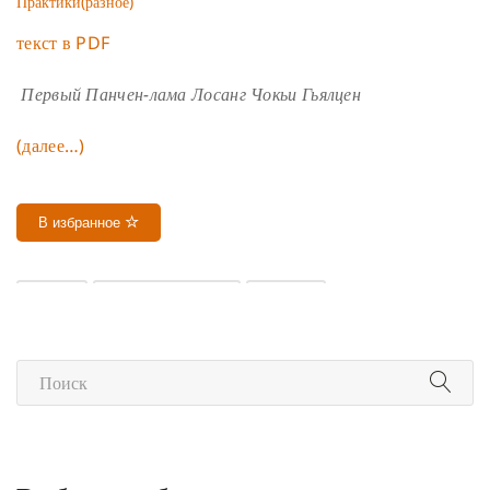
Практики(разное)
текст в PDF
Первый Панчен-лама Лосанг Чокьи Гьялцен
(далее…)
В избранное
БАРДО
НЕПОСТОЯНСТВО
СМЕРТЬ