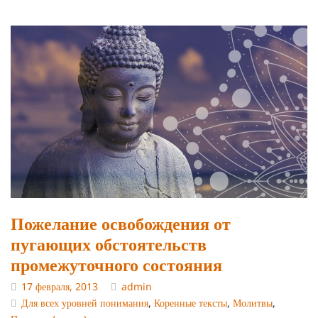
Пожелание освобождения от
пугающих обстоятельств
промежуточного состояния
17 февраля, 2013
admin
Для всех уровней понимания
,
Коренные тексты
,
Молитвы
,