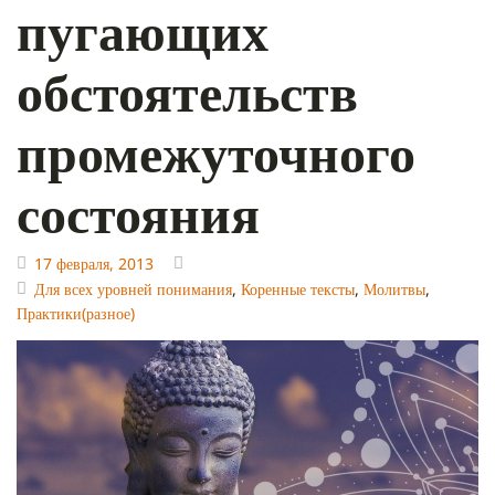
пугающих
обстоятельств
промежуточного
состояния
17 февраля, 2013
Для всех уровней понимания
,
Коренные тексты
,
Молитвы
,
Практики(разное)