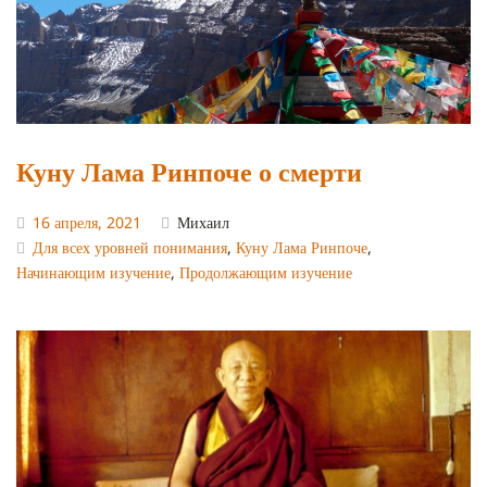
Куну Лама Ринпоче о смерти
16 апреля, 2021
Михаил
Для всех уровней понимания
,
Куну Лама Ринпоче
,
Начинающим изучение
,
Продолжающим изучение