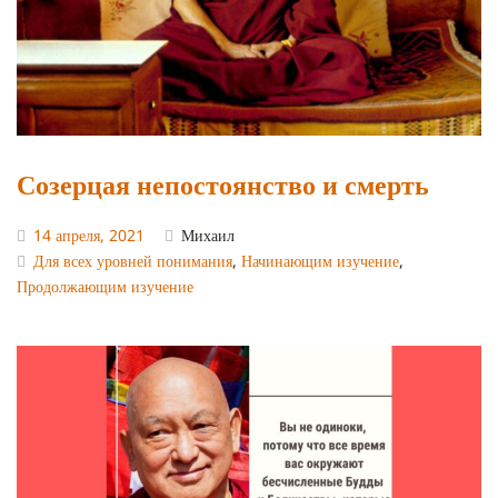
Созерцая непостоянство и смерть
14 апреля, 2021
Михаил
Для всех уровней понимания
,
Начинающим изучение
,
Продолжающим изучение