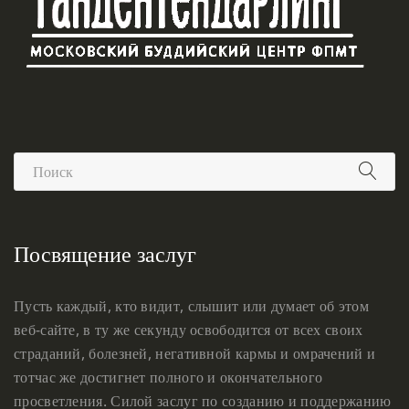
Посвящение заслуг
Пусть каждый, кто видит, слышит или думает об этом
веб-сайте, в ту же секунду освободится от всех своих
страданий, болезней, негативной кармы и омрачений и
тотчас же достигнет полного и окончательного
просветления. Силой заслуг по созданию и поддержанию