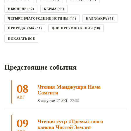
НЬЮНГНЕ
(12)
КАРМА
(11)
ЧЕТЫРЕ БЛАГОРОДНЫЕ ИСТИНЫ
(11)
КАЛАЧАКРА
(11)
ПРИРОДА УМА
(11)
ДНИ ПРЕУМНОЖЕНИЯ
(10)
СОВЕТ
(10)
НЁНДРО
(8)
САНСАРА
(8)
ПОКАЗАТЬ ВСЕ
ДНИ ЧУДЕС
(8)
СТРАДАНИЕ
(7)
КОРОНАВИРУС COVID-19
(7)
ЛОСАР
(7)
Предстоящие события
АНАЛИТИЧЕСКАЯ МЕДИТАЦИЯ
(7)
КАК МЕДИТИРОВАТЬ
(6)
ЦА-ЦА
(6)
ДХАРМА
(6)
ДОСТ. САНГЬЕ КХАНДРО
(6)
08
Чтения Манджушри Нама
ТРИ ОСНОВЫ ПУТИ
(5)
ЛХАБАБ ДУЧЕН
(5)
Самгити
ОЧИСТИТЕЛЬНЫЕ ПРАКТИКИ
(5)
САМ СЕБЕ ПСИХОЛОГ
(5)
АВГ
8 августа/ 21:00
-
22:00
УМ И ЕГО ПОТЕНЦИАЛ
(4)
САДХАНА
(4)
ОТРЕЧЕНИЕ
(4)
ВОСЕМЬ ОБЕТОВ
(4)
09
Чтения сутр «Трехчастного
ПОДНОШЕНИЯ
(4)
ВОСЕМЬ СТРОФ
(4)
канона Чистой Земли»