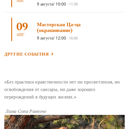
АВГ
ГАНДЕН ЛХАГЬЯМА
(3)
РАВНОСТНОСТЬ
(3)
9 августа/ 10:00
-
11:30
ШАМАТХА
(3)
НИРВАНА
(3)
СХЕМЫ ЛАМРИМА
(3)
09
ТРЕНИРОВКА УМА
(3)
МОНАШЕСТВО
(3)
Мастерская Ца-ца
(окрашивание)
ПРЕДВАРИТЕЛЬНЫЕ ПРАКТИКИ
(3)
МУДРОСТЬ
(3)
АВГ
9 августа/ 12:00
-
16:00
ЧОКОР ДЮЧЕН
(3)
ПОСВЯЩЕНИЕ
(2)
ГНЕВ
(2)
ПРОСТИРАНИЯ
(2)
ДАГРИ РИНПОЧЕ
(2)
ДРУГИЕ СОБЫТИЯ
ГРУППОВАЯ ПРАКТИКА
(2)
ДЕПРЕССИЯ
(2)
СОСТРАДАНИЕ
(2)
СИНГХАНАДА
(2)
ДВЕНАДЦАТЬ ЗВЕНЬЕВ ВЗАИМОЗАВИСИМОГО
«Без практики нравственности нет ни просветления, ни
ПРОИСХОЖДЕНИЯ
(2)
освобождения от сансары, ни даже хороших
ПАМЯТКА
(2)
ПРАДЖНЯПАРАМИТА
(2)
перерождений в будущих жизнях.»
СУТРА СЕРДЦА
(2)
САНГХА
(2)
Лама Сопа Ринпоче
ЧЕТЫРЕ БЕЗМЕРНЫХ
(2)
ТЕРПЕНИЕ
(2)
ЯНГСИ РИНПОЧЕ
(2)
ТИБЕТ
(2)
ЛАМА ЧОПА
(2)