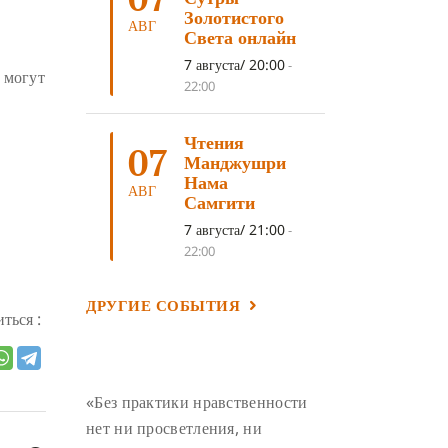
ЛОСАР
(7)
Золотистого
АВГ
Света онлайн
АНАЛИТИЧЕСКАЯ МЕДИТАЦИЯ
(7)
7 августа/ 20:00
-
 могут
КАК МЕДИТИРОВАТЬ
(6)
22:00
ЦА-ЦА
(6)
ДХАРМА
(6)
Чтения
ДОСТ. САНГЬЕ КХАНДРО
(6)
07
Манджушри
ТРИ ОСНОВЫ ПУТИ
(5)
Нама
АВГ
Самгити
ЛХАБАБ ДУЧЕН
(5)
7 августа/ 21:00
-
ОЧИСТИТЕЛЬНЫЕ ПРАКТИКИ
(5)
22:00
САМ СЕБЕ ПСИХОЛОГ
(5)
ДРУГИЕ СОБЫТИЯ
УМ И ЕГО ПОТЕНЦИАЛ
(4)
ться :
САДХАНА
(4)
ОТРЕЧЕНИЕ
(4)
ВОСЕМЬ ОБЕТОВ
(4)
«Без практики нравственности
ПОДНОШЕНИЯ
(4)
нет ни просветления, ни
ВОСЕМЬ СТРОФ
(4)