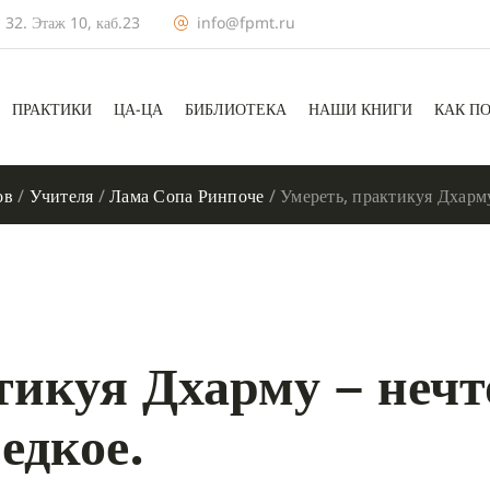
 32. Этаж 10, каб.23
info@fpmt.ru
ПРАКТИКИ
ЦА-ЦА
БИБЛИОТЕКА
НАШИ КНИГИ
КАК П
ов
/
Учителя
/
Лама Сопа Ринпоче
/
Умереть, практикуя Дхарму
тикуя Дхарму – нечт
едкое.