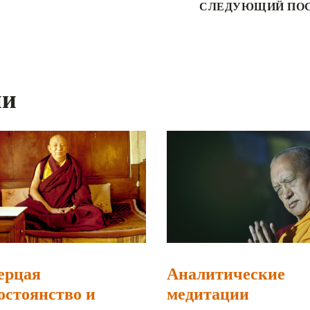
СЛЕДУЮЩИЙ ПО
ии
ерцая
Аналитические
остоянство и
медитации