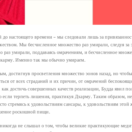
й до настоящего времени – мы следовали лишь за привязаннос
жеством. Мы бесчисленное множество раз умирали, следуя за
о раз умирали, поддаваясь омрачениям, и бесчисленное множ
ю карму. Именно так мы обычно умираем.
ным, достигнув просветления множество эонов назад, но чтоб
иться от всех страданий и их причин, от омрачений беспокоящ
 как достичь совершенных качеств реализации, Будда явил по
о если терпеть лишения, практикуя Дхарму. Таким образом, не
сто стремясь к удовольствиям сансары, к удовольствиям этой
ушение роскошной пищи.
 никогда не слышал о том, чтобы великие практикующие меди