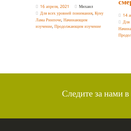
сме
16 апреля, 2021
Михаил
Для всех уровней понимания
,
Куну
14 а
Лама Ринпоче
,
Начинающим
Для 
изучение
,
Продолжающим изучение
Начин
Продо
Следите за нами в