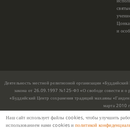
испол
святы
учени
Цонка
и особ
Деятельность местной религиозной организации «Буддийский 
закона от 26.09.1997 №125-ФЗ «О свободе совести и о 
«Буддийский Центр сохранения традиций махаяны «Ганден
марта 2010 
Наш сайт использует файлы cookies, чтобы улучшить работ
На
использованием нами cookies и
политикой конфиденциал