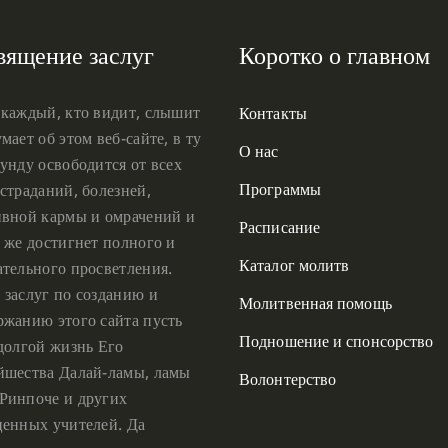
вящение заслуг
Коротко о главном
 каждый, кто видит, слышит
Контакты
мает об этом веб-сайте, в ту
О нас
унду освободится от всех
Программы
страданий, болезней,
ивной кармы и омрачений и
Расписание
 же достигнет полного и
Каталог молитв
ательного просветления.
 заслуг по созданию и
Молитвенная помощь
ржанию этого сайта пусть
Подношение и спонсорство
 долгой жизнь Его
йшества Далай-ламы, ламы
Волонтерство
Ринпоче и других
ценных учителей. Да