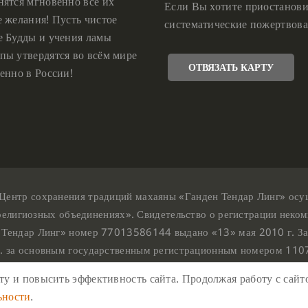
нятся мгновенно все их
Если Вы хотите приостанови
е желания! Пусть чистое
систематические пожертвова
е Будды и учения ламы
пы утвердятся во всём мире
ОТВЯЗАТЬ КАРТУ
енно в России!
Центр сохранения традиций махаяны «Ганден Тендар Линг» осущес
религиозных объединениях». Свидетельство о регистрации неком
 Тендар Линг» номер 77013586144 выдано «13» мая 2010 г. За
г. за основным государственным регистрационным номером 11
Ганден Тендар Линг © 2020 Все права защищены
у и повысить эффективность сайта. Продолжая работу с сайто
ш адрес : г. Москва, Нахимовский проспект, 32. Этаж 10, каб.10
ьности
.