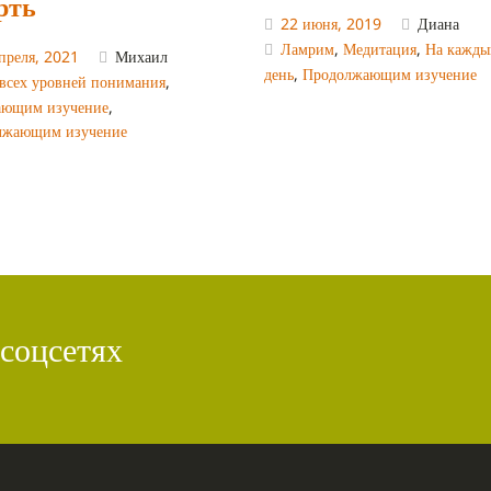
рть
22 июня, 2019
Диана
Ламрим
,
Медитация
,
На кажды
преля, 2021
Михаил
день
,
Продолжающим изучение
всех уровней понимания
,
ающим изучение
,
лжающим изучение
 соцсетях