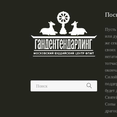
Пос
Пусть
или ду
же сек
своих 
негат
тотчас
оконч
Силой
подде
будет
Святе
Сопы 
драго