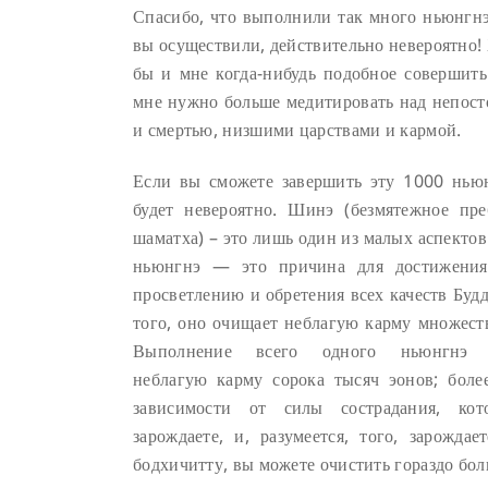
Спасибо, что выполнили так много ньюнгнэ
вы осуществили, действительно невероятно!
бы и мне когда-нибудь подобное совершить
мне нужно больше медитировать над непост
и смертью, низшими царствами и кармой.
Если вы сможете завершить эту 1000 ньюн
будет невероятно. Шинэ (безмятежное пре
шаматха) – это лишь один из малых аспектов
ньюнгнэ — это причина для достижени
просветлению и обретения всех качеств Буд
того, оно очищает неблагую карму множест
Выполнение всего одного ньюнгнэ 
неблагую карму сорока тысяч эонов; более
зависимости от силы сострадания, ко
зарождаете, и, разумеется, того, зарожда
бодхичитту, вы можете очистить гораздо бол