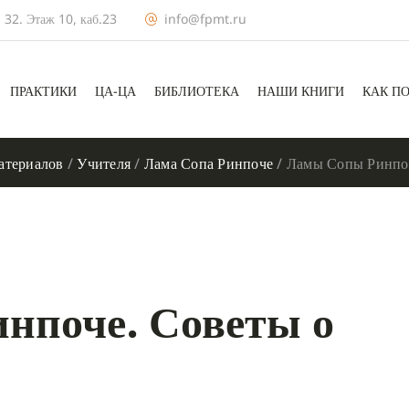
 32. Этаж 10, каб.23
info@fpmt.ru
ПРАКТИКИ
ЦА-ЦА
БИБЛИОТЕКА
НАШИ КНИГИ
КАК П
атериалов
/
Учителя
/
Лама Сопа Ринпоче
/
Ламы Сопы Ринпоч
нпоче. Советы о