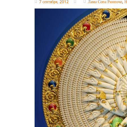
7 сентября, 2012
Лама Сопа Ринпоче
,
Н