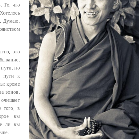
. То, что
 Хотелось
. Думаю,
оянством
гнэ, это
бывание,
 пути, но
я пути к
ды; кроме
ва эонов.
очищает
 того, в
торое вы
ете ли вы
ьше.