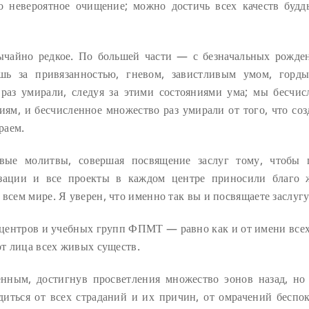
Это невероятное очищение; можно достичь всех качеств будд
ычайно редкое. По большей части — с безначальных рожде
ь за привязанностью, гневом, завистливым умом, горд
раз умирали, следуя за этими состояниями ума; мы бесчис
иям, и бесчисленное множество раз умирали от того, что соз
раем.
вые молитвы, совершая посвящение заслуг тому, чтобы 
изации и все проекты в каждом центре приносили благо
всем мире. Я уверен, что именно так вы и посвящаете заслугу
х центров и учебных групп ФПМТ — равно как и от имени всех
от лица всех живых существ.
енным, достигнув просветления множество эонов назад, но
одиться от всех страданий и их причин, от омрачений беспо