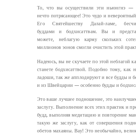
То, что вы осуществили эти ньюнгнэ — 
нечто потрясающее! Это чудо и невероятны
Его Святейшеству Далай-ламе, бесчи
буддами и бодхисаттвам. Вы и предст
можете, неблагую карму скольких сот
миллионов эонов смогли очистить этой практ
Надеюсь, вы не скучаете по этой неблагой к
станете бодхисаттвой. Подобно тому, как 
ладоши, так же апплодируют и все будды и б
и из Швейцарии — особенно будды и бодхис
Это ваше лучшее подношение, это наилучше
заслугу. Выполнение всех этих практик и п
будд, выполняя медитацию и повторение ма
такую же заслугу, как от совершения под
обетов махаяны. Вау! Это необычайно, вели