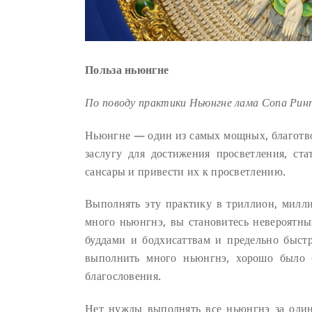
Польза ньюнгне
По поводу практики Ньюнгне лама Сопа Ринп
Ньюнгне — один из самых мощных, благотво
заслугу для достижения просветления, ст
сансары и привести их к просветлению.
Выполнять эту практику в триллион, милл
много ньюнгнэ, вы становитесь невероятн
буддами и бодхисаттвам и предельно быст
выполнить много ньюнгнэ, хорошо было б
благословения.
Нет нужды выполнять все ньюнгнэ за один