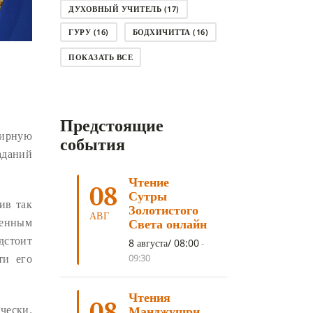
ДУХОВНЫЙ УЧИТЕЛЬ
(17)
ГУРУ
(16)
БОДХИЧИТТА
(16)
ЛОДЖОНГ
(15)
СМЕРТЬ
(14)
ПОКАЗАТЬ ВСЕ
КНИГА
(14)
САГА ДАВА
(13)
НЬЮНГНЕ
(12)
КАРМА
(11)
Предстоящие
ЧЕТЫРЕ БЛАГОРОДНЫЕ ИСТИНЫ
ширную
(11)
события
аданий
КАЛАЧАКРА
(11)
Чтение
ПРИРОДА УМА
(11)
08
Сутры
ив так
ДНИ ПРЕУМНОЖЕНИЯ
(10)
Золотистого
АВГ
ленным
Света онлайн
СОВЕТ
(10)
НЁНДРО
(8)
дстоит
8 августа/ 08:00
-
САНСАРА
(8)
ДНИ ЧУДЕС
(8)
ти его
09:30
СТРАДАНИЕ
(7)
Чтения
КОРОНАВИРУС COVID-19
(7)
08
чески.
Манджушри