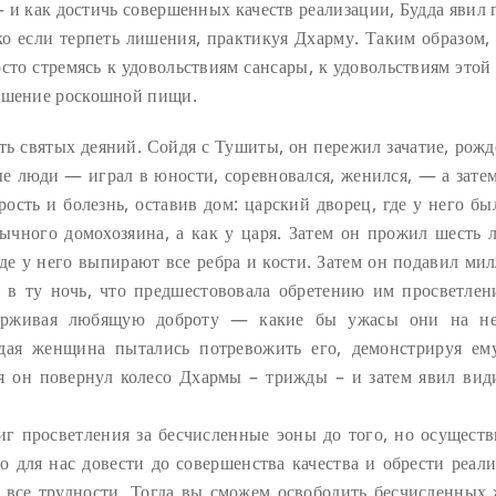
и как достичь совершенных качеств реализации, Будда явил 
ко если терпеть лишения, практикуя Дхарму. Таким образом, 
сто стремясь к удовольствиям сансары, к удовольствиям этой
кушение роскошной пищи.
ь святых деяний. Сойдя с Тушиты, он пережил зачатие, рожд
ые люди — играл в юности, соревновался, женился, — а затем
рость и болезнь, оставив дом: царский дворец, где у него бы
ычного домохозяина, а как у царя. Затем он прожил шесть л
где у него выпирают все ребра и кости. Затем он подавил ми
о в ту ночь, что предшестововала обретению им просветлен
ддерживая любящую доброту — какие бы ужасы они на н
дая женщина пытались потревожить его, демонстрируя ем
я он повернул колесо Дхармы – трижды – и затем явил вид
тиг просветления за бесчисленные эоны до того, но осуществ
о для нас довести до совершенства качества и обрести реали
 все трудности. Тогда вы сможем освободить бесчисленных