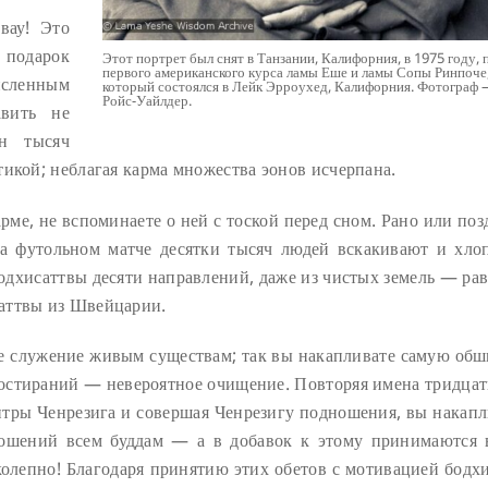
вау! Это
й подарок
Этот портрет был снят в Танзании, Калифорния, в 1975 году, 
первого американского курса ламы Еше и ламы Сопы Ринпоче
сленным
который состоялся в Лейк Эрроухед, Калифорния. Фотограф
Ройс-Уайлдер.
авить не
ен тысяч
икой; неблагая карма множества эонов исчерпана.
арме, не вспоминаете о ней с тоской перед сном. Рано или по
на футольном матче десятки тысяч людей вскакивают и хло
одхисаттвы десяти направлений, даже из чистых земель — рав
аттвы из Швейцарии.
е служение живым существам; так вы накапливате самую об
ростираний — невероятное очищение. Повторяя имена тридцат
нтры Ченрезига и совершая Ченрезигу подношения, вы накапл
ношений всем буддам — а в добавок к этому принимаются 
колепно! Благодаря принятию этих обетов с мотивацией бодх