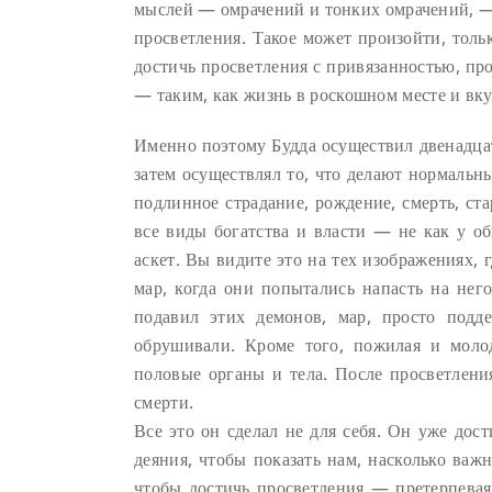
мыслей — омрачений и тонких омрачений, — 
просветления. Такое может произойти, толь
достичь просветления с привязанностью, про
— таким, как жизнь в роскошном месте и в
Именно поэтому Будда осуществил двенадцат
затем осуществлял то, что делают нормальн
подлинное страдание, рождение, смерть, ста
все виды богатства и власти — не как у об
аскет. Вы видите это на тех изображениях, 
мар, когда они попытались напасть на нег
подавил этих демонов, мар, просто по
обрушивали. Кроме того, пожилая и моло
половые органы и тела. После просветлени
смерти.
Все это он сделал не для себя. Он уже дос
деяния, чтобы показать нам, насколько важн
чтобы достичь просветления — претерпевая