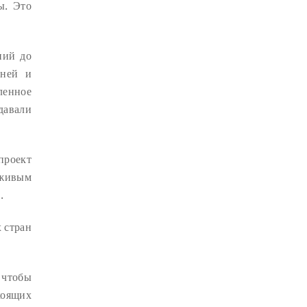
СУТРА ЗОЛОТИСТОГО СВЕТА
(2)
ы. Это
ЧАКРАСАМВАРА
(2)
ПРИРОДА БУДДЫ
(2)
ний до
КОНФЛИКТ
(2)
ыней и
ленное
ДНИ БУДДЫ
(2)
давали
НРАВСТВЕННОСТЬ
(2)
УТРЕННИЕ ПРАКТИКИ
(2)
проект
АМИТАЮС
(2)
 живым
РАССТАВАНИЕ С ЧЕТЫРЬМЯ
.
ПРИВЯЗАННОСТЯМИ
(2)
СЕНГХЕ ДРА
(2)
 стран
ВЗАИМОЗАВИСИМОСТЬ
(2)
ПРАКТИКА СОРАДОВАНИЯ
(2)
 чтобы
РЕЛИГИЯ
(1)
АТИША
(1)
коящих
ДЕНЬ ЧУДЕС
(1)
ИТОГИ
(1)