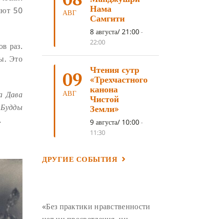
ЛОСАР
(7)
Нама
яют 50
АВГ
Самгити
АНАЛИТИЧЕСКАЯ МЕДИТАЦИЯ
(7)
8 августа/ 21:00
-
КАК МЕДИТИРОВАТЬ
(6)
22:00
в раз.
ЦА-ЦА
(6)
ДХАРМА
(6)
ы. Это
Чтения сутр
ДОСТ. САНГЬЕ КХАНДРО
(6)
09
«Трехчастного
ТРИ ОСНОВЫ ПУТИ
(5)
канона
АВГ
а Дава
Чистой
ЛХАБАБ ДУЧЕН
(5)
 Будды
Земли»
ОЧИСТИТЕЛЬНЫЕ ПРАКТИКИ
(5)
.
9 августа/ 10:00
-
11:30
САМ СЕБЕ ПСИХОЛОГ
(5)
УМ И ЕГО ПОТЕНЦИАЛ
(4)
ДРУГИЕ СОБЫТИЯ
САДХАНА
(4)
ОТРЕЧЕНИЕ
(4)
ВОСЕМЬ ОБЕТОВ
(4)
ПОДНОШЕНИЯ
(4)
«Без практики нравственности
ВОСЕМЬ СТРОФ
(4)