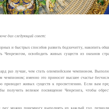
оче дал следующий совет:
рных и быстрых способов развить бодхичитту, накопить об
ать Ченрезигом, освободить живых существ из океанов стр
иард раз лучше, чем стать олимпийским чемпионом. Выполн
ым чемпионом; именно это приносит высшее счастье бесчис
ро приводит живых существ к просветлению. Если вам пре
ы получить великое посвящение Ченрезига, чтобы обрес
 раз; можно понемногу выполнять их каждый год, периоди