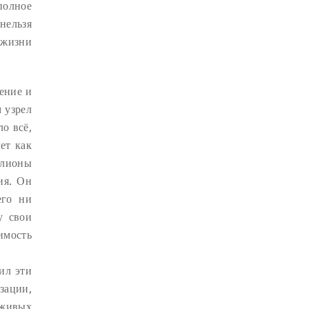
полное
нельзя
КРИЗИС
(1)
 жизни
УДОВОЛЬСТВИЕ
(1)
СУТРА ВАДЖРНОГО ОТСЕЧЕНИЯ
(1)
ение и
ТХАНГТОНГ ГЬЯЛПО
(1)
 узрел
ТОНГЛЕН
(1)
ло всё,
ет как
ГЕШЕ ТЕНЗИН СОПА
(1)
ллионы
БОЛЬ
(1)
МИЛАРЕПА
(1)
ия. Он
КИРТИ ЦЕНШАБ РИНПОЧЕ
(1)
его ни
ДВОЙНАЯ СУТРА
(1)
у свои
имость
СТИХИЙНЫЕ БЕДСТВИЯ
(1)
ил эти
зации,
 живых