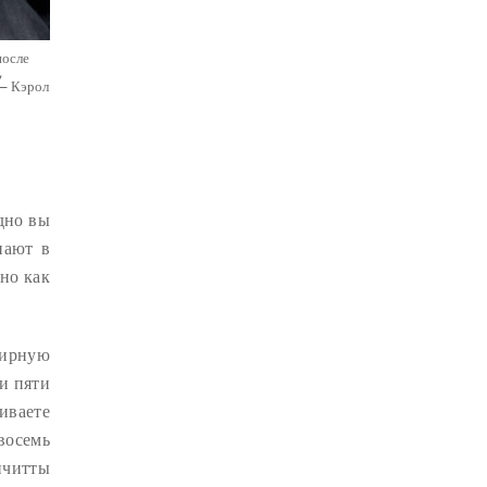
ДЕПРЕССИЯ
(2)
после
СОСТРАДАНИЕ
(2)
,
 — Кэрол
СИНГХАНАДА
(2)
ДВЕНАДЦАТЬ ЗВЕНЬЕВ
ВЗАИМОЗАВИСИМОГО
ПРОИСХОЖДЕНИЯ
(2)
ПАМЯТКА
(2)
здно вы
ПРАДЖНЯПАРАМИТА
(2)
пают в
но как
СУТРА СЕРДЦА
(2)
САНГХА
(2)
ЧЕТЫРЕ БЕЗМЕРНЫХ
(2)
ТЕРПЕНИЕ
(2)
ширную
и пяти
ЯНГСИ РИНПОЧЕ
(2)
иваете
ТИБЕТ
(2)
ЛАМА ЧОПА
(2)
восемь
КОПАН
(2)
ичитты