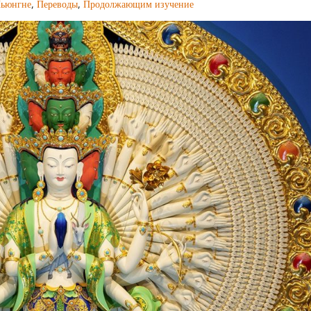
ьюнгне
,
Переводы
,
Продолжающим изучение