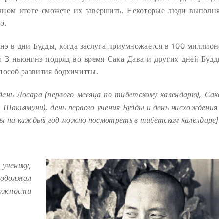
ечном итоге сможете их завершить. Некоторые люди выполн
о.
э в дни Будды, когда заслуга приумножается в 100 миллионо
3 ньюнгнэ подряд во время Сака Дава и других дней Будд
пособ развития бодхичитты.
ень Лосара (первого месяца по тибетскому календарю), Сак
ы Шакьямуни), день первого учения Будды и день нисхождения
ты на каждый год можно посмотреть в тибетском календаре]
 ученику,
родолжал
ожности