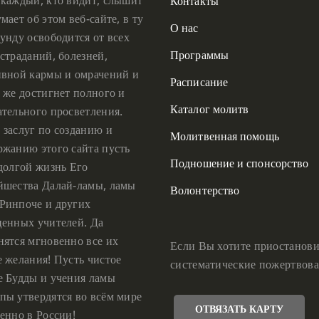
Контакты
мает об этом веб-сайте, в ту
О нас
унду освободится от всех
Программы
страданий, болезней,
ивной кармы и омрачений и
Расписание
 же достигнет полного и
Каталог молитв
ательного просветления.
 заслуг по созданию и
Молитвенная помощь
ржанию этого сайта пусть
Подношение и спонсорство
 долгой жизнь Его
йшества Далай-ламы, ламы
Волонтерство
Ринпоче и других
ценных учителей. Да
нятся мгновенно все их
Если Вы хотите приостанови
е желания! Пусть чистое
систематические пожертвова
е Будды и учения ламы
пы утвердятся во всём мире
ОТВЯЗАТЬ КАРТУ
енно в России!