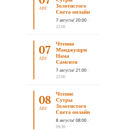
ДНИ ПРЕУМНОЖЕНИЯ
(10)
Золотистого
АВГ
Света онлайн
СОВЕТ
(10)
НЁНДРО
(8)
7 августа/ 20:00
-
САНСАРА
(8)
ДНИ ЧУДЕС
(8)
22:00
СТРАДАНИЕ
(7)
Чтения
КОРОНАВИРУС COVID-19
(7)
07
Манджушри
ЛОСАР
(7)
Нама
АВГ
Самгити
АНАЛИТИЧЕСКАЯ МЕДИТАЦИЯ
(7)
7 августа/ 21:00
-
КАК МЕДИТИРОВАТЬ
(6)
22:00
ЦА-ЦА
(6)
ДХАРМА
(6)
Чтение
ДОСТ. САНГЬЕ КХАНДРО
(6)
08
Сутры
ТРИ ОСНОВЫ ПУТИ
(5)
Золотистого
АВГ
Света онлайн
ЛХАБАБ ДУЧЕН
(5)
8 августа/ 08:00
-
ОЧИСТИТЕЛЬНЫЕ ПРАКТИКИ
(5)
09:30
САМ СЕБЕ ПСИХОЛОГ
(5)