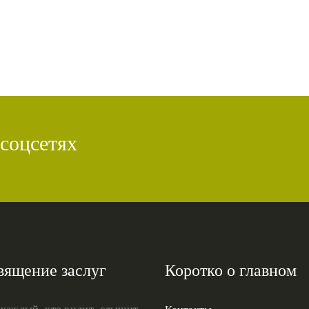
 соцсетях
вящение заслуг
Коротко о главном
 каждый, кто видит, слышит