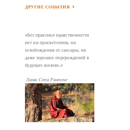
ДРУГИЕ СОБЫТИЯ
УМ И ЕГО ПОТЕНЦИАЛ
(4)
САДХАНА
(4)
ОТРЕЧЕНИЕ
(4)
ВОСЕМЬ ОБЕТОВ
(4)
«Без практики нравственности
ПОДНОШЕНИЯ
(4)
нет ни просветления, ни
ВОСЕМЬ СТРОФ
(4)
освобождения от сансары, ни
ГАНДЕН ЛХАГЬЯМА
(3)
даже хороших перерождений в
будущих жизнях.»
РАВНОСТНОСТЬ
(3)
ШАМАТХА
(3)
НИРВАНА
(3)
Лама Сопа Ринпоче
СХЕМЫ ЛАМРИМА
(3)
ТРЕНИРОВКА УМА
(3)
МОНАШЕСТВО
(3)
ПРЕДВАРИТЕЛЬНЫЕ ПРАКТИКИ
(3)
МУДРОСТЬ
(3)