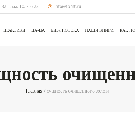
 32. Этаж 10, каб.23
info@fpmt.ru
ПРАКТИКИ
ЦА-ЦА
БИБЛИОТЕКА
НАШИ КНИГИ
КАК П
щность очищенн
Главная
/
сущность очищенного золота