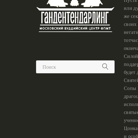
или ду
же сек
своих 
негат
тотчас
оконч
Силой
подде
будет
Святе
Сопы 
драго
испол
святы
учени
Цонка
и особ