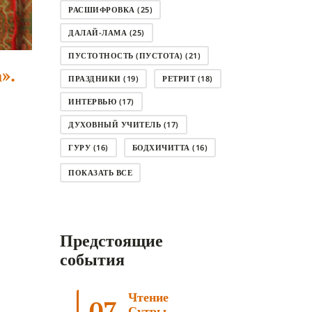
РАСШИФРОВКА
(25)
ДАЛАЙ-ЛАМА
(25)
ПУСТОТНОСТЬ (ПУСТОТА)
(21)
».
ПРАЗДНИКИ
(19)
РЕТРИТ
(18)
ИНТЕРВЬЮ
(17)
ДУХОВНЫЙ УЧИТЕЛЬ
(17)
ГУРУ
(16)
БОДХИЧИТТА
(16)
ЛОДЖОНГ
(15)
СМЕРТЬ
(14)
ПОКАЗАТЬ ВСЕ
КНИГА
(14)
САГА ДАВА
(13)
НЬЮНГНЕ
(12)
КАРМА
(11)
Предстоящие
ЧЕТЫРЕ БЛАГОРОДНЫЕ ИСТИНЫ
(11)
события
КАЛАЧАКРА
(11)
Чтение
ПРИРОДА УМА
(11)
07
Сутры