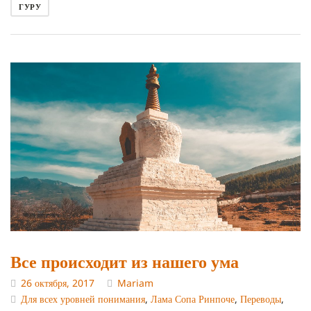
ГУРУ
Все происходит из нашего ума
26 октября, 2017
Mariam
Для всех уровней понимания
,
Лама Сопа Ринпоче
,
Переводы
,