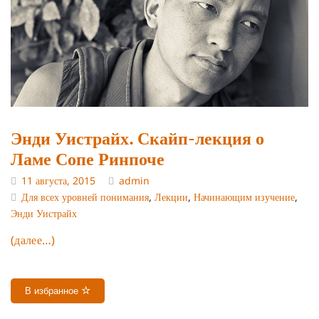
Энди Уистрайх. Скайп-лекция о
Ламе Сопе Ринпоче
11 августа, 2015
admin
Для всех уровней понимания
,
Лекции
,
Начинающим изучение
,
Энди Уистрайх
(далее…)
В избранное