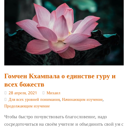
Гомчен Кхампала о единстве гуру и
всех божеств
28 апреля, 2021
Михаил
Для всех уровней понимания
,
Начинающим изучение
,
Продолжающим изучение
Чтобы быстро почувствовать благословение, надо
сосредоточиться на своём учителе и объединить свой ум с