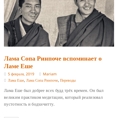
Лама Сопа Ринпоче вспоминает о
Ламе Еше
5 февраля, 2019
Mariam
Лама Еше
,
Лама Сопа Ринпоче
,
Переводы
Лама Еше был добрее всех будд трёх времен. Он был
великим практиком медитации, который реализовал
пустотность и бодхичитту.