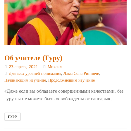
Об учителе (Гуру)
23 апреля, 2021
Михаил
Для всех уровней понимания
,
Лама Сопа Ринпоче
,
Начинающим изучение
,
Продолжающим изучение
«Даже если вы обладаете совершенными качествами, без
гуру вы не можете быть освобождены от сансары».
ГУРУ