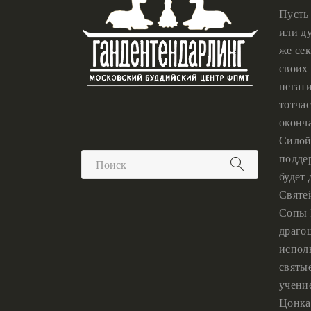
Пусть
или ду
же сек
своих 
негат
тотчас
оконч
Силой
подде
будет
Святе
Сопы 
драго
испол
святы
учени
Цонка