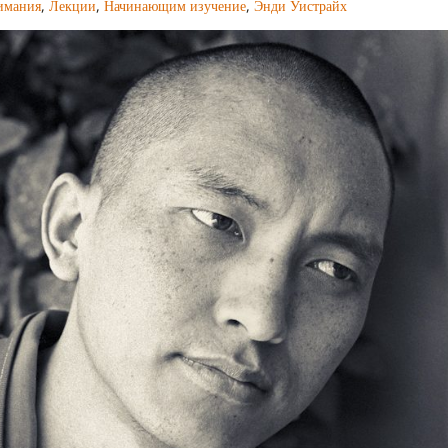
имания
,
Лекции
,
Начинающим изучение
,
Энди Уистрайх