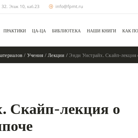
 32. Этаж 10, каб.23
info@fpmt.ru
ПРАКТИКИ
ЦА-ЦА
БИБЛИОТЕКА
НАШИ КНИГИ
КАК П
атериалов
/
Учения
/
Лекции
/
Энди Уистрайх. Скайп-лекция
. Скайп-лекция о
нпоче