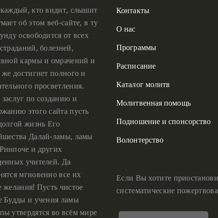
 каждый, кто видит, слышит
Контакты
мает об этом веб-сайте, в ту
О нас
унду освободится от всех
Программы
страданий, болезней,
ивной кармы и омрачений и
Расписание
 же достигнет полного и
Каталог молитв
ательного просветления.
 заслуг по созданию и
Молитвенная помощь
ржанию этого сайта пусть
Подношение и спонсорство
 долгой жизнь Его
йшества Далай-ламы, ламы
Волонтерство
Ринпоче и других
ценных учителей. Да
нятся мгновенно все их
Если Вы хотите приостанови
е желания! Пусть чистое
систематические пожертвова
е Будды и учения ламы
пы утвердятся во всём мире