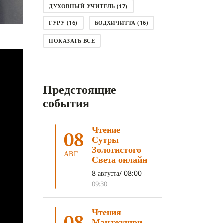
ДУХОВНЫЙ УЧИТЕЛЬ
(17)
ГУРУ
(16)
БОДХИЧИТТА
(16)
ЛОДЖОНГ
(15)
СМЕРТЬ
(14)
ПОКАЗАТЬ ВСЕ
КНИГА
(14)
САГА ДАВА
(13)
НЬЮНГНЕ
(12)
КАРМА
(11)
Предстоящие
ЧЕТЫРЕ БЛАГОРОДНЫЕ ИСТИНЫ
(11)
события
КАЛАЧАКРА
(11)
Чтение
ПРИРОДА УМА
(11)
08
Сутры
ДНИ ПРЕУМНОЖЕНИЯ
(10)
Золотистого
АВГ
Света онлайн
СОВЕТ
(10)
НЁНДРО
(8)
8 августа/ 08:00
-
САНСАРА
(8)
ДНИ ЧУДЕС
(8)
09:30
СТРАДАНИЕ
(7)
Чтения
КОРОНАВИРУС COVID-19
(7)
08
Манджушри