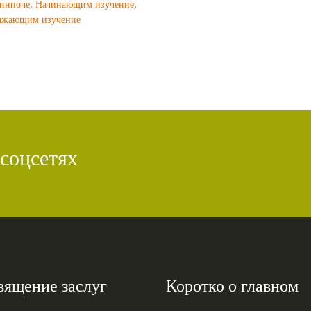
Ринпоче
,
Начинающим изучение
,
лжающим изучение
 соцсетях
вящение заслуг
Коротко о главном