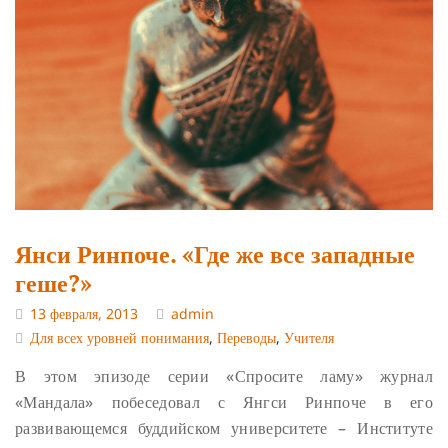
Янси Ринпоче. «Где же все западные
геше?»
13 февраля, 2013
admin
Для всех уровней понимания
,
Переводы
,
Учителя
В этом эпизоде серии «Спросите ламу» журнал
«Мандала» побеседовал с Янгси Ринпоче в его
развивающемся буддийском университете – Институте