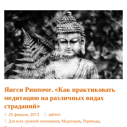
Янгси Ринпоче. «Как практиковать
медитацию на различных видах
страданий»
25 февраля, 2013
admin
Для всех уровней понимания
,
Медитация
,
Переводы
,