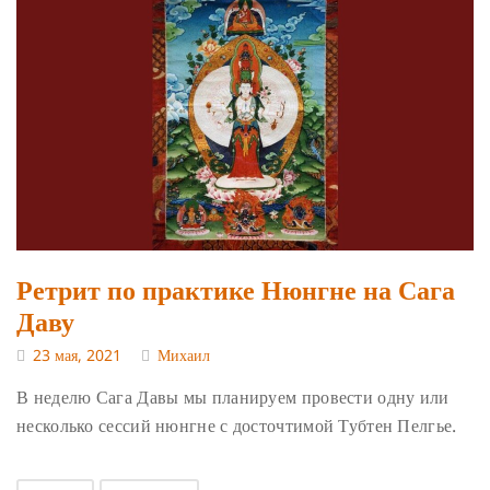
Ретрит по практике Нюнгне на Сага
Даву
23 мая, 2021
Михаил
В неделю Сага Давы мы планируем провести одну или
несколько сессий нюнгне с досточтимой Тубтен Пелгье.