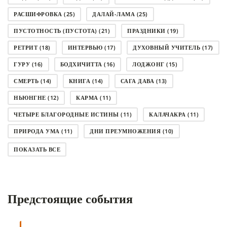
РАСШИФРОВКА
(25)
ДАЛАЙ-ЛАМА
(25)
ПУСТОТНОСТЬ (ПУСТОТА)
(21)
ПРАЗДНИКИ
(19)
РЕТРИТ
(18)
ИНТЕРВЬЮ
(17)
ДУХОВНЫЙ УЧИТЕЛЬ
(17)
ГУРУ
(16)
БОДХИЧИТТА
(16)
ЛОДЖОНГ
(15)
СМЕРТЬ
(14)
КНИГА
(14)
САГА ДАВА
(13)
НЬЮНГНЕ
(12)
КАРМА
(11)
ЧЕТЫРЕ БЛАГОРОДНЫЕ ИСТИНЫ
(11)
КАЛАЧАКРА
(11)
ПРИРОДА УМА
(11)
ДНИ ПРЕУМНОЖЕНИЯ
(10)
СОВЕТ
(10)
НЁНДРО
(8)
САНСАРА
(8)
ПОКАЗАТЬ ВСЕ
ДНИ ЧУДЕС
(8)
СТРАДАНИЕ
(7)
КОРОНАВИРУС COVID-19
(7)
ЛОСАР
(7)
Предстоящие события
АНАЛИТИЧЕСКАЯ МЕДИТАЦИЯ
(7)
КАК МЕДИТИРОВАТЬ
(6)
ЦА-ЦА
(6)
ДХАРМА
(6)
ДОСТ. САНГЬЕ КХАНДРО
(6)