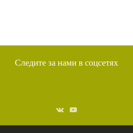
ТХАНГТОНГ ГЬЯЛПО
(1)
ТОНГЛЕН
(1)
ГЕШЕ ТЕНЗИН СОПА
(1)
БОЛЬ
(1)
МИЛАРЕПА
(1)
КИРТИ ЦЕНШАБ РИНПОЧЕ
(1)
ДВОЙНАЯ СУТРА
(1)
СТИХИЙНЫЕ БЕДСТВИЯ
(1)
Следите за нами в соцсетях