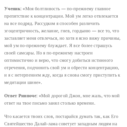
Ученик
:
«Моя болтливость — по-прежнему главное
препятствие к концентрации. Мой ум легко отвлекается
на все подряд. Рассудком я способен различить
эгоцентричность, желание, гнев, гордыню — все то, что
заставляет меня отвлечься, но хотя я ясно вижу причины,
мой ум по-прежнему блуждает. Я все более страшусь
своей самсары. Но я по-прежнему настроен
оптимистично и верю, что смогу добиться истинного
отречения, подчинить свой ум и обрести концентрацию,
и я с нетерпением жду, когда я снова смогу приступить к
медитации шине».
Ответ Ринпоче
:
«Мой дорогой Джон, мне жаль, что мой
ответ на твое письмо занял столько времени.
Что касается твоих слов, постарайся думать так, как Его
Святейшество Далай-лама советует западным людям на