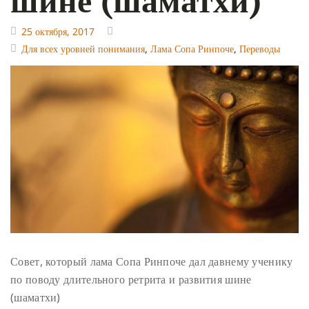
25 октября, 2017
Для всех уровней понимания
,
Лама Сопа Ринпоче
,
Переводы
Совет, который лама Сопа Ринпоче дал давнему ученику
по поводу длительного ретрита и развития шине
(шаматхи)