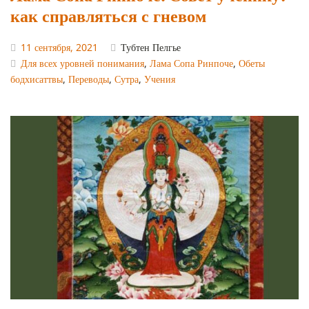
как справляться с гневом
11 сентября, 2021
Тубтен Пелгье
Для всех уровней понимания
,
Лама Сопа Ринпоче
,
Обеты
бодхисаттвы
,
Переводы
,
Сутра
,
Учения