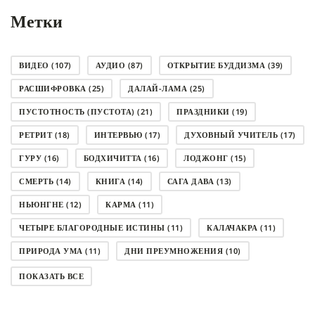
Метки
ВИДЕО
(107)
АУДИО
(87)
ОТКРЫТИЕ БУДДИЗМА
(39)
РАСШИФРОВКА
(25)
ДАЛАЙ-ЛАМА
(25)
ПУСТОТНОСТЬ (ПУСТОТА)
(21)
ПРАЗДНИКИ
(19)
РЕТРИТ
(18)
ИНТЕРВЬЮ
(17)
ДУХОВНЫЙ УЧИТЕЛЬ
(17)
ГУРУ
(16)
БОДХИЧИТТА
(16)
ЛОДЖОНГ
(15)
СМЕРТЬ
(14)
КНИГА
(14)
САГА ДАВА
(13)
НЬЮНГНЕ
(12)
КАРМА
(11)
ЧЕТЫРЕ БЛАГОРОДНЫЕ ИСТИНЫ
(11)
КАЛАЧАКРА
(11)
ПРИРОДА УМА
(11)
ДНИ ПРЕУМНОЖЕНИЯ
(10)
СОВЕТ
(10)
НЁНДРО
(8)
САНСАРА
(8)
ПОКАЗАТЬ ВСЕ
ДНИ ЧУДЕС
(8)
СТРАДАНИЕ
(7)