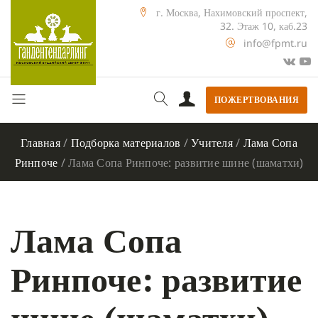
г. Москва, Нахимовский проспект,
32. Этаж 10, каб.23
info@fpmt.ru
ПОЖЕРТВОВАНИЯ
Главная
/
Подборка материалов
/
Учителя
/
Лама Сопа
Ринпоче
/
Лама Сопа Ринпоче: развитие шине (шаматхи)
Лама Сопа
Ринпоче: развитие
шине (шаматхи)