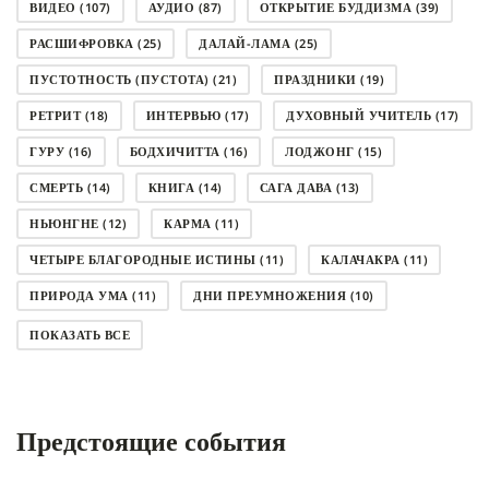
ВИДЕО
(107)
АУДИО
(87)
ОТКРЫТИЕ БУДДИЗМА
(39)
РАСШИФРОВКА
(25)
ДАЛАЙ-ЛАМА
(25)
ПУСТОТНОСТЬ (ПУСТОТА)
(21)
ПРАЗДНИКИ
(19)
РЕТРИТ
(18)
ИНТЕРВЬЮ
(17)
ДУХОВНЫЙ УЧИТЕЛЬ
(17)
ГУРУ
(16)
БОДХИЧИТТА
(16)
ЛОДЖОНГ
(15)
СМЕРТЬ
(14)
КНИГА
(14)
САГА ДАВА
(13)
НЬЮНГНЕ
(12)
КАРМА
(11)
ЧЕТЫРЕ БЛАГОРОДНЫЕ ИСТИНЫ
(11)
КАЛАЧАКРА
(11)
ПРИРОДА УМА
(11)
ДНИ ПРЕУМНОЖЕНИЯ
(10)
СОВЕТ
(10)
НЁНДРО
(8)
САНСАРА
(8)
ПОКАЗАТЬ ВСЕ
ДНИ ЧУДЕС
(8)
СТРАДАНИЕ
(7)
КОРОНАВИРУС COVID-19
(7)
ЛОСАР
(7)
Предстоящие события
АНАЛИТИЧЕСКАЯ МЕДИТАЦИЯ
(7)
КАК МЕДИТИРОВАТЬ
(6)
ЦА-ЦА
(6)
ДХАРМА
(6)
ДОСТ. САНГЬЕ КХАНДРО
(6)