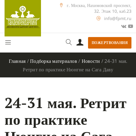
г. Москва, Нахимовский проспект,
32. Этаж 10, каб.23
info@fpmt.ru
ПОЖЕРТВОВАНИЯ
Главная
/
Подборка материалов
/
Новости
/
24-31 мая.
Ретрит по практике Нюнгне на Сага Даву
24-31 мая. Ретрит
по практике
Нюнгне на Сага