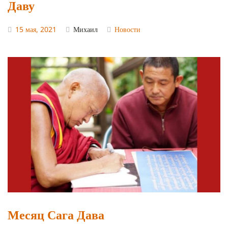
Даву
15 мая, 2021
Михаил
Новости
Месяц Сага Дава