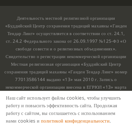
Деятельность местной религиозной организации
«Буддийский Центр сохранения традиций махаяны «Ганден
Тендар Линг» осуществляется в соответствии со ст. 24.1,
ст. 24.2 Федерального закона от 26.09.1997 №125-ФЗ «О
свободе совести и о религиозных объединениях».
Свидетельство о регистрации некоммерческой организации
Местная религиозная организация «Буддийский Центр
сохранения традиций махаяны «Ганден Тендар Линг» номер
77013586144 выдано «13» мая 2010 г. Запись о
некоммерческой организации внесена в ЕГРЮЛ «13» марта
2010 г. за основным государственным регистрационным
Наш сайт использует файлы cookies, чтобы улучшить
номером 1107799015708.
работу и повысить эффективность сайта. Продолжая
Ганден Тендар Линг © 2020 Все права защищены
работу с сайтом, вы соглашаетесь с использованием
Наш адрес : г. Москва, Нахимовский проспект, 32. Этаж
нами cookies и
политикой конфиденциальности
.
10, каб.1023,