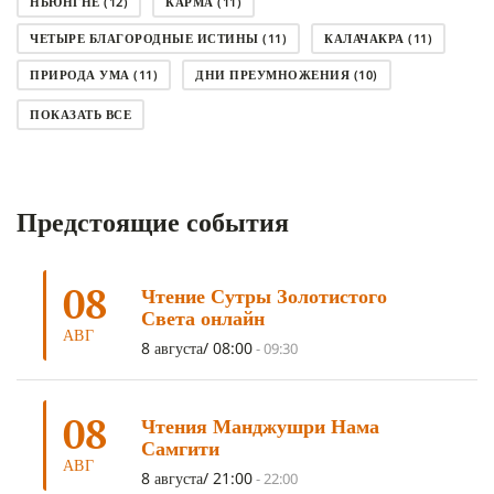
НЬЮНГНЕ
(12)
КАРМА
(11)
ЧЕТЫРЕ БЛАГОРОДНЫЕ ИСТИНЫ
(11)
КАЛАЧАКРА
(11)
ПРИРОДА УМА
(11)
ДНИ ПРЕУМНОЖЕНИЯ
(10)
СОВЕТ
(10)
НЁНДРО
(8)
САНСАРА
(8)
ПОКАЗАТЬ ВСЕ
ДНИ ЧУДЕС
(8)
СТРАДАНИЕ
(7)
КОРОНАВИРУС COVID-19
(7)
ЛОСАР
(7)
Предстоящие события
АНАЛИТИЧЕСКАЯ МЕДИТАЦИЯ
(7)
КАК МЕДИТИРОВАТЬ
(6)
ЦА-ЦА
(6)
ДХАРМА
(6)
ДОСТ. САНГЬЕ КХАНДРО
(6)
08
Чтение Сутры Золотистого
ТРИ ОСНОВЫ ПУТИ
(5)
ЛХАБАБ ДУЧЕН
(5)
Света онлайн
ОЧИСТИТЕЛЬНЫЕ ПРАКТИКИ
(5)
САМ СЕБЕ ПСИХОЛОГ
(5)
АВГ
8 августа/ 08:00
-
09:30
УМ И ЕГО ПОТЕНЦИАЛ
(4)
САДХАНА
(4)
ОТРЕЧЕНИЕ
(4)
ВОСЕМЬ ОБЕТОВ
(4)
08
Чтения Манджушри Нама
ПОДНОШЕНИЯ
(4)
ВОСЕМЬ СТРОФ
(4)
Самгити
АВГ
ГАНДЕН ЛХАГЬЯМА
(3)
РАВНОСТНОСТЬ
(3)
8 августа/ 21:00
-
22:00