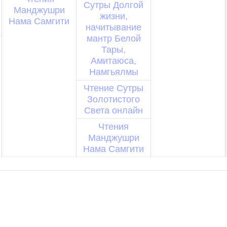
Сутры Долгой
Манджушри
жизни,
Нама Самгити
начитывание
мантр Белой
Тары,
Амитаюса,
Намгьялмы
Чтение Сутры
Золотистого
Света онлайн
Чтения
Манджушри
Нама Самгити
+ ЭКСПОРТ МЕРОПРИЯТИЙ