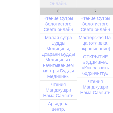
Онлайн.
6
7
Чтение Сутры
Чтение Сутры
Золотистого
Золотистого
Света онлайн
Света онлайн
Малая сутра
Мастерская Ца-
Будды
ца (отливка,
Медицины,
окрашивание)
Дхарани Будды
ОТКРЫТИЕ
Медицины с
БУДДИЗМА.
начитыванием
«Как развить
мантры Будды
бодхичитту»
Медицины
Чтения
Чтения
Манджушри
Манджушри
Нама Самгити
Нама Самгити
Арьядева
центр.