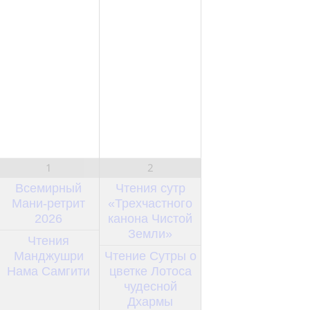
1
2
Всемирный
Чтения сутр
Мани-ретрит
«Трехчастного
2026
канона Чистой
Земли»
Чтения
Манджушри
Чтение Сутры о
Нама Самгити
цветке Лотоса
чудесной
Дхармы