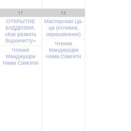
11
12
ОТКРЫТИЕ
Мастерская Ца-
БУДДИЗМА.
ца (отливка,
«Как развить
окрашивание)
бодхичитту»
Чтения
Чтения
Манджушри
Манджушри
Нама Самгити
Нама Самгити