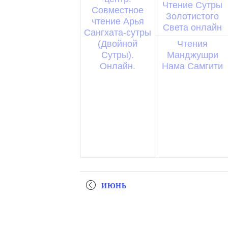
Чтение Сутры
Совместное
Золотистого
чтение Арья
Света онлайн
Сангхата-сутры
(Двойной
Чтения
Сутры).
Манджушри
Онлайн.
Нама Самгити
Календарный
ИЮНЬ
Месяц
+ ЭКСПОРТ МЕРОПРИЯТИЙ
Навигации