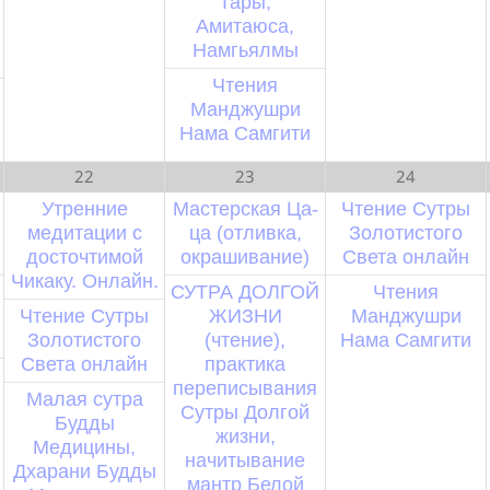
Тары,
Амитаюса,
Намгьялмы
Чтения
Манджушри
Нама Самгити
22
23
24
Утренние
Мастерская Ца-
Чтение Сутры
медитации с
ца (отливка,
Золотистого
досточтимой
окрашивание)
Света онлайн
Чикаку. Онлайн.
СУТРА ДОЛГОЙ
Чтения
Чтение Сутры
ЖИЗНИ
Манджушри
Золотистого
(чтение),
Нама Самгити
Света онлайн
практика
переписывания
Малая сутра
Сутры Долгой
Будды
жизни,
Медицины,
начитывание
Дхарани Будды
мантр Белой