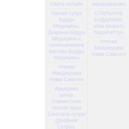
Света онлайн
окрашивание)
Малая сутра
ОТКРЫТИЕ
Будды
БУДДИЗМА.
Медицины,
«Как развить
Дхарани Будды
бодхичитту»
Медицины с
Чтения
начитыванием
Манджушри
мантры Будды
Нама Самгити
Медицины
Чтения
Манджушри
Нама Самгити
Арьядева
центр.
Совместное
чтение Арья
Сангхата-сутры
(Двойной
Сутры).