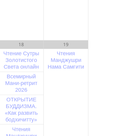
18
19
Чтение Сутры
Чтения
Золотистого
Манджушри
Света онлайн
Нама Самгити
Всемирный
Мани-ретрит
2026
ОТКРЫТИЕ
БУДДИЗМА.
«Как развить
бодхичитту»
Чтения
Манджушри