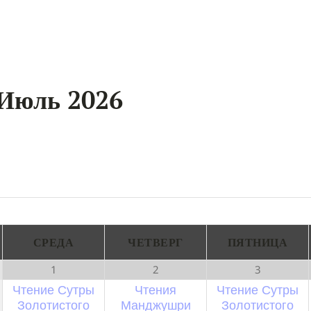
 Июль 2026
+ ЭКСПОРТ МЕРОПРИЯТИЙ
СРЕДА
ЧЕТВЕРГ
ПЯТНИЦА
1
2
3
Чтение Сутры
Чтения
Чтение Сутры
Золотистого
Манджушри
Золотистого