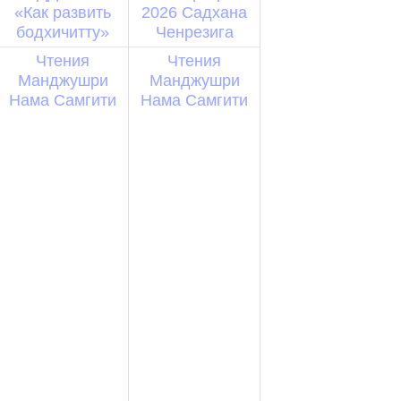
«Как развить
2026 Садхана
бодхичитту»
Ченрезига
Чтения
Чтения
Манджушри
Манджушри
Нама Самгити
Нама Самгити