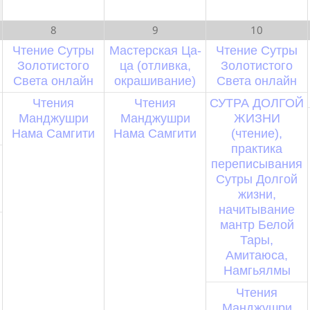
8
9
10
Чтение Сутры
Мастерская Ца-
Чтение Сутры
Золотистого
ца (отливка,
Золотистого
Света онлайн
окрашивание)
Света онлайн
Чтения
Чтения
СУТРА ДОЛГОЙ
Манджушри
Манджушри
ЖИЗНИ
Нама Самгити
Нама Самгити
(чтение),
практика
переписывания
Сутры Долгой
жизни,
начитывание
мантр Белой
Тары,
Амитаюса,
Намгьялмы
Чтения
Манджушри