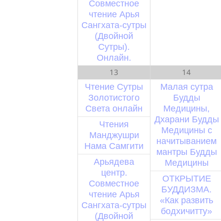
Совместное
чтение Арья
Сангхата-сутры
(Двойной
Сутры).
Онлайн.
13
14
Чтение Сутры
Малая сутра
Золотистого
Будды
Света онлайн
Медицины,
Дхарани Будды
Чтения
Медицины с
Манджушри
начитыванием
Нама Самгити
мантры Будды
Арьядева
Медицины
центр.
ОТКРЫТИЕ
Совместное
БУДДИЗМА.
чтение Арья
«Как развить
Сангхата-сутры
бодхичитту»
(Двойной