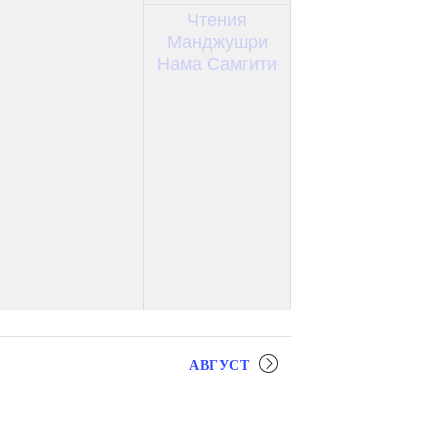
Чтения
Манджушри
Нама Самгити
АВГУСТ