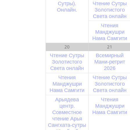
Сутры).
Чтение Сутры
Онлайн.
Золотистого
Света онлайн
Чтения
Манджушри
Нама Самгити
20
21
Чтение Сутры
Всемирный
Золотистого
Мани-ретрит
Света онлайн
2026
Чтения
Чтение Сутры
Манджушри
Золотистого
Нама Самгити
Света онлайн
Арьядева
Чтения
центр.
Манджушри
Совместное
Нама Самгити
чтение Арья
Сангхата-сутры