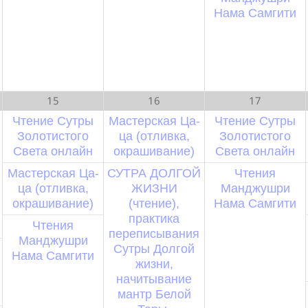
Нама Самгити
15
16
17
Чтение Сутры
Мастерская Ца-
Чтение Сутры
Золотистого
ца (отливка,
Золотистого
Света онлайн
окрашивание)
Света онлайн
Мастерская Ца-
СУТРА ДОЛГОЙ
Чтения
ца (отливка,
ЖИЗНИ
Манджушри
окрашивание)
(чтение),
Нама Самгити
практика
Чтения
переписывания
Манджушри
Сутры Долгой
Нама Самгити
жизни,
начитывание
мантр Белой