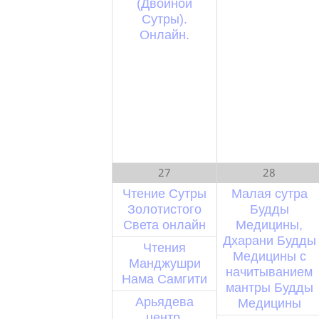
(Двойной
Сутры).
Онлайн.
27
28
Чтение Сутры
Малая сутра
Золотистого
Будды
Света онлайн
Медицины,
Дхарани Будды
Чтения
Медицины с
Манджушри
начитыванием
Нама Самгити
мантры Будды
Арьядева
Медицины
центр.