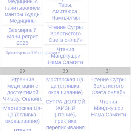
Медицины с
Тары,
начитыванием
Амитаюса,
мантры Будды
Намгьялмы
Медицины
Чтение Сутры
Всемирный
Золотистого
Мани-ретрит
Света онлайн
2026
Чтения
Просмотр всех 5 Мероприятия »
Манджушри
Нама Самгити
29
30
31
Утренние
Мастерская Ца-
Чтение Сутры
медитации с
ца (отливка,
Золотистого
досточтимой
окрашивание)
Света онлайн
Чикаку. Онлайн.
СУТРА ДОЛГОЙ
Чтения
Мастерская Ца-
ЖИЗНИ
Манджушри
ца (отливка,
(чтение),
Нама Самгити
окрашивание)
практика
переписывания
Чтения