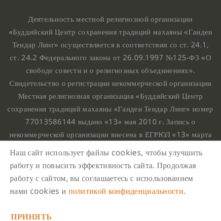
Деятельность местной религиозной организации
«Буддийский Центр сохранения традиций махаяны «Ганден
Тендар Линг» осуществляется в соответствии со ст. 24.1,
ст. 24.2 Федерального закона от 26.09.1997 №125-ФЗ «О
свободе совести и о религиозных объединениях».
Свидетельство о регистрации некоммерческой организации
Местная религиозная организация «Буддийский Центр
сохранения традиций махаяны «Ганден Тендар Линг» номер
77013586144 выдано «13» мая 2010 г. Запись о
некоммерческой организации внесена в ЕГРЮЛ «13» марта
2010 г. за основным государственным регистрационным
Наш сайт использует файлы cookies, чтобы улучшить
номером 1107799015708.
работу и повысить эффективность сайта. Продолжая
Ганден Тендар Линг © 2020 Все права защищены
работу с сайтом, вы соглашаетесь с использованием
Наш адрес : г. Москва, Нахимовский проспект, 32. Этаж
нами cookies и
политикой конфиденциальности
.
10, каб.1023,
ПРИНЯТЬ