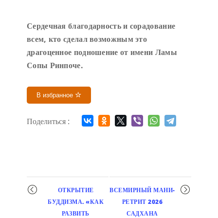
Сердечн
ая благодарность и сорадование
всем, кто сделал возможным это
драгоценное подношение от имени Ламы
Сопы Ринпоче
.
В избранное
Поделиться :
Мероприятие
ОТКРЫТИЕ
ВСЕМИРНЫЙ МАНИ-
навигация
БУДДИЗМА. «КАК
РЕТРИТ 2026
РАЗВИТЬ
САДХАНА