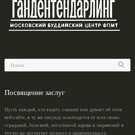
Посвящение заслуг
Пусть каждый, кто видит, слышит или думает об этом
веб-сайте, в ту же секунду освободится от всех своих
страданий, болезней, негативной кармы и омрачений и
тотчас же достигнет полного и окончательного