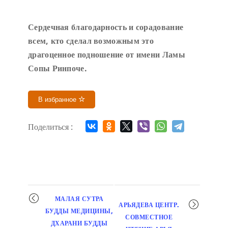
Сердечн
ая благодарность и сорадование
всем, кто сделал возможным это
драгоценное подношение от имени Ламы
Сопы Ринпоче
.
В избранное
Поделиться :
Мероприятие
МАЛАЯ СУТРА
АРЬЯДЕВА ЦЕНТР.
навигация
БУДДЫ МЕДИЦИНЫ,
СОВМЕСТНОЕ
ДХАРАНИ БУДДЫ