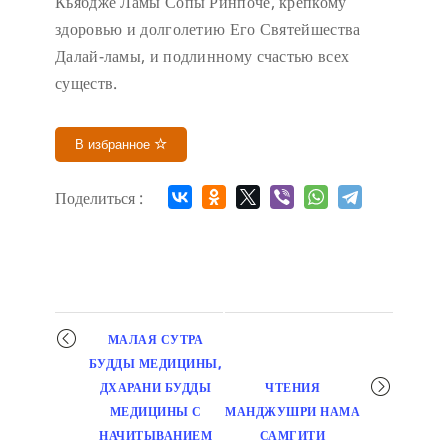
Кьябдже Ламы Сопы Ринпоче, крепкому
здоровью и долголетию Его Святейшества
Далай-ламы, и подлинному счастью всех
существ.
В избранное
Поделиться :
Мероприятие
МАЛАЯ СУТРА
навигация
БУДДЫ МЕДИЦИНЫ,
ДХАРАНИ БУДДЫ
ЧТЕНИЯ
МЕДИЦИНЫ С
МАНДЖУШРИ НАМА
НАЧИТЫВАНИЕМ
САМГИТИ