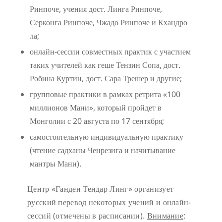
Ринпоче, учения дост. Линга Ринпоче,
Серконга Ринпоче, Чжадо Ринпоче и Кхандро
ла;
онлайн-сессии совместных практик с участием
таких учителей как геше Тензин Сопа, дост.
Робина Куртин, дост. Сара Трешер и другие;
групповые практики в рамках ретрита «100
миллионов Мани», который пройдет в
Монголии с 20 августа по 17 сентября;
самостоятельную индивидуальную практику
(чтение садханы Ченрезига и начитывание
мантры Мани).
Центр «Ганден Тендар Линг» организует
русский перевод некоторых учений и онлайн-
сессий (отмечены в расписании).
Внимание
: