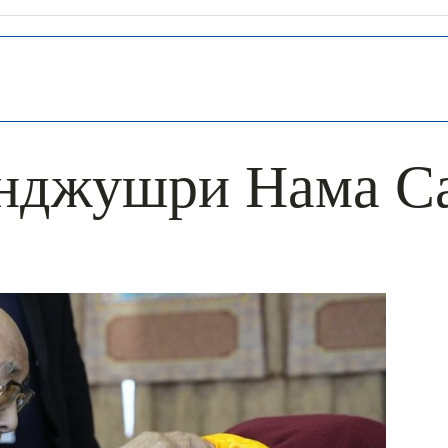
нджушри Нама С