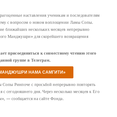
драгоценные наставления ученикам и последователям
ему с вопросом о новом воплощении Ламы Сопы.
ние ближайших нескольких месяцев непрерывно
ного Манджушри» для скорейшего возвращения
ает присоединиться к совместному чтению этого
данной группе в Телеграм.
«МАНДЖУШРИ НАМА САМГИТИ»
ы Сопы Ринпоче с просьбой непрерывно повторять
ая с сегодняшнего дня. Через несколько месяцев к Его
м», — сообщается на сайте Фонда.