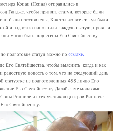
настыря Копан (Непал) отправились в
од Гандже, чтобы принять статуи, которые были
 они были изготовлены. Как только все статуи были
отой и радостью наполнили каждую статую, провели
ы они могли быть поднесены Его Святейшеству
т по подготовке статуй можно по
ссылке.
ис Его Святейшества, чтобы выяснить, когда и как
ли радостную новость о том, что на следующий день
й статуэтке из подготовленных 458 лично Его
ошение Его Святейшеству Далай-ламе монахами
Сопы Ринпоче и всех учеников центров Ринпоче.
 Его Святейшеству.