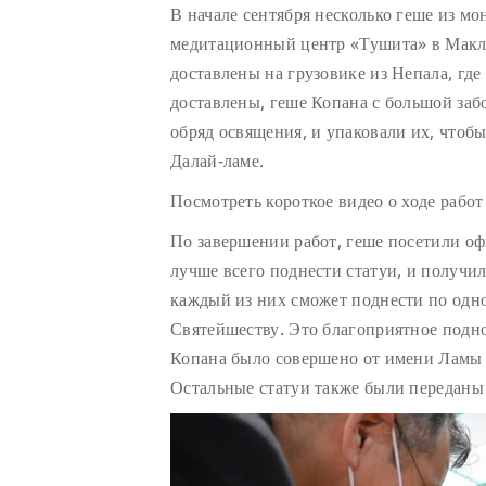
В начале сентября несколько геше из мо
медитационный центр «Тушита» в Макле
доставлены на грузовике из Непала, где
доставлены, геше Копана с большой заб
обряд освящения, и упаковали их, чтоб
Далай-ламе.
Посмотреть короткое видео о ходе рабо
По завершении работ, геше посетили оф
лучше всего поднести статуи, и получи
каждый из них сможет поднести по одно
Святейшеству. Это благоприятное подн
Копана было совершено от имени Ламы 
Остальные статуи также были переданы