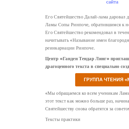
сайта
Его Святейшество Далай-лама даровал 
Ламы Сопы Ринпоче, обратившимся к н
Его Святейшество рекомендовал в тече
начитывать «Называние имен благород
реинкарнации Ринпоче.
Центр «Ганден Тендар Линг» приглаш
драгоценного текста в специально соз
ГРУППА ЧТЕНИЯ 
«Мы обращаемся ко всем ученикам Лам
этот текст как можно больше раз, начин
Святейшеству снова обратятся за совето
Тексты практики