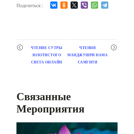
Поделиться :
Мероприятие
ЧТЕНИЕ СУТРЫ
ЧТЕНИЯ
навигация
ЗОЛОТИСТОГО
МАНДЖУШРИ НАМА
СВЕТА ОНЛАЙН
САМГИТИ
Связанные
Мероприятия