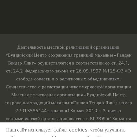
Деятельность местной религиозной организации
«Буддийский Центр сохранения традиций махаяны «Ганден
Тендар Линг» осуществляется в соответствии со ст. 24.1,
ст. 24.2 Федерального закона от 26.09.1997 №125-ФЗ «О
свободе совести и о религиозных объединениях».
Свидетельство о регистрации некоммерческой организации
Местная религиозная организация «Буддийский Центр
сохранения традиций махаяны «Ганден Тендар Линг» номер
77013586144 выдано «13» мая 2010 г. Запись о
некоммерческой организации внесена в ЕГРЮЛ «13» марта
2010 г. за основным государственным регистрационным
Наш сайт использует файлы cookies, чтобы улучшить
номером 1107799015708.