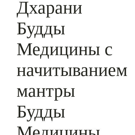
Дхарани
Будды
Медицины с
начитыванием
мантры
Будды
Медицины