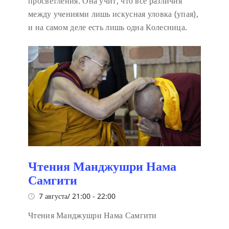
просветления. Она учит, что все различия
между учениями лишь искусная уловка (упая),
и на самом деле есть лишь одна Колесница.
Чтения Манджушри Нама
Самгити
7 августа/ 21:00
-
22:00
Чтения Манджушри Нама Самгити