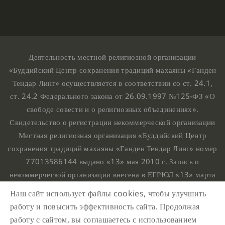
Деятельность местной религиозной организации
«Буддийский Центр сохранения традиций махаяны «Ганден
Тендар Линг» осуществляется в соответствии со ст. 24.1,
ст. 24.2 Федерального закона от 26.09.1997 №125-ФЗ «О
свободе совести и о религиозных объединениях».
Свидетельство о регистрации некоммерческой организации
Местная религиозная организация «Буддийский Центр
сохранения традиций махаяны «Ганден Тендар Линг» номер
77013586144 выдано «13» мая 2010 г. Запись о
некоммерческой организации внесена в ЕГРЮЛ «13» марта
2010 г. за основным государственным регистрационным
Наш сайт использует файлы cookies, чтобы улучшить
номером 1107799015708.
работу и повысить эффективность сайта. Продолжая
Ганден Тендар Линг © 2020 Все права защищены
работу с сайтом, вы соглашаетесь с использованием