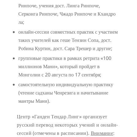
Ринпоче, учения дост. Линга Ринпоче,
Серконга Ринпоче, Чжадо Ринпоче и Кхандро
ла;
онлайн-сессии совместных практик с участием
таких учителей как геше Тензин Сопа, дост.
Робина Куртин, дост. Сара Трешер и другие;
групповые практики в рамках ретрита «100
миллионов Мани», который пройдет в
Монголии с 20 августа по 17 сентября;
самостоятельную индивидуальную практику
(чтение садханы Ченрезига и начитывание
мантры Мани).
Центр «Ганден Тендар Линг» организует
русский перевод некоторых учений и онлайн-
сессий (отмечены в расписании).
Внимание
: