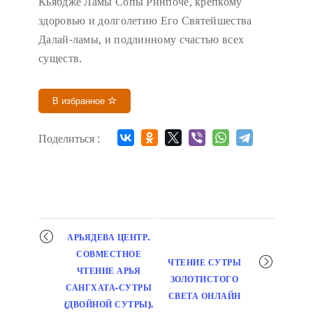
Кьябдже Ламы Сопы Ринпоче, крепкому
здоровью и долголетию Его Святейшества
Далай-ламы, и подлинному счастью всех
существ.
В избранное
Поделиться :
Мероприятие
АРЬЯДЕВА ЦЕНТР.
навигация
СОВМЕСТНОЕ
ЧТЕНИЕ СУТРЫ
ЧТЕНИЕ АРЬЯ
ЗОЛОТИСТОГО
САНГХАТА-СУТРЫ
СВЕТА ОНЛАЙН
(ДВОЙНОЙ СУТРЫ).