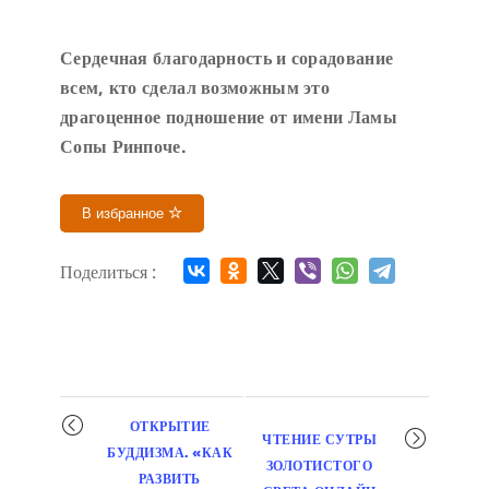
Сердечн
ая благодарность и сорадование
всем, кто сделал возможным это
драгоценное подношение от имени Ламы
Сопы Ринпоче
.
В избранное
Поделиться :
Мероприятие
ОТКРЫТИЕ
ЧТЕНИЕ СУТРЫ
навигация
БУДДИЗМА. «КАК
ЗОЛОТИСТОГО
РАЗВИТЬ