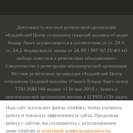
Деятельность местной религиозной организации
«Буддийский Центр сохранения традиций махаяны «Ганден
Тендар Линг» осуществляется в соответствии со ст. 24.1,
ст. 24.2 Федерального закона от 26.09.1997 №125-ФЗ «О
свободе совести и о религиозных объединениях».
Свидетельство о регистрации некоммерческой организации
Местная религиозная организация «Буддийский Центр
сохранения традиций махаяны «Ганден Тендар Линг» номер
77013586144 выдано «13» мая 2010 г. Запись о
некоммерческой организации внесена в ЕГРЮЛ «13» марта
2010 г. за основным государственным регистрационным
Наш сайт использует файлы cookies, чтобы улучшить
номером 1107799015708.
работу и повысить эффективность сайта. Продолжая
Ганден Тендар Линг © 2020 Все права защищены
работу с сайтом, вы соглашаетесь с использованием
Наш адрес : г. Москва, Нахимовский проспект, 32. Этаж
нами cookies и
политикой конфиденциальности
.