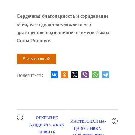
Сердечн
ая благодарность и сорадование
всем, кто сделал возможным это
драгоценное подношение от имени Ламы
Сопы Ринпоче
.
В избранное
Поделиться :
Мероприятие
ОТКРЫТИЕ
МАСТЕРСКАЯ ЦА-
навигация
БУДДИЗМА. «КАК
ЦА (ОТЛИВКА,
РАЗВИТЬ