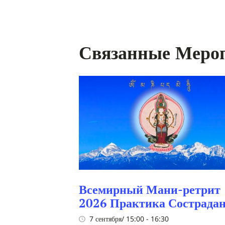
навигация
Связанные Меро
Всемирный Мани-ретрит
2026 Практика Сострада
7 сентября/ 15:00
-
16:30