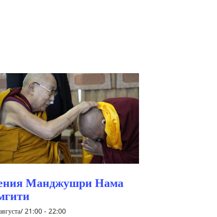
ения Манджушри Нама
мгити
августа/ 21:00
-
22:00