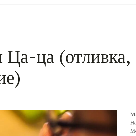
 Ца-ца (отливка,
ие)
Мо
На
М