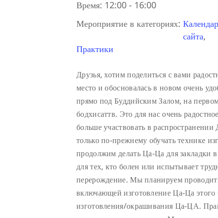
Время:
12:00 - 16:00
Мероприятие в категориях:
Календар
сайта
,
Практики
Друзья, хотим поделиться с вами радос
место и обосновалась в новом очень у
прямо под Буддийским Залом, на первом 
бодхисаттв. Это для нас очень радостно
больше участвовать в распространении
только по-прежнему обучать технике из
продолжим делать Ца-Ца для закладки 
для тех, кто болен или испытывает труд
перерождение. Мы планируем проводить
включающей изготовление Ца-Ца этого 
изготовления/окрашивания Ца-ЦА. Пра