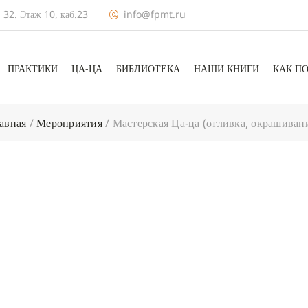
 32. Этаж 10, каб.23
info@fpmt.ru
ПРАКТИКИ
ЦА-ЦА
БИБЛИОТЕКА
НАШИ КНИГИ
КАК П
авная
/
Мероприятия
/
Мастерская Ца-ца (отливка, окрашиван
+ КАЛЕНДА