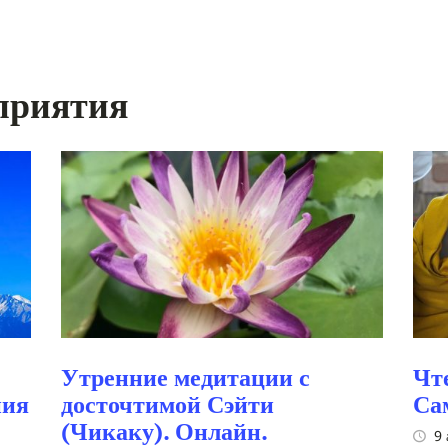
приятия
Утренние медитации с
Чт
ния
досточтимой Сэйти
Са
(Чикаку). Онлайн.
9 