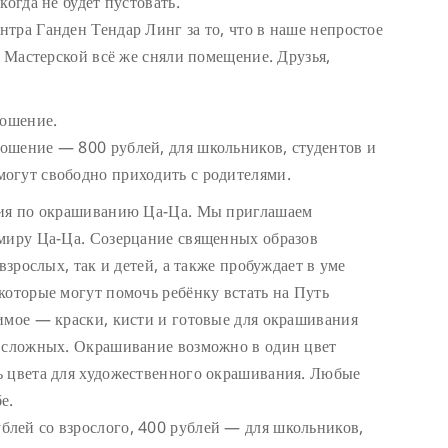
когда не будет пустовать.
тра Ганден Тендар Линг за то, что в наше непростое
я Мастерской всё же сняли помещение. Друзья,
ношение.
ошение — 800 рублей, для школьников, студентов и
огут свободно приходить с родителями.
дия по окрашиванию Ца-Ца. Мы приглашаем
 миру Ца-Ца. Созерцание священных образов
взрослых, так и детей, а также пробуждает в уме
которые могут помочь ребёнку встать на Путь
имое — краски, кисти и готовые для окрашивания
е сложных. Окрашивание возможно в один цвет
ь цвета для художественного окрашивания. Любые
е.
лей со взрослого, 400 рублей — для школьников,