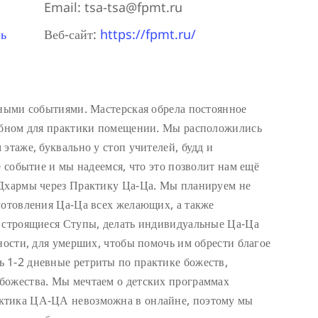
Email:
tsa-tsa@fpmt.ru
ь
Веб-сайт:
https://fpmt.ru/
тными событиями. Мастерская обрела постоянное
добном для практики помещении. Мы расположились
этаже, буквально у стоп учителей, будд и
е событие и мы надеемся, что это позволит нам ещё
 Дхармы через Практику Ца-Ца. Мы планируем не
готовления Ца-Ца всех желающих, а также
в строящиеся Ступы, делать индивидуальные Ца-Ца
ности, для умерших, чтобы помочь им обрести благое
 1-2 дневные ретриты по практике божеств,
божества. Мы мечтаем о детских программах
ктика ЦА-ЦА невозможна в онлайне, поэтому мы