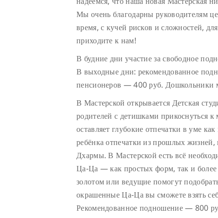
надеемся, что наша новая Мастерская ни
Мы очень благодарны руководителям цен
время, с кучей рисков и сложностей, дл
приходите к нам!
В будние дни участие за свободное под
В выходные дни: рекомендованное подн
пенсионеров — 400 руб. Дошкольники м
В Мастерской открывается Детская сту
родителей с детишками прикоснуться к
оставляет глубокие отпечатки в уме как 
ребёнка отпечатки из прошлых жизней, 
Дхармы. В Мастерской есть всё необход
Ца-Ца — как простых форм, так и боле
золотом или ведущие помогут подобрат
окрашенные Ца-Ца вы сможете взять себ
Рекомендованное подношение — 800 руб